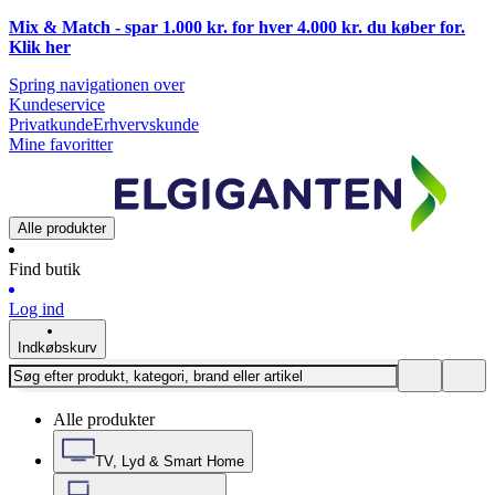
Mix & Match - spar 1.000 kr. for hver 4.000 kr. du køber for.
Klik
her
Spring navigationen over
Kundeservice
Privatkunde
Erhvervskunde
Mine favoritter
Alle produkter
Find butik
Log ind
Indkøbskurv
Alle produkter
TV, Lyd & Smart Home