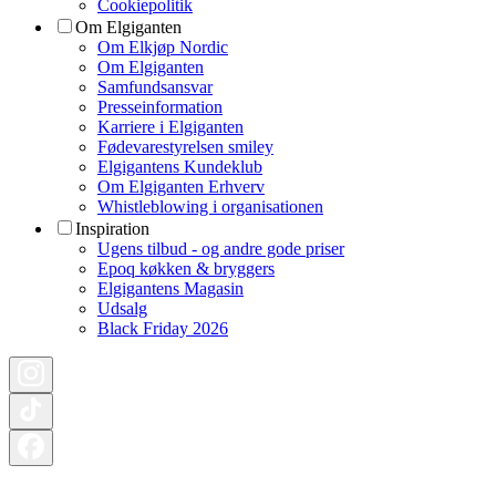
Cookiepolitik
Om Elgiganten
Om Elkjøp Nordic
Om Elgiganten
Samfundsansvar
Presseinformation
Karriere i Elgiganten
Fødevarestyrelsen smiley
Elgigantens Kundeklub
Om Elgiganten Erhverv
Whistleblowing i organisationen
Inspiration
Ugens tilbud - og andre gode priser
Epoq køkken & bryggers
Elgigantens Magasin
Udsalg
Black Friday 2026