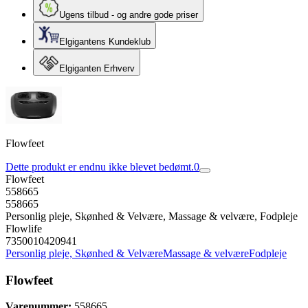
Ugens tilbud - og andre gode priser
Elgigantens Kundeklub
Elgiganten Erhverv
Flowfeet
Dette produkt er endnu ikke blevet bedømt.
0
Flowfeet
558665
558665
Personlig pleje, Skønhed & Velvære, Massage & velvære, Fodpleje
Flowlife
7350010420941
Personlig pleje, Skønhed & Velvære
Massage & velvære
Fodpleje
Flowfeet
Varenummer:
558665