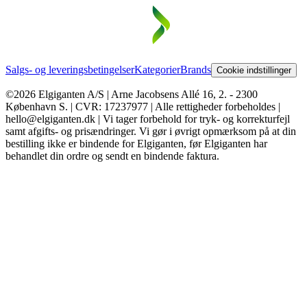
Salgs- og leveringsbetingelser
Kategorier
Brands
Cookie indstillinger
©2026 Elgiganten A/S | Arne Jacobsens Allé 16, 2. - 2300
København S. | CVR: 17237977 | Alle rettigheder forbeholdes |
hello@elgiganten.dk | Vi tager forbehold for tryk- og korrekturfejl
samt afgifts- og prisændringer. Vi gør i øvrigt opmærksom på at din
bestilling ikke er bindende for Elgiganten, før Elgiganten har
behandlet din ordre og sendt en bindende faktura.