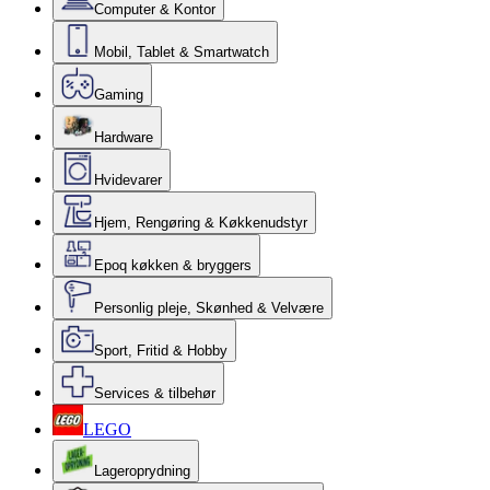
Computer & Kontor
Mobil, Tablet & Smartwatch
Gaming
Hardware
Hvidevarer
Hjem, Rengøring & Køkkenudstyr
Epoq køkken & bryggers
Personlig pleje, Skønhed & Velvære
Sport, Fritid & Hobby
Services & tilbehør
LEGO
Lageroprydning