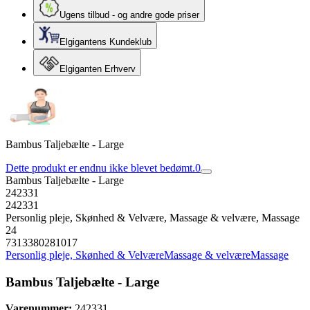
Ugens tilbud - og andre gode priser
Elgigantens Kundeklub
Elgiganten Erhverv
Bambus Taljebælte - Large
Dette produkt er endnu ikke blevet bedømt.
0
Bambus Taljebælte - Large
242331
242331
Personlig pleje, Skønhed & Velvære, Massage & velvære, Massage
24
7313380281017
Personlig pleje, Skønhed & Velvære
Massage & velvære
Massage
Bambus Taljebælte - Large
Varenummer:
242331