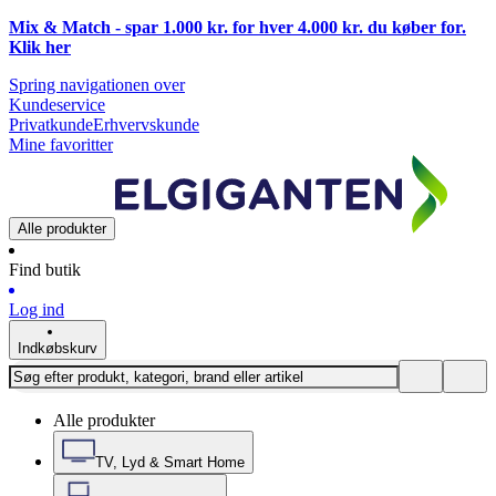
Mix & Match - spar 1.000 kr. for hver 4.000 kr. du køber for.
Klik
her
Spring navigationen over
Kundeservice
Privatkunde
Erhvervskunde
Mine favoritter
Alle produkter
Find butik
Log ind
Indkøbskurv
Alle produkter
TV, Lyd & Smart Home