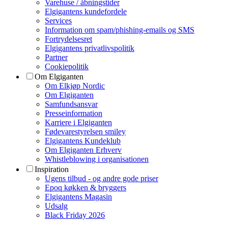
Varehuse / åbningstider
Elgigantens kundefordele
Services
Information om spam/phishing-emails og SMS
Fortrydelsesret
Elgigantens privatlivspolitik
Partner
Cookiepolitik
Om Elgiganten
Om Elkjøp Nordic
Om Elgiganten
Samfundsansvar
Presseinformation
Karriere i Elgiganten
Fødevarestyrelsen smiley
Elgigantens Kundeklub
Om Elgiganten Erhverv
Whistleblowing i organisationen
Inspiration
Ugens tilbud - og andre gode priser
Epoq køkken & bryggers
Elgigantens Magasin
Udsalg
Black Friday 2026