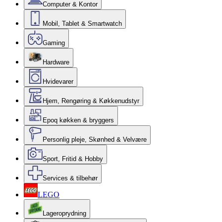
Computer & Kontor
Mobil, Tablet & Smartwatch
Gaming
Hardware
Hvidevarer
Hjem, Rengøring & Køkkenudstyr
Epoq køkken & bryggers
Personlig pleje, Skønhed & Velvære
Sport, Fritid & Hobby
Services & tilbehør
LEGO
Lageroprydning