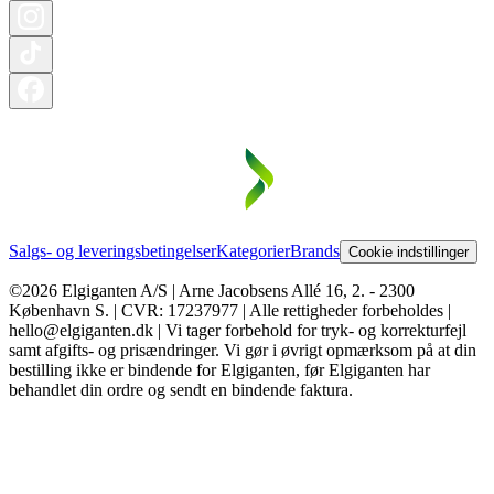
Salgs- og leveringsbetingelser
Kategorier
Brands
Cookie indstillinger
©2026 Elgiganten A/S | Arne Jacobsens Allé 16, 2. - 2300
København S. | CVR: 17237977 | Alle rettigheder forbeholdes |
hello@elgiganten.dk | Vi tager forbehold for tryk- og korrekturfejl
samt afgifts- og prisændringer. Vi gør i øvrigt opmærksom på at din
bestilling ikke er bindende for Elgiganten, før Elgiganten har
behandlet din ordre og sendt en bindende faktura.