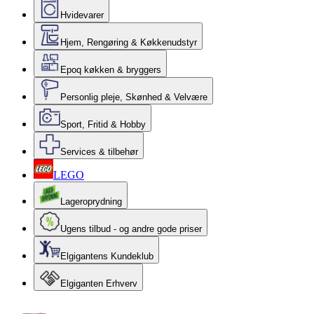
Hvidevarer
Hjem, Rengøring & Køkkenudstyr
Epoq køkken & bryggers
Personlig pleje, Skønhed & Velvære
Sport, Fritid & Hobby
Services & tilbehør
LEGO
Lageroprydning
Ugens tilbud - og andre gode priser
Elgigantens Kundeklub
Elgiganten Erhverv