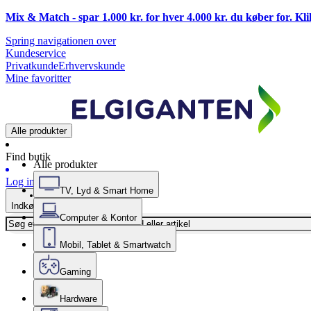
Mix & Match - spar 1.000 kr. for hver 4.000 kr. du køber for. Kl
Spring navigationen over
Kundeservice
Privatkunde
Erhvervskunde
Mine favoritter
Alle produkter
Find butik
Alle produkter
Log ind
TV, Lyd & Smart Home
Indkøbskurv
Computer & Kontor
Mobil, Tablet & Smartwatch
Gaming
Hardware