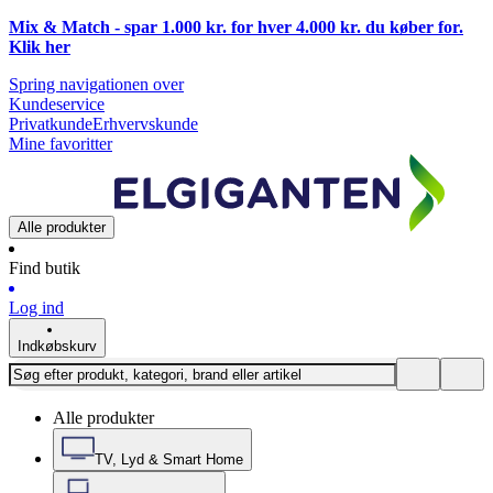
Mix & Match - spar 1.000 kr. for hver 4.000 kr. du køber for.
Klik
her
Spring navigationen over
Kundeservice
Privatkunde
Erhvervskunde
Mine favoritter
Alle produkter
Find butik
Log ind
Indkøbskurv
Alle produkter
TV, Lyd & Smart Home