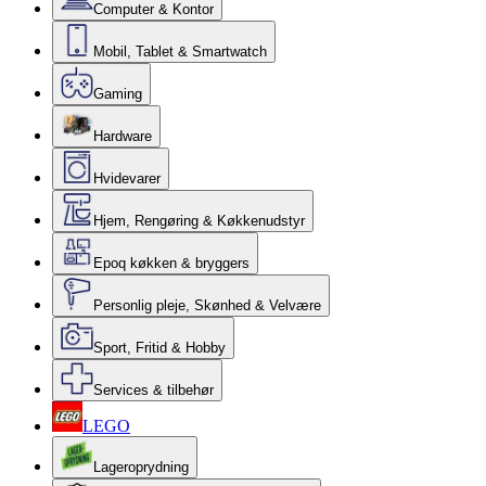
Computer & Kontor
Mobil, Tablet & Smartwatch
Gaming
Hardware
Hvidevarer
Hjem, Rengøring & Køkkenudstyr
Epoq køkken & bryggers
Personlig pleje, Skønhed & Velvære
Sport, Fritid & Hobby
Services & tilbehør
LEGO
Lageroprydning