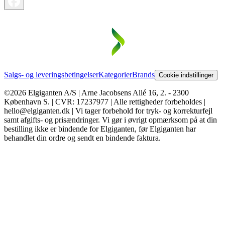
Salgs- og leveringsbetingelser
Kategorier
Brands
Cookie indstillinger
©2026 Elgiganten A/S | Arne Jacobsens Allé 16, 2. - 2300
København S. | CVR: 17237977 | Alle rettigheder forbeholdes |
hello@elgiganten.dk | Vi tager forbehold for tryk- og korrekturfejl
samt afgifts- og prisændringer. Vi gør i øvrigt opmærksom på at din
bestilling ikke er bindende for Elgiganten, før Elgiganten har
behandlet din ordre og sendt en bindende faktura.