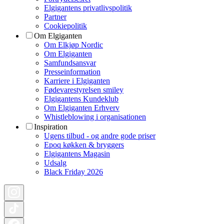
Elgigantens privatlivspolitik
Partner
Cookiepolitik
Om Elgiganten
Om Elkjøp Nordic
Om Elgiganten
Samfundsansvar
Presseinformation
Karriere i Elgiganten
Fødevarestyrelsen smiley
Elgigantens Kundeklub
Om Elgiganten Erhverv
Whistleblowing i organisationen
Inspiration
Ugens tilbud - og andre gode priser
Epoq køkken & bryggers
Elgigantens Magasin
Udsalg
Black Friday 2026