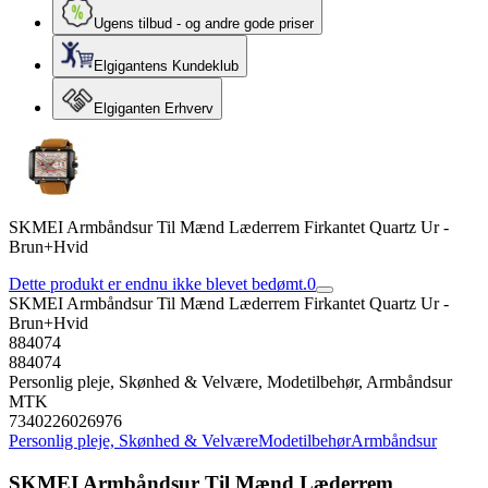
Ugens tilbud - og andre gode priser
Elgigantens Kundeklub
Elgiganten Erhverv
SKMEI Armbåndsur Til Mænd Læderrem Firkantet Quartz Ur -
Brun+Hvid
Dette produkt er endnu ikke blevet bedømt.
0
SKMEI Armbåndsur Til Mænd Læderrem Firkantet Quartz Ur -
Brun+Hvid
884074
884074
Personlig pleje, Skønhed & Velvære, Modetilbehør, Armbåndsur
MTK
7340226026976
Personlig pleje, Skønhed & Velvære
Modetilbehør
Armbåndsur
SKMEI Armbåndsur Til Mænd Læderrem