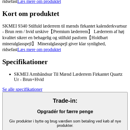
ridsefast
Læs mere om produktet
Kort om produktet
SKMEI 9340 Stilfuld læderrem til mænds firkantet kalenderkvartsur
- Brun rem / hvid urskive【Premium læderrem】 Læderrem af høj
kvalitet sikrer en behagelig og stilfuld pasform【Holdbart
mineralglasspejl】 Mineralglasspejl giver klar synlighed,
ridsefast
Læs mere om produktet
Specifikationer
SKMEI Armbåndsur Til Mænd Læderrem Firkantet Quartz
Ur - Brun+Hvid
Se alle specifikationer
Trade-in:
Opgradér for færre penge
Giv produkter i bytte og brug værdien som betaling ved køb af nye
produkter.