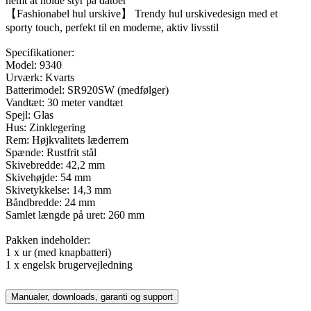
nemt at holde styr på datoer
【Fashionabel hul urskive】 Trendy hul urskivedesign med et
sporty touch, perfekt til en moderne, aktiv livsstil
Specifikationer:
Model: 9340
Urværk: Kvarts
Batterimodel: SR920SW (medfølger)
Vandtæt: 30 meter vandtæt
Spejl: Glas
Hus: Zinklegering
Rem: Højkvalitets læderrem
Spænde: Rustfrit stål
Skivebredde: 42,2 mm
Skivehøjde: 54 mm
Skivetykkelse: 14,3 mm
Båndbredde: 24 mm
Samlet længde på uret: 260 mm
Pakken indeholder:
1 x ur (med knapbatteri)
1 x engelsk brugervejledning
Manualer, downloads, garanti og support