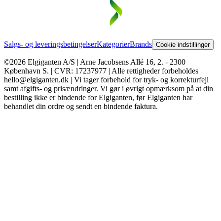
Salgs- og leveringsbetingelser
Kategorier
Brands
Cookie indstillinger
©2026 Elgiganten A/S | Arne Jacobsens Allé 16, 2. - 2300
København S. | CVR: 17237977 | Alle rettigheder forbeholdes |
hello@elgiganten.dk | Vi tager forbehold for tryk- og korrekturfejl
samt afgifts- og prisændringer. Vi gør i øvrigt opmærksom på at din
bestilling ikke er bindende for Elgiganten, før Elgiganten har
behandlet din ordre og sendt en bindende faktura.