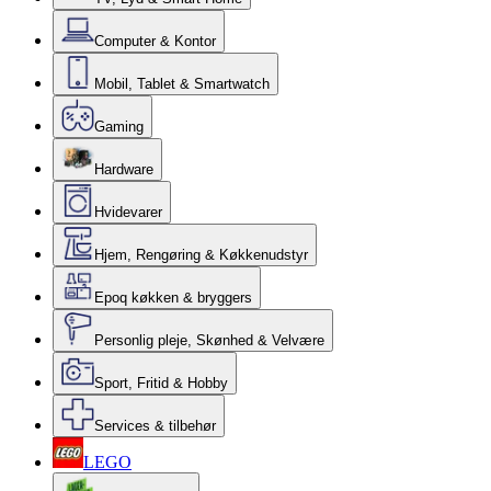
Computer & Kontor
Mobil, Tablet & Smartwatch
Gaming
Hardware
Hvidevarer
Hjem, Rengøring & Køkkenudstyr
Epoq køkken & bryggers
Personlig pleje, Skønhed & Velvære
Sport, Fritid & Hobby
Services & tilbehør
LEGO