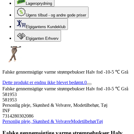
Lageroprydning
Ugens tilbud - og andre gode priser
Elgigantens Kundeklub
Elgiganten Erhverv
Falske gennemsigtige varme strømpebukser Halv fod -10-5 ℃ Grå
Dette produkt er endnu ikke blevet bedømt.
0
Falske gennemsigtige varme strømpebukser Halv fod -10-5 ℃ Grå
581953
581953
Personlig pleje, Skønhed & Velvære, Modetilbehør, Tøj
INF
7314280302086
Personlig pleje, Skønhed & Velvære
Modetilbehør
Tøj
Falske gennemsigtige varme strømpebukser Halv