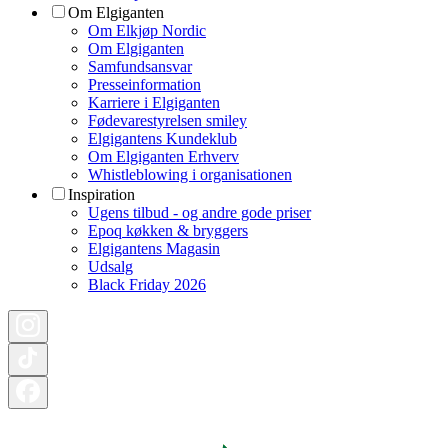
Om Elgiganten
Om Elkjøp Nordic
Om Elgiganten
Samfundsansvar
Presseinformation
Karriere i Elgiganten
Fødevarestyrelsen smiley
Elgigantens Kundeklub
Om Elgiganten Erhverv
Whistleblowing i organisationen
Inspiration
Ugens tilbud - og andre gode priser
Epoq køkken & bryggers
Elgigantens Magasin
Udsalg
Black Friday 2026