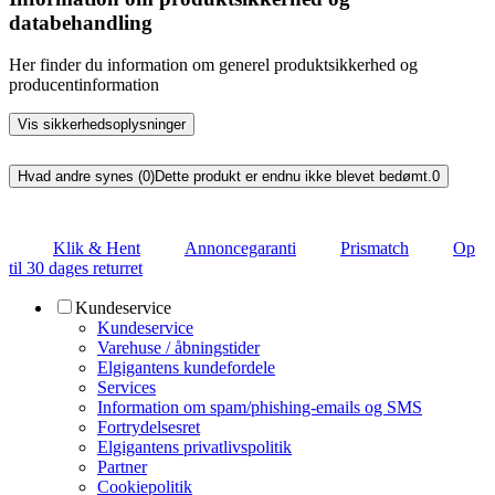
databehandling
Her finder du information om generel produktsikkerhed og
producentinformation
Vis sikkerhedsoplysninger
Hvad andre synes (0)
Dette produkt er endnu ikke blevet bedømt.
0
Klik & Hent
Annoncegaranti
Prismatch
Op
til 30 dages returret
Kundeservice
Kundeservice
Varehuse / åbningstider
Elgigantens kundefordele
Services
Information om spam/phishing-emails og SMS
Fortrydelsesret
Elgigantens privatlivspolitik
Partner
Cookiepolitik