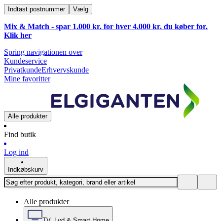
Indtast postnummer
Vælg
Mix & Match - spar 1.000 kr. for hver 4.000 kr. du køber for.
Klik
her
Spring navigationen over
Kundeservice
Privatkunde
Erhvervskunde
Mine favoritter
Alle produkter
Find butik
Log ind
Indkøbskurv
Alle produkter
TV, Lyd & Smart Home