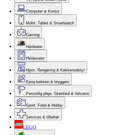
Computer & Kontor
Mobil, Tablet & Smartwatch
Gaming
Hardware
Hvidevarer
Hjem, Rengøring & Køkkenudstyr
Epoq køkken & bryggers
Personlig pleje, Skønhed & Velvære
Sport, Fritid & Hobby
Services & tilbehør
LEGO