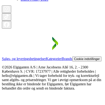
Salgs- og leveringsbetingelser
Kategorier
Brands
Cookie indstillinger
©2026 Elgiganten A/S | Arne Jacobsens Allé 16, 2. - 2300
København S. | CVR: 17237977 | Alle rettigheder forbeholdes |
hello@elgiganten.dk | Vi tager forbehold for tryk- og korrekturfejl
samt afgifts- og prisændringer. Vi gør i øvrigt opmærksom på at din
bestilling ikke er bindende for Elgiganten, før Elgiganten har
behandlet din ordre og sendt en bindende faktura.