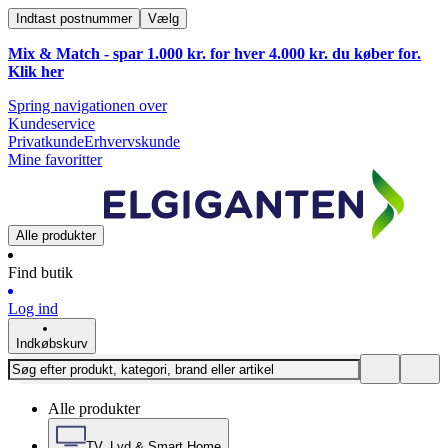
Indtast postnummer
Vælg
Mix & Match - spar 1.000 kr. for hver 4.000 kr. du køber for.
Klik
her
Spring navigationen over
Kundeservice
Privatkunde
Erhvervskunde
Mine favoritter
Alle produkter
Find butik
Log ind
Indkøbskurv
Alle produkter
TV, Lyd & Smart Home