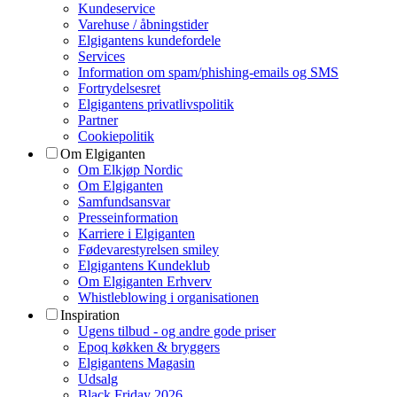
Kundeservice
Varehuse / åbningstider
Elgigantens kundefordele
Services
Information om spam/phishing-emails og SMS
Fortrydelsesret
Elgigantens privatlivspolitik
Partner
Cookiepolitik
Om Elgiganten
Om Elkjøp Nordic
Om Elgiganten
Samfundsansvar
Presseinformation
Karriere i Elgiganten
Fødevarestyrelsen smiley
Elgigantens Kundeklub
Om Elgiganten Erhverv
Whistleblowing i organisationen
Inspiration
Ugens tilbud - og andre gode priser
Epoq køkken & bryggers
Elgigantens Magasin
Udsalg
Black Friday 2026