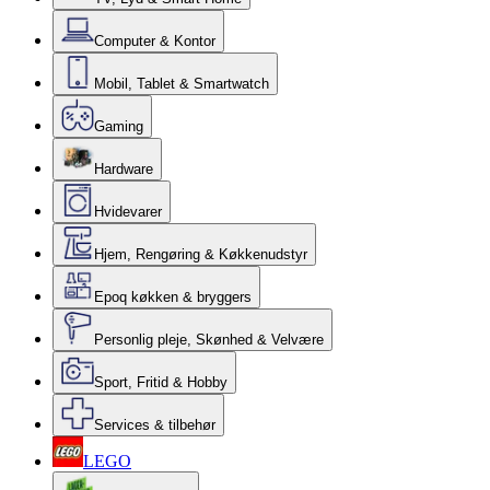
Computer & Kontor
Mobil, Tablet & Smartwatch
Gaming
Hardware
Hvidevarer
Hjem, Rengøring & Køkkenudstyr
Epoq køkken & bryggers
Personlig pleje, Skønhed & Velvære
Sport, Fritid & Hobby
Services & tilbehør
LEGO