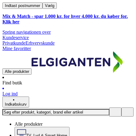
Indtast postnummer
Vælg
Mix & Match - spar 1.000 kr. for hver 4.000 kr. du køber for.
Klik
her
Spring navigationen over
Kundeservice
Privatkunde
Erhvervskunde
Mine favoritter
Alle produkter
Find butik
Log ind
Indkøbskurv
Alle produkter
TV, Lyd & Smart Home