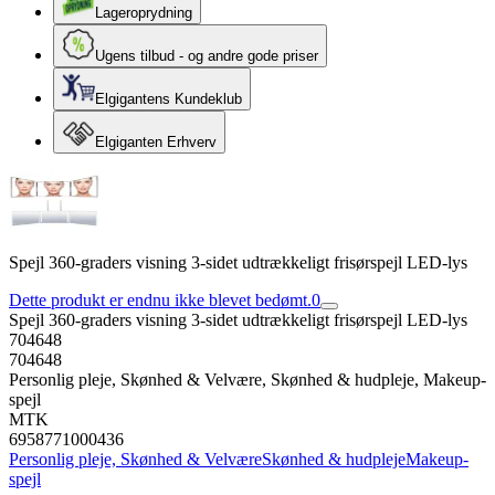
Lageroprydning
Ugens tilbud - og andre gode priser
Elgigantens Kundeklub
Elgiganten Erhverv
Spejl 360-graders visning 3-sidet udtrækkeligt frisørspejl LED-lys
Dette produkt er endnu ikke blevet bedømt.
0
Spejl 360-graders visning 3-sidet udtrækkeligt frisørspejl LED-lys
704648
704648
Personlig pleje, Skønhed & Velvære, Skønhed & hudpleje, Makeup-
spejl
MTK
6958771000436
Personlig pleje, Skønhed & Velvære
Skønhed & hudpleje
Makeup-
spejl