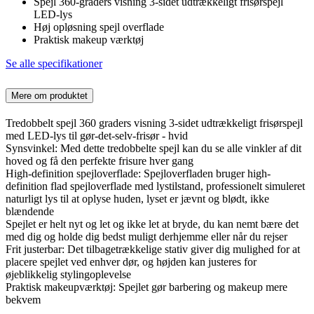
Spejl 360-graders visning 3-sidet udtrækkeligt frisørspejl
LED-lys
Høj opløsning spejl overflade
Praktisk makeup værktøj
Se alle specifikationer
Mere om produktet
Tredobbelt spejl 360 graders visning 3-sidet udtrækkeligt frisørspejl
med LED-lys til gør-det-selv-frisør - hvid
Synsvinkel: Med dette tredobbelte spejl kan du se alle vinkler af dit
hoved og få den perfekte frisure hver gang
High-definition spejloverflade: Spejloverfladen bruger high-
definition flad spejloverflade med lystilstand, professionelt simuleret
naturligt lys til at oplyse huden, lyset er jævnt og blødt, ikke
blændende
Spejlet er helt nyt og let og ikke let at bryde, du kan nemt bære det
med dig og holde dig bedst muligt derhjemme eller når du rejser
Frit justerbar: Det tilbagetrækkelige stativ giver dig mulighed for at
placere spejlet ved enhver dør, og højden kan justeres for
øjeblikkelig stylingoplevelse
Praktisk makeupværktøj: Spejlet gør barbering og makeup mere
bekvem