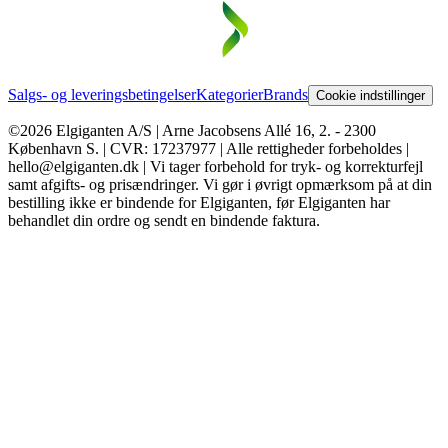
Salgs- og leveringsbetingelser
Kategorier
Brands
Cookie indstillinger
©2026 Elgiganten A/S | Arne Jacobsens Allé 16, 2. - 2300
København S. | CVR: 17237977 | Alle rettigheder forbeholdes |
hello@elgiganten.dk | Vi tager forbehold for tryk- og korrekturfejl
samt afgifts- og prisændringer. Vi gør i øvrigt opmærksom på at din
bestilling ikke er bindende for Elgiganten, før Elgiganten har
behandlet din ordre og sendt en bindende faktura.