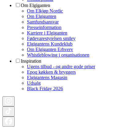
Om Elgiganten
Om Elkjøp Nordic
Om Elgiganten
Samfundsansvar
Presseinformation
Karriere i Elgiganten
Fødevarestyrelsen smiley
Elgigantens Kundeklub
Om Elgiganten Erhverv
Whistleblowing i organisationen
Inspiration
Ugens tilbud - og andre gode priser
Epoq køkken & bryggers
Elgigantens Magasin
Udsalg
Black Friday 2026