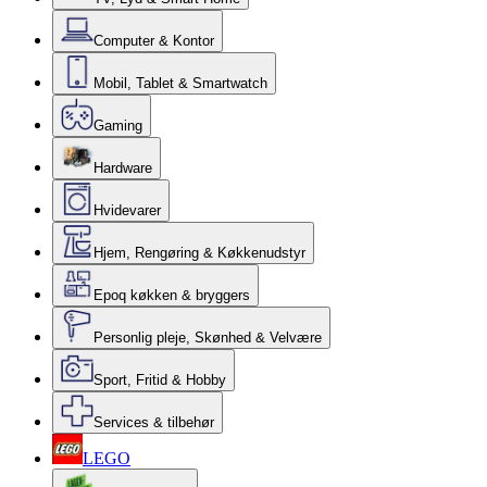
Computer & Kontor
Mobil, Tablet & Smartwatch
Gaming
Hardware
Hvidevarer
Hjem, Rengøring & Køkkenudstyr
Epoq køkken & bryggers
Personlig pleje, Skønhed & Velvære
Sport, Fritid & Hobby
Services & tilbehør
LEGO