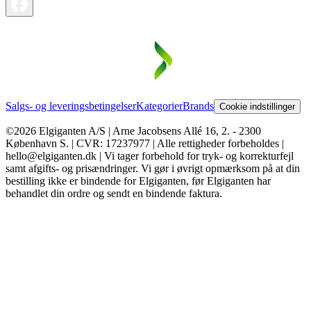
Salgs- og leveringsbetingelser
Kategorier
Brands
Cookie indstillinger
©2026 Elgiganten A/S | Arne Jacobsens Allé 16, 2. - 2300
København S. | CVR: 17237977 | Alle rettigheder forbeholdes |
hello@elgiganten.dk | Vi tager forbehold for tryk- og korrekturfejl
samt afgifts- og prisændringer. Vi gør i øvrigt opmærksom på at din
bestilling ikke er bindende for Elgiganten, før Elgiganten har
behandlet din ordre og sendt en bindende faktura.