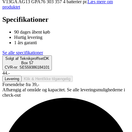
V13GA AG13 GPA76 303 357 4 batterier pr.
Læs mere om
produktet
Specifikationer
90 dages åbent køb
Hurtig levering
1 års garanti
Se alle specifikationer
Solgt af
TeknikproffsetDK
Box 57
CVR-nr: SE559386184101
44.-
Levering
Klik & Hent
Ikke tilgængelig
Forsendelse fra 39,-
Afhængig af område og kapacitet. Se alle leveringsmulighederne i
check-out