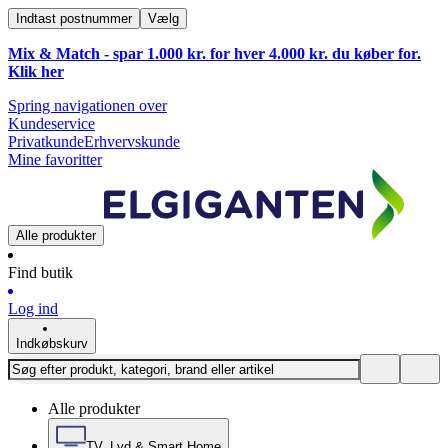
Indtast postnummer
Vælg
Mix & Match - spar 1.000 kr. for hver 4.000 kr. du køber for.
Klik
her
Spring navigationen over
Kundeservice
Privatkunde
Erhvervskunde
Mine favoritter
Alle produkter
Find butik
Log ind
Indkøbskurv
Alle produkter
TV, Lyd & Smart Home