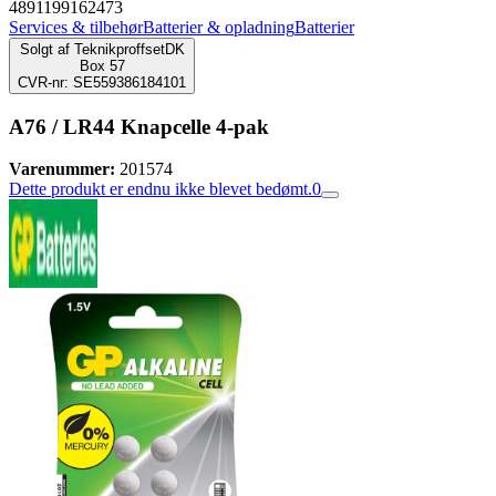
4891199162473
Services & tilbehør
Batterier & opladning
Batterier
Solgt af
TeknikproffsetDK
Box 57
CVR-nr: SE559386184101
A76 / LR44 Knapcelle 4-pak
Varenummer:
201574
Dette produkt er endnu ikke blevet bedømt.
0