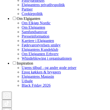
Fortrydelsesret
Elgigantens privatlivspolitik
Partner
Cookiepolitik
Om Elgiganten
Om Elkjøp Nordic
Om Elgiganten
Samfundsansvar
Presseinformation
Karriere i Elgiganten
Fødevarestyrelsen smiley
Elgigantens Kundeklub
Om Elgiganten Erhverv
Whistleblowing i organisationen
Inspiration
Ugens tilbud - og andre gode priser
Epoq køkken & bryggers
Elgigantens Magasin
Udsalg
Black Friday 2026