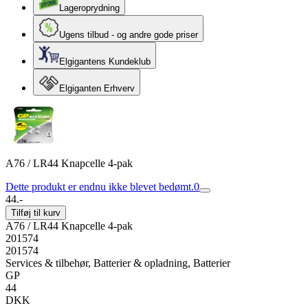
Lageroprydning
Ugens tilbud - og andre gode priser
Elgigantens Kundeklub
Elgiganten Erhverv
A76 / LR44 Knapcelle 4-pak
Dette produkt er endnu ikke blevet bedømt.
0
44.-
Tilføj til kurv
A76 / LR44 Knapcelle 4-pak
201574
201574
Services & tilbehør, Batterier & opladning, Batterier
GP
44
DKK