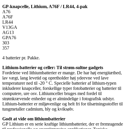
GP-knapcelle, Lithium, A76F / LR44, 4-pak
A76
A76F
LR44
V13GA
AG13
GPA76
303
357
4 batterier pr. Pakke.
Lithium-batterier og celler: Til strøm-sultne gadgets
Fordelene ved lithiumbatterier er mange. De har høj energitæthed,
lav vægt, lang levetid og opretholder høj ydeevne ved lave
temperaturer ned til -20 ° C. Specielle batterier af lithium-typen
inkluderer knapceller, forskellige typer fotobatterier og batterier til
computere, ure osv. Lithiumceller bruges med fordel til
strømkrævende enheder og er almindelige i fotografisk udstyr.
Lithium-batterier er miljøvenlige og helt fri for tilsætningsstoffer til
tungmetaller cadmium, bly og kviksølv.
Godt at vide om lithiumbatterier
GP Lithium er en serie kraftige lithiumbatterier, der er fremragende