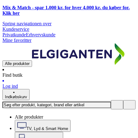
Mix & Match - spar 1.000 kr. for hver 4.000 kr. du køber for.
Klik
her
Spring navigationen over
Kundeservice
Privatkunde
Erhvervskunde
Mine favoritter
Alle produkter
Find butik
Log ind
Indkøbskurv
Alle produkter
TV, Lyd & Smart Home