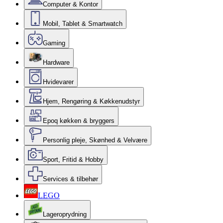
Computer & Kontor
Mobil, Tablet & Smartwatch
Gaming
Hardware
Hvidevarer
Hjem, Rengøring & Køkkenudstyr
Epoq køkken & bryggers
Personlig pleje, Skønhed & Velvære
Sport, Fritid & Hobby
Services & tilbehør
LEGO
Lageroprydning