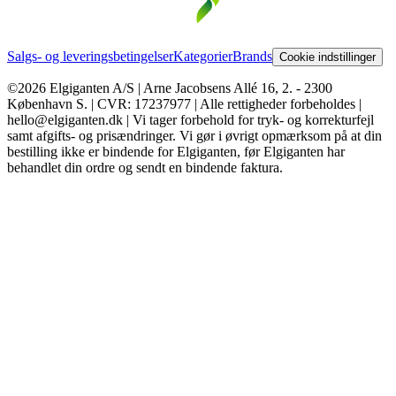
Salgs- og leveringsbetingelser
Kategorier
Brands
Cookie indstillinger
©2026 Elgiganten A/S | Arne Jacobsens Allé 16, 2. - 2300
København S. | CVR: 17237977 | Alle rettigheder forbeholdes |
hello@elgiganten.dk | Vi tager forbehold for tryk- og korrekturfejl
samt afgifts- og prisændringer. Vi gør i øvrigt opmærksom på at din
bestilling ikke er bindende for Elgiganten, før Elgiganten har
behandlet din ordre og sendt en bindende faktura.