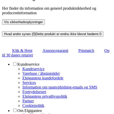
Her finder du information om generel produktsikkerhed og
producentinformation
Vis sikkerhedsoplysninger
Hvad andre synes (0)
Dette produkt er endnu ikke blevet bedømt.
0
Klik & Hent
Annoncegaranti
Prismatch
Op
til 30 dages returret
Kundeservice
Kundeservice
Varehuse / åbningstider
Elgigantens kundefordele
Services
Information om spam/phishing-emails og SMS
Fortrydelsesret
Elgigantens privatlivspolitik
Partner
Cookiepolitik
Om Elgiganten