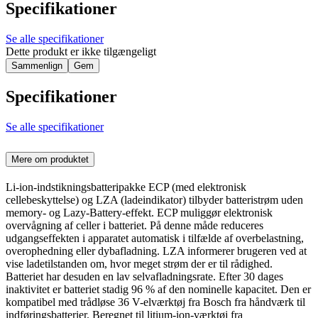
Specifikationer
Se alle specifikationer
Dette produkt er ikke tilgængeligt
Sammenlign
Gem
Specifikationer
Se alle specifikationer
Mere om produktet
Li-ion-indstikningsbatteripakke ECP (med elektronisk
cellebeskyttelse) og LZA (ladeindikator) tilbyder batteristrøm uden
memory- og Lazy-Battery-effekt. ECP muliggør elektronisk
overvågning af celler i batteriet. På denne måde reduceres
udgangseffekten i apparatet automatisk i tilfælde af overbelastning,
overophedning eller dybafladning. LZA informerer brugeren ved at
vise ladetilstanden om, hvor meget strøm der er til rådighed.
Batteriet har desuden en lav selvafladningsrate. Efter 30 dages
inaktivitet er batteriet stadig 96 % af den nominelle kapacitet. Den er
kompatibel med trådløse 36 V-elværktøj fra Bosch fra håndværk til
indføringsbatterier. Beregnet til litium-ion-værktøj fra