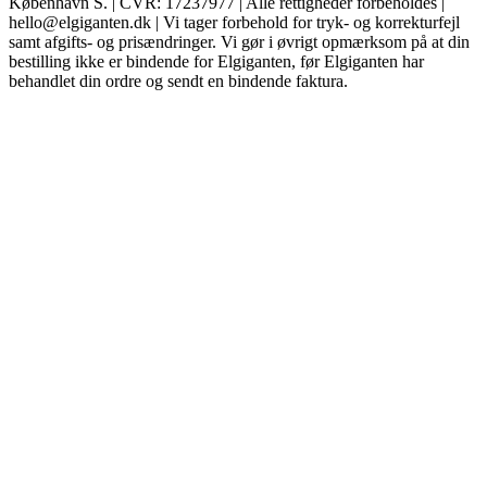
København S. | CVR: 17237977 | Alle rettigheder forbeholdes |
hello@elgiganten.dk | Vi tager forbehold for tryk- og korrekturfejl
samt afgifts- og prisændringer. Vi gør i øvrigt opmærksom på at din
bestilling ikke er bindende for Elgiganten, før Elgiganten har
behandlet din ordre og sendt en bindende faktura.