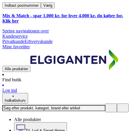
Indtast postnummer
Vælg
Mix & Match - spar 1.000 kr. for hver 4.000 kr. du køber for.
Klik
her
Spring navigationen over
Kundeservice
Privatkunde
Erhvervskunde
Mine favoritter
Alle produkter
Find butik
Log ind
Indkøbskurv
Alle produkter
TV, Lyd & Smart Home