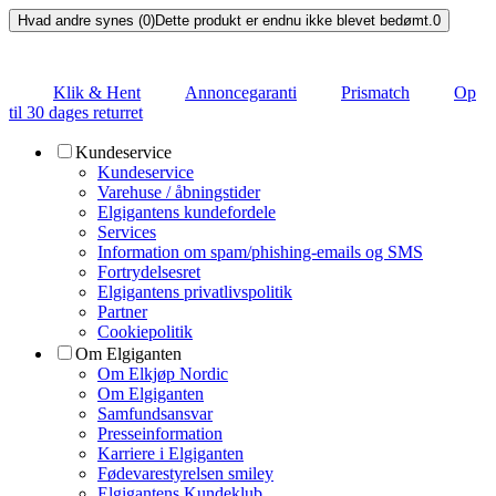
Hvad andre synes (0)
Dette produkt er endnu ikke blevet bedømt.
0
Klik & Hent
Annoncegaranti
Prismatch
Op
til 30 dages returret
Kundeservice
Kundeservice
Varehuse / åbningstider
Elgigantens kundefordele
Services
Information om spam/phishing-emails og SMS
Fortrydelsesret
Elgigantens privatlivspolitik
Partner
Cookiepolitik
Om Elgiganten
Om Elkjøp Nordic
Om Elgiganten
Samfundsansvar
Presseinformation
Karriere i Elgiganten
Fødevarestyrelsen smiley
Elgigantens Kundeklub