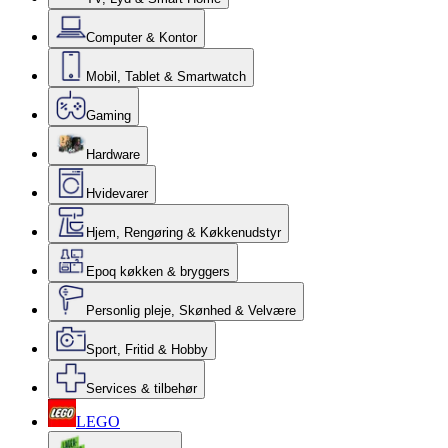
Computer & Kontor
Mobil, Tablet & Smartwatch
Gaming
Hardware
Hvidevarer
Hjem, Rengøring & Køkkenudstyr
Epoq køkken & bryggers
Personlig pleje, Skønhed & Velvære
Sport, Fritid & Hobby
Services & tilbehør
LEGO