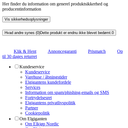
Her finder du information om generel produktsikkerhed og
producentinformation
Vis sikkerhedsoplysninger
Hvad andre synes (0)
Dette produkt er endnu ikke blevet bedømt.
0
Klik & Hent
Annoncegaranti
Prismatch
Op
til 30 dages returret
Kundeservice
Kundeservice
Varehuse / åbningstider
Elgigantens kundefordele
Services
Information om spam/phishing-emails og SMS
Fortrydelsesret
Elgigantens privatlivspolitik
Partner
Cookiepolitik
Om Elgiganten
Om Elkjøp Nordic