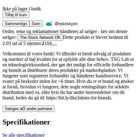
Ikke på lager i butik
Tilføj til kurv
Sammenlign
Gem
Ønskeskyen
Ordre, retur og reklamationer håndteres af sælger - læs om denne
sælger:
Dette produkt er blevet bedømt til
The Stock Network DK
2.03 ud af 5 stjerner.
2
104
Velkommen til vores butik! Vi tilbyder et bredt udvalg af produkter
og mærker af høj kvalitet for at opfylde alle dine behov. TSG Lab er
en teknologivirksomhed, der gør det muligt for officielle forhandlere
og brands at distribuere deres produkter på markedspladser. Vi
fungerer som registreret forhandler og håndterer kundeservice. Vi
svarer på beskeder inden for ~6 timer. Hvis du er et brand og ønsker
at forstå, hvordan vi fungerer, dele nogle retningslinjer for selektiv
distribution med os, eller hvis du har andre henvendelser om dit
brand, bedes du gå til: https://bit.ly/disclaimer-for-brands.
Sælges af
2 andre partnere
Specifikationer
Se alle specifikationer