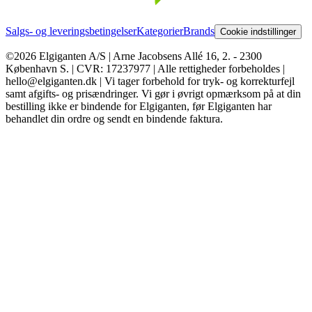
Salgs- og leveringsbetingelser
Kategorier
Brands
Cookie indstillinger
©2026 Elgiganten A/S | Arne Jacobsens Allé 16, 2. - 2300
København S. | CVR: 17237977 | Alle rettigheder forbeholdes |
hello@elgiganten.dk | Vi tager forbehold for tryk- og korrekturfejl
samt afgifts- og prisændringer. Vi gør i øvrigt opmærksom på at din
bestilling ikke er bindende for Elgiganten, før Elgiganten har
behandlet din ordre og sendt en bindende faktura.