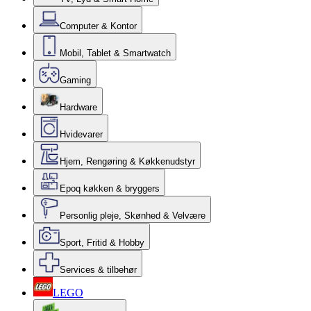
Computer & Kontor
Mobil, Tablet & Smartwatch
Gaming
Hardware
Hvidevarer
Hjem, Rengøring & Køkkenudstyr
Epoq køkken & bryggers
Personlig pleje, Skønhed & Velvære
Sport, Fritid & Hobby
Services & tilbehør
LEGO