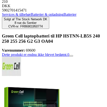
210
DKK
5902701415471
Services & tilbehør
Batterier & opladning
Batterier
Solgt af
The Stock Network DK
8 rue du Sentier
CVR-nr: FR86901950774
Green Cell laptopbatteri til HP HSTNN-LB5S 240
250 255 256 G2 G3 OA04
Varenummer:
69600
Dette produkt er endnu ikke blevet bedømt.
0