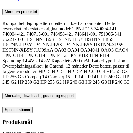
Mere om produktet
Kompatibelt laptopbatteri / batteri til bærbar computer. Dette
reservebatteri erstatter originalmodel: TPN-F115 740004-141
740004-421 740715-001 746458-421 746641-001 751906-541
752237-001 HSTNN-IB5S HSTNN-IB5Y HSTNN-LB5S
HSTNN-LB5Y HSTNN-PB5S HSTNN-PB5Y HSTNN-XB5S
HSTNN-XB5Y J1U99AA OA03 OA04 OA04041 OAO3 OAO4
TPN-C113 TPN-C114 TPN-F112 TPN-F113 TPN-F114
Spænding:14.4V - 14.8V Kapacitet:2200 mAh Batteritype:Li-Ion
Overopladningssikret: ja Garanti: 12 måneder Dette batteri passer til
følgende modeller: HP 15 HP 15T HP 15Z HP 250 G3 HP 255 G3
HP 256 G3 Compaq 14 Compaq 15 HP 14 HP 14T HP 240 G2 HP
245 G2 HP 250 G2 HP 255 G2 HP 240 G3 HP 245 G3 HP 246 G3
Manualer, downloads, garanti og support
Specifikationer
Produktmål