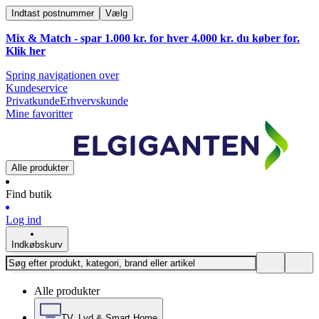
Indtast postnummer
Vælg
Mix & Match - spar 1.000 kr. for hver 4.000 kr. du køber for.
Klik
her
Spring navigationen over
Kundeservice
Privatkunde
Erhvervskunde
Mine favoritter
Alle produkter
Find butik
Log ind
Indkøbskurv
Alle produkter
TV, Lyd & Smart Home