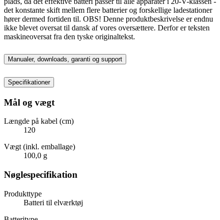
plads, da det effektive batteri passer til alle apparater i 20-V-klassen -
det konstante skift mellem flere batterier og forskellige ladestationer
hører dermed fortiden til. OBS! Denne produktbeskrivelse er endnu
ikke blevet oversat til dansk af vores oversættere. Derfor er teksten
maskineoversat fra den tyske originaltekst.
Manualer, downloads, garanti og support
Specifikationer
Mål og vægt
Længde på kabel (cm)
120
Vægt (inkl. emballage)
100,0 g
Nøglespecifikation
Produkttype
Batteri til elværktøj
Batteritype