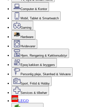
Computer & Kontor
Mobil, Tablet & Smartwatch
Gaming
Hardware
Hvidevarer
Hjem, Rengøring & Køkkenudstyr
Epoq køkken & bryggers
Personlig pleje, Skønhed & Velvære
Sport, Fritid & Hobby
Services & tilbehør
LEGO