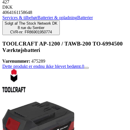
427
DKK
4064161158648
Services & tilbehør
Batterier & opladning
Batterier
Solgt af
The Stock Network DK
8 rue du Sentier
CVR-nr: FR86901950774
TOOLCRAFT AP-1200 / TAWB-200 TO-6994500
Værktøjsbatteri
Varenummer:
475289
Dette produkt er endnu ikke blevet bedømt.
0