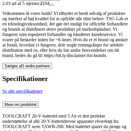
2.03 ud af 5 stjerner.
2
104
Velkommen til vores butik! Vi tilbyder et bredt udvalg af produkter
og mærker af høj kvalitet for at opfylde alle dine behov. TSG Lab er
en teknologivirksomhed, der gør det muligt for officielle forhandlere
og brands at distribuere deres produkter på markedspladser. Vi
fungerer som registreret forhandler og håndterer kundeservice. Vi
svarer på beskeder inden for ~6 timer. Hvis du er et brand og ønsker
at forstå, hvordan vi fungerer, dele nogle retningslinjer for selektiv
distribution med os, eller hvis du har andre henvendelser om dit
brand, bedes du gå til: https://bit.ly/disclaimer-for-brands.
Sælges af
1 andre partnere
Specifikationer
Se alle specifikationer
Mere om produktet
TOOLCRAFT 20-V-batteriet med 5 Ah er den perfekte
understøttelse af alle 20-V-batteridrevne apparater elværktøj fra
TOOLCRAFT serie TAWB-200. Med batteriet sparer du penge og