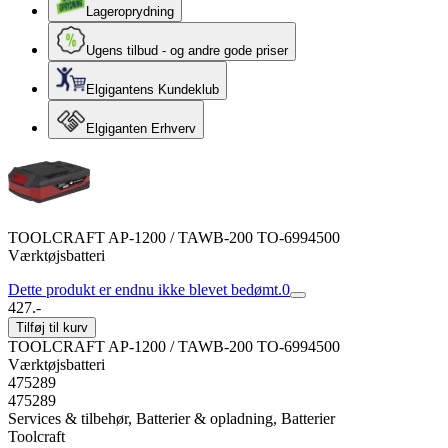
Lageroprydning
Ugens tilbud - og andre gode priser
Elgigantens Kundeklub
Elgiganten Erhverv
TOOLCRAFT AP-1200 / TAWB-200 TO-6994500
Værktøjsbatteri
Dette produkt er endnu ikke blevet bedømt.
0
427.-
Tilføj til kurv
TOOLCRAFT AP-1200 / TAWB-200 TO-6994500
Værktøjsbatteri
475289
475289
Services & tilbehør, Batterier & opladning, Batterier
Toolcraft