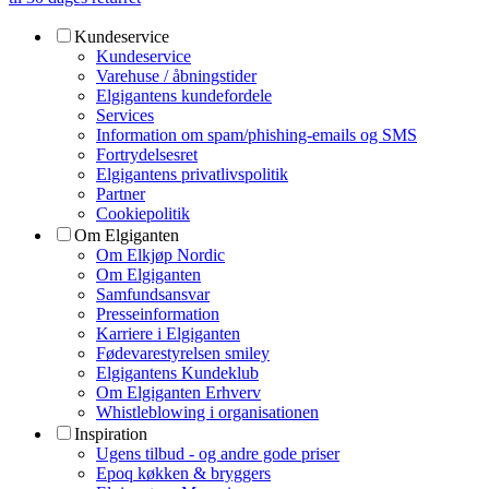
Kundeservice
Kundeservice
Varehuse / åbningstider
Elgigantens kundefordele
Services
Information om spam/phishing-emails og SMS
Fortrydelsesret
Elgigantens privatlivspolitik
Partner
Cookiepolitik
Om Elgiganten
Om Elkjøp Nordic
Om Elgiganten
Samfundsansvar
Presseinformation
Karriere i Elgiganten
Fødevarestyrelsen smiley
Elgigantens Kundeklub
Om Elgiganten Erhverv
Whistleblowing i organisationen
Inspiration
Ugens tilbud - og andre gode priser
Epoq køkken & bryggers