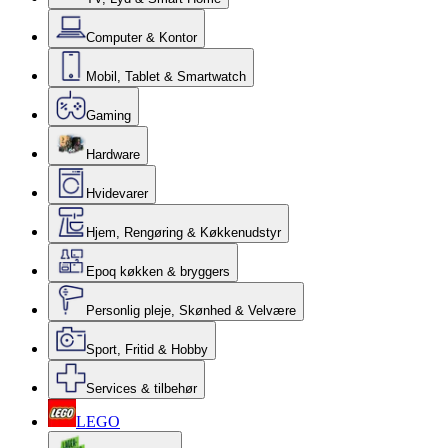
Computer & Kontor
Mobil, Tablet & Smartwatch
Gaming
Hardware
Hvidevarer
Hjem, Rengøring & Køkkenudstyr
Epoq køkken & bryggers
Personlig pleje, Skønhed & Velvære
Sport, Fritid & Hobby
Services & tilbehør
LEGO