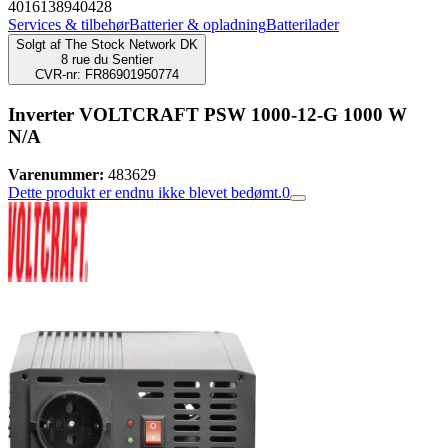
4016138940428
Services & tilbehør
Batterier & opladning
Batterilader
Solgt af
The Stock Network DK
8 rue du Sentier
CVR-nr: FR86901950774
Inverter VOLTCRAFT PSW 1000-12-G 1000 W
N/A
Varenummer:
483629
Dette produkt er endnu ikke blevet bedømt.
0