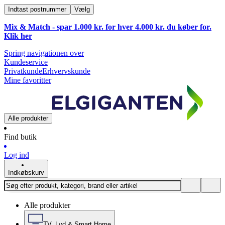
Indtast postnummer
Vælg
Mix & Match - spar 1.000 kr. for hver 4.000 kr. du køber for.
Klik
her
Spring navigationen over
Kundeservice
Privatkunde
Erhvervskunde
Mine favoritter
Alle produkter
Find butik
Log ind
Indkøbskurv
Alle produkter
TV, Lyd & Smart Home