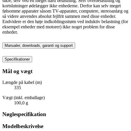
sikre, selv ved en meget hård belastning. Selv overbelastning og
kortslutninger ødelægger ikke enhederne. Derfor kan selv meget
følsomme apparater såsom TV-apparater, computere, stereoanlæg og
så videre anvendes absolut fejlfrit sammen med disse enheder.
Endvidere er den høje indkoblingsstrøm ved induktiv belastning (for
eksempel enheder med motorer) ikke noget problem for disse
enheder.
Manualer, downloads, garanti og support
Specifikationer
Mål og vægt
Længde på kabel (m)
335
Vægt (inkl. emballage)
100,0 g
Nøglespecifikation
Modelbeskrivelse