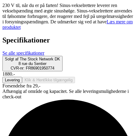
230 V til, når du er på farten! Sinus-vekselrettere leverer ren
vekselspænding med ægte sinusbølge. Sinus-vekselrettere anvendes
til følsomme forbrugere, der reagerer med fejl på uregelmæssigheder
i forsyningsspændingen. De udmærker sig ved at have
Læs mere om
produktet
Specifikationer
Se alle specifikationer
Solgt af
The Stock Network DK
8 rue du Sentier
CVR-nr: FR86901950774
1880.-
Levering
Klik & Hent
Ikke tilgængelig
Forsendelse fra 29,-
Afhængig af område og kapacitet. Se alle leveringsmulighederne i
check-out