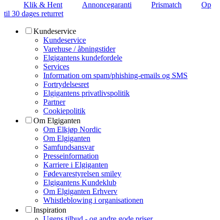
Klik & Hent
Annoncegaranti
Prismatch
Op
til 30 dages returret
Kundeservice
Kundeservice
Varehuse / åbningstider
Elgigantens kundefordele
Services
Information om spam/phishing-emails og SMS
Fortrydelsesret
Elgigantens privatlivspolitik
Partner
Cookiepolitik
Om Elgiganten
Om Elkjøp Nordic
Om Elgiganten
Samfundsansvar
Presseinformation
Karriere i Elgiganten
Fødevarestyrelsen smiley
Elgigantens Kundeklub
Om Elgiganten Erhverv
Whistleblowing i organisationen
Inspiration
Ugens tilbud - og andre gode priser