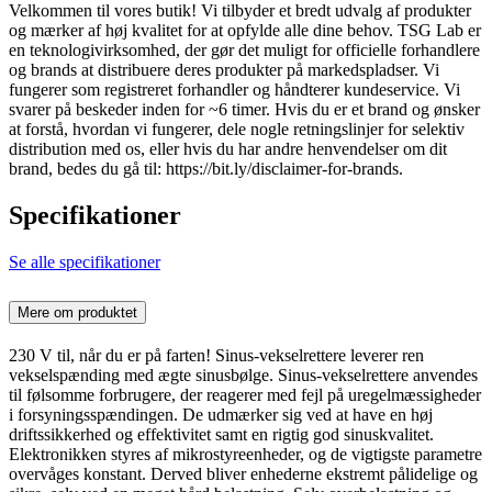
Velkommen til vores butik! Vi tilbyder et bredt udvalg af produkter
og mærker af høj kvalitet for at opfylde alle dine behov. TSG Lab er
en teknologivirksomhed, der gør det muligt for officielle forhandlere
og brands at distribuere deres produkter på markedspladser. Vi
fungerer som registreret forhandler og håndterer kundeservice. Vi
svarer på beskeder inden for ~6 timer. Hvis du er et brand og ønsker
at forstå, hvordan vi fungerer, dele nogle retningslinjer for selektiv
distribution med os, eller hvis du har andre henvendelser om dit
brand, bedes du gå til: https://bit.ly/disclaimer-for-brands.
Specifikationer
Se alle specifikationer
Mere om produktet
230 V til, når du er på farten! Sinus-vekselrettere leverer ren
vekselspænding med ægte sinusbølge. Sinus-vekselrettere anvendes
til følsomme forbrugere, der reagerer med fejl på uregelmæssigheder
i forsyningsspændingen. De udmærker sig ved at have en høj
driftssikkerhed og effektivitet samt en rigtig god sinuskvalitet.
Elektronikken styres af mikrostyreenheder, og de vigtigste parametre
overvåges konstant. Derved bliver enhederne ekstremt pålidelige og