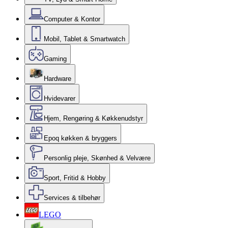
Computer & Kontor
Mobil, Tablet & Smartwatch
Gaming
Hardware
Hvidevarer
Hjem, Rengøring & Køkkenudstyr
Epoq køkken & bryggers
Personlig pleje, Skønhed & Velvære
Sport, Fritid & Hobby
Services & tilbehør
LEGO