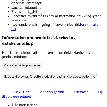
oplyst af leverandør
Energimærkning
Fremstillet i
Kina
Forventet levetid målt i antal år
Information er ikke oplyst af
leverandør
Leverandørens beregning af forventet levetid,
Få mere at vide
her
Information om produktsikkerhed og
databehandling
Her finder du information om generel produktsikkerhed og
producentinformation
Vis sikkerhedsoplysninger
Hvad andre synes (0)
Dette produkt er endnu ikke blevet bedømt.
0
Klik & Hent
Annoncegaranti
Prismatch
Op
til 30 dages returret
Kundeservice