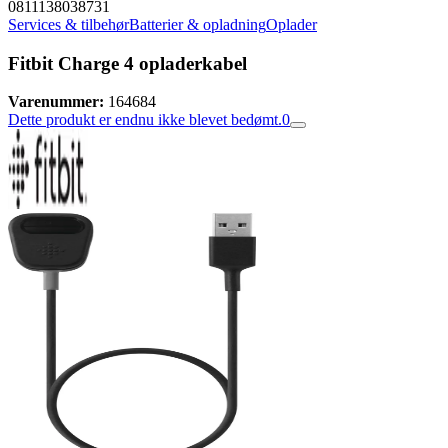
0811138038731
Services & tilbehør
Batterier & opladning
Oplader
Fitbit Charge 4 opladerkabel
Varenummer:
164684
Dette produkt er endnu ikke blevet bedømt.
0