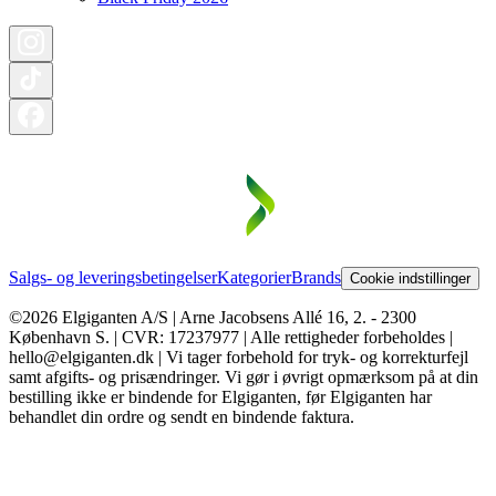
Salgs- og leveringsbetingelser
Kategorier
Brands
Cookie indstillinger
©2026 Elgiganten A/S | Arne Jacobsens Allé 16, 2. - 2300
København S. | CVR: 17237977 | Alle rettigheder forbeholdes |
hello@elgiganten.dk | Vi tager forbehold for tryk- og korrekturfejl
samt afgifts- og prisændringer. Vi gør i øvrigt opmærksom på at din
bestilling ikke er bindende for Elgiganten, før Elgiganten har
behandlet din ordre og sendt en bindende faktura.