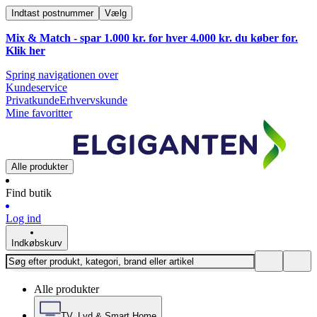
Indtast postnummer
Vælg
Mix & Match - spar 1.000 kr. for hver 4.000 kr. du køber for.
Klik
her
Spring navigationen over
Kundeservice
Privatkunde
Erhvervskunde
Mine favoritter
Alle produkter
Find butik
Log ind
Indkøbskurv
Alle produkter
TV, Lyd & Smart Home