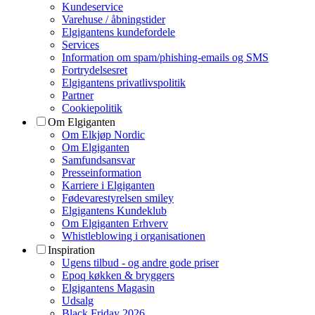
Kundeservice
Varehuse / åbningstider
Elgigantens kundefordele
Services
Information om spam/phishing-emails og SMS
Fortrydelsesret
Elgigantens privatlivspolitik
Partner
Cookiepolitik
Om Elgiganten
Om Elkjøp Nordic
Om Elgiganten
Samfundsansvar
Presseinformation
Karriere i Elgiganten
Fødevarestyrelsen smiley
Elgigantens Kundeklub
Om Elgiganten Erhverv
Whistleblowing i organisationen
Inspiration
Ugens tilbud - og andre gode priser
Epoq køkken & bryggers
Elgigantens Magasin
Udsalg
Black Friday 2026