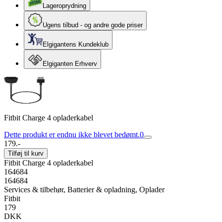
Lageroprydning
Ugens tilbud - og andre gode priser
Elgigantens Kundeklub
Elgiganten Erhverv
Fitbit Charge 4 opladerkabel
Dette produkt er endnu ikke blevet bedømt.
0
179.-
Tilføj til kurv
Fitbit Charge 4 opladerkabel
164684
164684
Services & tilbehør, Batterier & opladning, Oplader
Fitbit
179
DKK