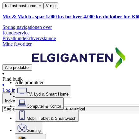
Indtast postnummer
Vælg
Mix & Match - spar 1.000 kr. for hver 4.000 kr. du køber for. Kl
Spring navigationen over
Kundeservice
Privatkunde
Erhvervskunde
Mine favoritter
Alle produkter
Find butik
Alle produkter
Log ind
TV, Lyd & Smart Home
Indkøbskurv
Computer & Kontor
Mobil, Tablet & Smartwatch
Gaming