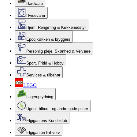
Hardware
Hvidevarer
Hjem, Rengøring & Køkkenudstyr
Epoq køkken & bryggers
Personlig pleje, Skønhed & Velvære
Sport, Fritid & Hobby
Services & tilbehør
LEGO
Lageroprydning
Ugens tilbud - og andre gode priser
Elgigantens Kundeklub
Elgiganten Erhverv