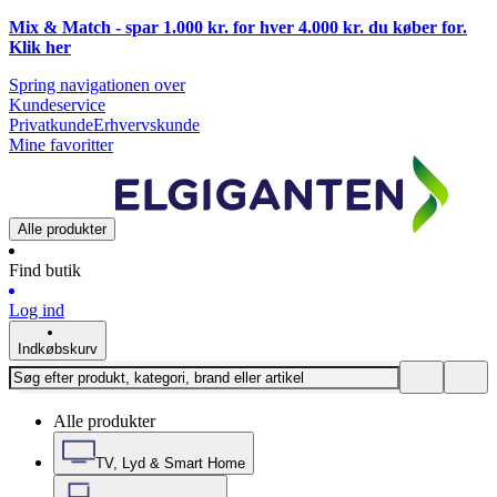
Mix & Match - spar 1.000 kr. for hver 4.000 kr. du køber for.
Klik
her
Spring navigationen over
Kundeservice
Privatkunde
Erhvervskunde
Mine favoritter
Alle produkter
Find butik
Log ind
Indkøbskurv
Alle produkter
TV, Lyd & Smart Home