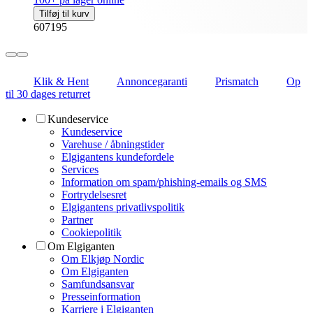
Tilføj til kurv
607195
Klik & Hent
Annoncegaranti
Prismatch
Op
til 30 dages returret
Kundeservice
Kundeservice
Varehuse / åbningstider
Elgigantens kundefordele
Services
Information om spam/phishing-emails og SMS
Fortrydelsesret
Elgigantens privatlivspolitik
Partner
Cookiepolitik
Om Elgiganten
Om Elkjøp Nordic
Om Elgiganten
Samfundsansvar
Presseinformation
Karriere i Elgiganten