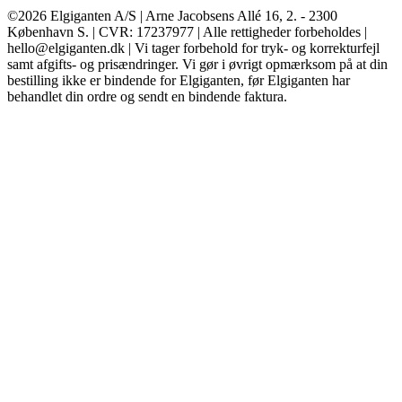
©2026 Elgiganten A/S | Arne Jacobsens Allé 16, 2. - 2300
København S. | CVR: 17237977 | Alle rettigheder forbeholdes |
hello@elgiganten.dk | Vi tager forbehold for tryk- og korrekturfejl
samt afgifts- og prisændringer. Vi gør i øvrigt opmærksom på at din
bestilling ikke er bindende for Elgiganten, før Elgiganten har
behandlet din ordre og sendt en bindende faktura.