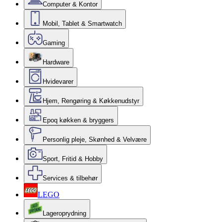
Computer & Kontor
Mobil, Tablet & Smartwatch
Gaming
Hardware
Hvidevarer
Hjem, Rengøring & Køkkenudstyr
Epoq køkken & bryggers
Personlig pleje, Skønhed & Velvære
Sport, Fritid & Hobby
Services & tilbehør
LEGO
Lageroprydning