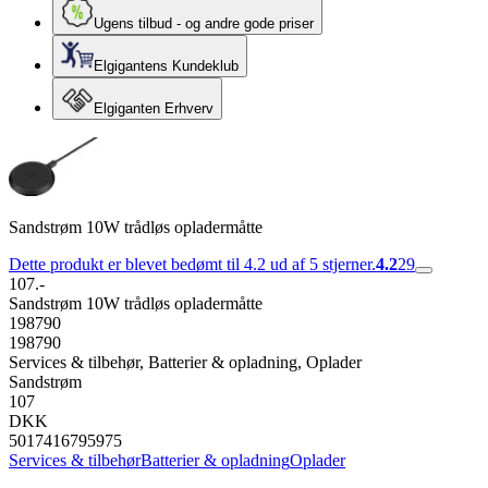
Ugens tilbud - og andre gode priser
Elgigantens Kundeklub
Elgiganten Erhverv
Sandstrøm 10W trådløs opladermåtte
Dette produkt er blevet bedømt til 4.2 ud af 5 stjerner.
4.2
29
107.-
Sandstrøm 10W trådløs opladermåtte
198790
198790
Services & tilbehør, Batterier & opladning, Oplader
Sandstrøm
107
DKK
5017416795975
Services & tilbehør
Batterier & opladning
Oplader