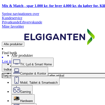
Mix & Match - spar 1.000 kr. for hver 4.000 kr. du køber for. Kl
Spring navigationen over
Kundeservice
Privatkunde
Erhvervskunde
Mine favoritter
Alle produkter
Find butik
Alle produkter
Log ind
TV, Lyd & Smart Home
Indkøbskurv
Computer & Kontor
Mobil, Tablet & Smartwatch
Gaming
Hardware