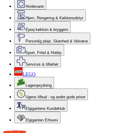
Hvidevarer
Hjem, Rengøring & Køkkenudstyr
Epoq køkken & bryggers
Personlig pleje, Skønhed & Velvære
Sport, Fritid & Hobby
Services & tilbehør
LEGO
Lageroprydning
Ugens tilbud - og andre gode priser
Elgigantens Kundeklub
Elgiganten Erhverv