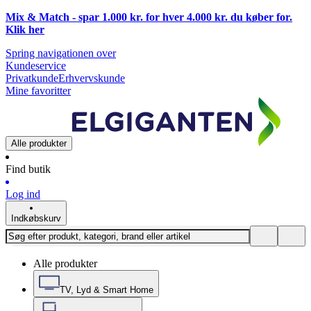
Mix & Match - spar 1.000 kr. for hver 4.000 kr. du køber for.
Klik
her
Spring navigationen over
Kundeservice
Privatkunde
Erhvervskunde
Mine favoritter
Alle produkter
Find butik
Log ind
Indkøbskurv
Alle produkter
TV, Lyd & Smart Home