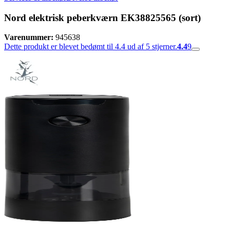
Nord elektrisk peberkværn EK38825565 (sort)
Varenummer:
945638
Dette produkt er blevet bedømt til 4.4 ud af 5 stjerner.
4.4
9