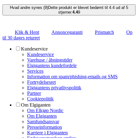
Hvad andre synes (9)
Dette produkt er blevet bedømt til 4.4 ud af 5
stjerner.
4.4
9
Klik & Hent
Annoncegaranti
Prismatch
Op
til 30 dages returret
Kundeservice
Kundeservice
Varehuse / åbningstider
Elgigantens kundefordele
Services
Information om spam/phishing-emails og SMS
Fortrydelsesret
Elgigantens privatlivspolitik
Partner
Cookiepolitik
Om Elgiganten
Om Elkjøp Nordic
Om Elgiganten
Samfundsansvar
Presseinformation
Karriere i Elgiganten