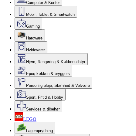
Computer & Kontor
Mobil, Tablet & Smartwatch
Gaming
Hardware
Hvidevarer
Hjem, Rengøring & Køkkenudstyr
Epoq køkken & bryggers
Personlig pleje, Skønhed & Velvære
Sport, Fritid & Hobby
Services & tilbehør
LEGO
Lageroprydning