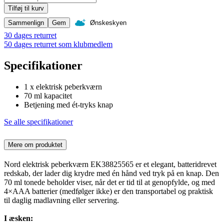
Tilføj til kurv
Sammenlign
Gem
Ønskeskyen
30 dages returret
50 dages returret som klubmedlem
Specifikationer
1 x elektrisk peberkværn
70 ml kapacitet
Betjening med ét-tryks knap
Se alle specifikationer
Mere om produktet
Nord elektrisk peberkværn EK38825565 er et elegant, batteridrevet
redskab, der lader dig krydre med én hånd ved tryk på en knap. Den
70 ml tonede beholder viser, når det er tid til at genopfylde, og med
4×AAA batterier (medfølger ikke) er den transportabel og praktisk
til daglig madlavning eller servering.
I æsken: