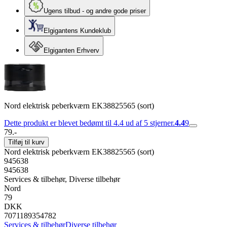
Ugens tilbud - og andre gode priser
Elgigantens Kundeklub
Elgiganten Erhverv
Nord elektrisk peberkværn EK38825565 (sort)
Dette produkt er blevet bedømt til 4.4 ud af 5 stjerner.
4.4
9
79.-
Tilføj til kurv
Nord elektrisk peberkværn EK38825565 (sort)
945638
945638
Services & tilbehør, Diverse tilbehør
Nord
79
DKK
7071189354782
Services & tilbehør
Diverse tilbehør