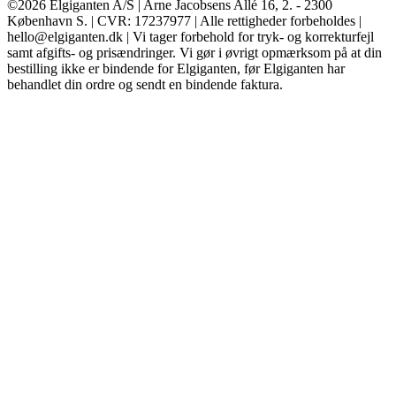
©2026 Elgiganten A/S | Arne Jacobsens Allé 16, 2. - 2300
København S. | CVR: 17237977 | Alle rettigheder forbeholdes |
hello@elgiganten.dk | Vi tager forbehold for tryk- og korrekturfejl
samt afgifts- og prisændringer. Vi gør i øvrigt opmærksom på at din
bestilling ikke er bindende for Elgiganten, før Elgiganten har
behandlet din ordre og sendt en bindende faktura.