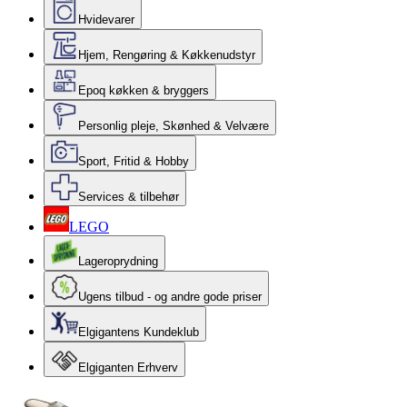
Hvidevarer
Hjem, Rengøring & Køkkenudstyr
Epoq køkken & bryggers
Personlig pleje, Skønhed & Velvære
Sport, Fritid & Hobby
Services & tilbehør
LEGO
Lageroprydning
Ugens tilbud - og andre gode priser
Elgigantens Kundeklub
Elgiganten Erhverv