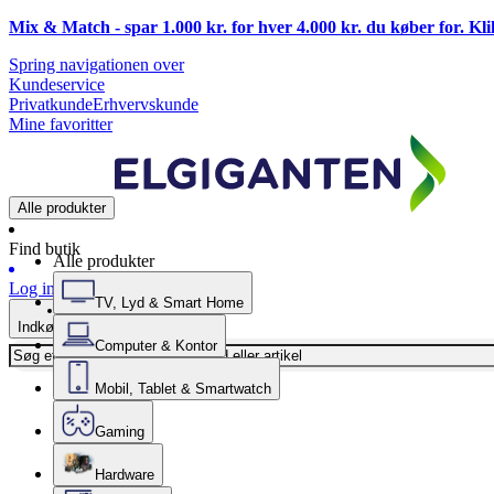
Mix & Match - spar 1.000 kr. for hver 4.000 kr. du køber for. Kl
Spring navigationen over
Kundeservice
Privatkunde
Erhvervskunde
Mine favoritter
Alle produkter
Find butik
Alle produkter
Log ind
TV, Lyd & Smart Home
Indkøbskurv
Computer & Kontor
Mobil, Tablet & Smartwatch
Gaming
Hardware