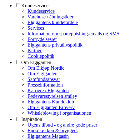
Kundeservice
Kundeservice
Varehuse / åbningstider
Elgigantens kundefordele
Services
Information om spam/phishing-emails og SMS
Fortrydelsesret
Elgigantens privatlivspolitik
Partner
Cookiepolitik
Om Elgiganten
Om Elkjøp Nordic
Om Elgiganten
Samfundsansvar
Presseinformation
Karriere i Elgiganten
Fødevarestyrelsen smiley
Elgigantens Kundeklub
Om Elgiganten Erhverv
Whistleblowing i organisationen
Inspiration
Ugens tilbud - og andre gode priser
Epoq køkken & bryggers
Elgigantens Magasin