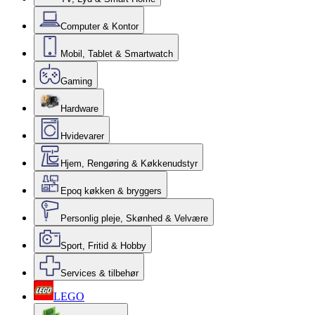
Computer & Kontor
Mobil, Tablet & Smartwatch
Gaming
Hardware
Hvidevarer
Hjem, Rengøring & Køkkenudstyr
Epoq køkken & bryggers
Personlig pleje, Skønhed & Velvære
Sport, Fritid & Hobby
Services & tilbehør
LEGO