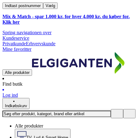
Indtast postnummer
Vælg
Mix & Match - spar 1.000 kr. for hver 4.000 kr. du køber for.
Klik
her
Spring navigationen over
Kundeservice
Privatkunde
Erhvervskunde
Mine favoritter
Alle produkter
Find butik
Log ind
Indkøbskurv
Alle produkter
TV, Lyd & Smart Home