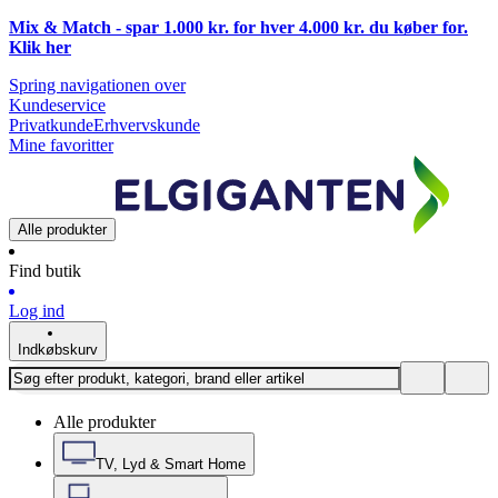
Mix & Match - spar 1.000 kr. for hver 4.000 kr. du køber for.
Klik
her
Spring navigationen over
Kundeservice
Privatkunde
Erhvervskunde
Mine favoritter
Alle produkter
Find butik
Log ind
Indkøbskurv
Alle produkter
TV, Lyd & Smart Home