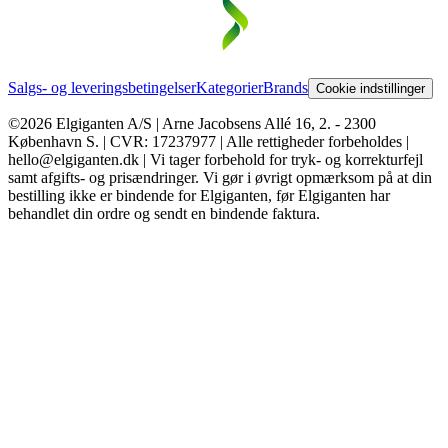
Salgs- og leveringsbetingelser
Kategorier
Brands
Cookie indstillinger
©2026 Elgiganten A/S | Arne Jacobsens Allé 16, 2. - 2300
København S. | CVR: 17237977 | Alle rettigheder forbeholdes |
hello@elgiganten.dk | Vi tager forbehold for tryk- og korrekturfejl
samt afgifts- og prisændringer. Vi gør i øvrigt opmærksom på at din
bestilling ikke er bindende for Elgiganten, før Elgiganten har
behandlet din ordre og sendt en bindende faktura.