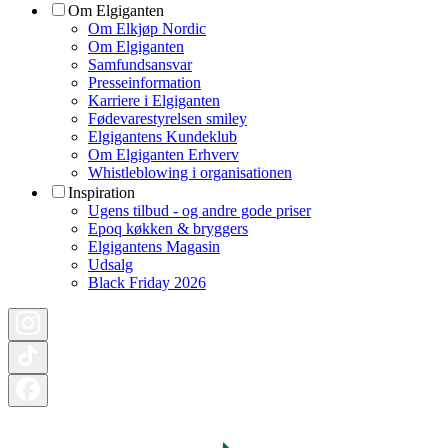
Om Elgiganten
Om Elkjøp Nordic
Om Elgiganten
Samfundsansvar
Presseinformation
Karriere i Elgiganten
Fødevarestyrelsen smiley
Elgigantens Kundeklub
Om Elgiganten Erhverv
Whistleblowing i organisationen
Inspiration
Ugens tilbud - og andre gode priser
Epoq køkken & bryggers
Elgigantens Magasin
Udsalg
Black Friday 2026