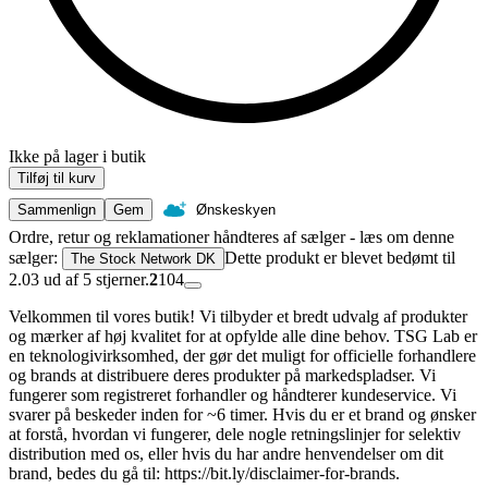
Ikke på lager i butik
Tilføj til kurv
Sammenlign
Gem
Ønskeskyen
Ordre, retur og reklamationer håndteres af sælger - læs om denne
sælger:
Dette produkt er blevet bedømt til
The Stock Network DK
2.03 ud af 5 stjerner.
2
104
Velkommen til vores butik! Vi tilbyder et bredt udvalg af produkter
og mærker af høj kvalitet for at opfylde alle dine behov. TSG Lab er
en teknologivirksomhed, der gør det muligt for officielle forhandlere
og brands at distribuere deres produkter på markedspladser. Vi
fungerer som registreret forhandler og håndterer kundeservice. Vi
svarer på beskeder inden for ~6 timer. Hvis du er et brand og ønsker
at forstå, hvordan vi fungerer, dele nogle retningslinjer for selektiv
distribution med os, eller hvis du har andre henvendelser om dit
brand, bedes du gå til: https://bit.ly/disclaimer-for-brands.