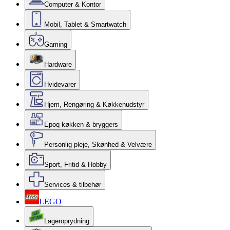
Computer & Kontor
Mobil, Tablet & Smartwatch
Gaming
Hardware
Hvidevarer
Hjem, Rengøring & Køkkenudstyr
Epoq køkken & bryggers
Personlig pleje, Skønhed & Velvære
Sport, Fritid & Hobby
Services & tilbehør
LEGO
Lageroprydning