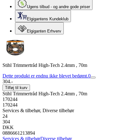
Ugens tilbud - og andre gode priser
Elgigantens Kundeklub
Elgiganten Erhverv
Stihl Trimmertråd High-Tech 2.4mm , 70m
Dette produkt er endnu ikke blevet bedømt.
0
304.-
Tilføj til kurv
Stihl Trimmertråd High-Tech 2.4mm , 70m
170244
170244
Services & tilbehør, Diverse tilbehør
24
304
DKK
0886661213894
Services & tilbehør
Diverse tilbehør