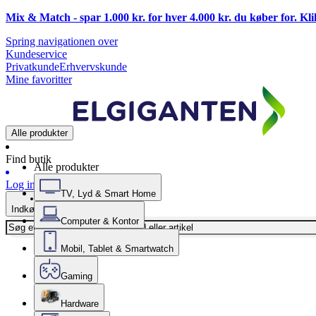
Mix & Match - spar 1.000 kr. for hver 4.000 kr. du køber for. Kl
Spring navigationen over
Kundeservice
Privatkunde
Erhvervskunde
Mine favoritter
Alle produkter
Find butik
Alle produkter
Log ind
TV, Lyd & Smart Home
Indkøbskurv
Computer & Kontor
Mobil, Tablet & Smartwatch
Gaming
Hardware