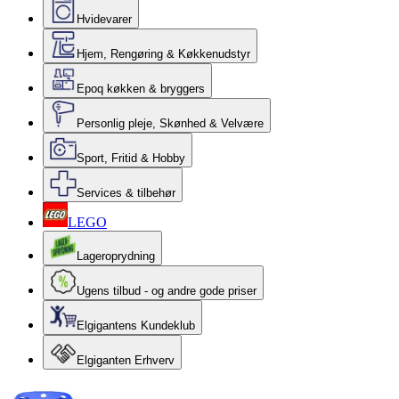
Hvidevarer
Hjem, Rengøring & Køkkenudstyr
Epoq køkken & bryggers
Personlig pleje, Skønhed & Velvære
Sport, Fritid & Hobby
Services & tilbehør
LEGO
Lageroprydning
Ugens tilbud - og andre gode priser
Elgigantens Kundeklub
Elgiganten Erhverv