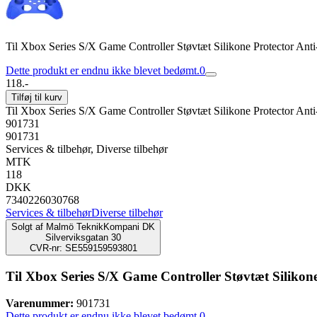
Til Xbox Series S/X Game Controller Støvtæt Silikone Protector Anti-
Dette produkt er endnu ikke blevet bedømt.
0
118.-
Tilføj til kurv
Til Xbox Series S/X Game Controller Støvtæt Silikone Protector Anti-
901731
901731
Services & tilbehør, Diverse tilbehør
MTK
118
DKK
7340226030768
Services & tilbehør
Diverse tilbehør
Solgt af
Malmö TeknikKompani DK
Silverviksgatan 30
CVR-nr: SE559159593801
Til Xbox Series S/X Game Controller Støvtæt Silikone 
Varenummer:
901731
Dette produkt er endnu ikke blevet bedømt.
0