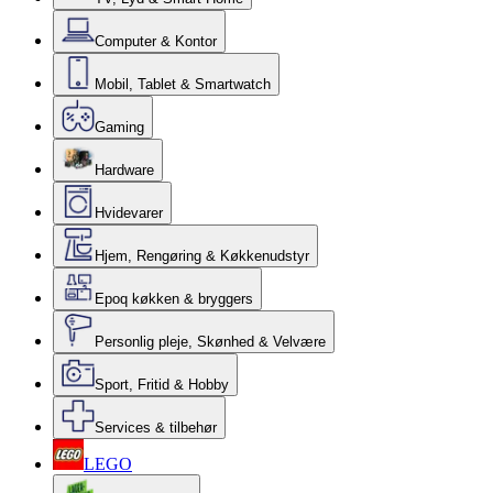
Computer & Kontor
Mobil, Tablet & Smartwatch
Gaming
Hardware
Hvidevarer
Hjem, Rengøring & Køkkenudstyr
Epoq køkken & bryggers
Personlig pleje, Skønhed & Velvære
Sport, Fritid & Hobby
Services & tilbehør
LEGO