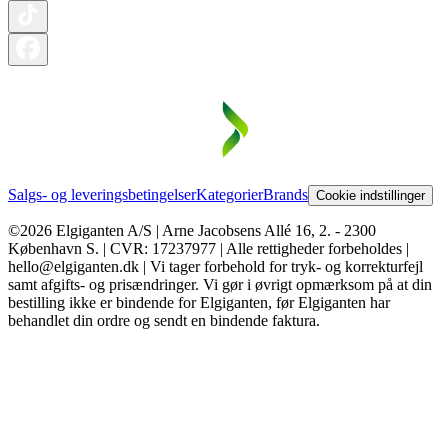
Salgs- og leveringsbetingelser
Kategorier
Brands
Cookie indstillinger
©2026 Elgiganten A/S | Arne Jacobsens Allé 16, 2. - 2300
København S. | CVR: 17237977 | Alle rettigheder forbeholdes |
hello@elgiganten.dk | Vi tager forbehold for tryk- og korrekturfejl
samt afgifts- og prisændringer. Vi gør i øvrigt opmærksom på at din
bestilling ikke er bindende for Elgiganten, før Elgiganten har
behandlet din ordre og sendt en bindende faktura.