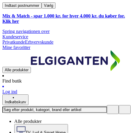
Indtast postnummer
Vælg
Mix & Match - spar 1.000 kr. for hver 4.000 kr. du køber for.
Klik
her
Spring navigationen over
Kundeservice
Privatkunde
Erhvervskunde
Mine favoritter
Alle produkter
Find butik
Log ind
Indkøbskurv
Alle produkter
TV, Lyd & Smart Home