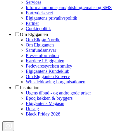
Services
Information om spam/phishing-emails og SMS
Fortrydelsesret
Elgigantens privatlivspolitik
Partner
Cookiepolitik
Om Elgiganten
Om Elkjøp Nordic
Om Elgiganten
Samfundsansvar
Presseinformation
Karriere i Elgiganten
Fødevarestyrelsen smiley
Elgigantens Kundeklub
Om Elgiganten Erhverv
Whistleblowing i organisationen
Inspiration
Ugens tilbud - og andre gode priser
Epoq køkken & bryggers
Elgigantens Magasin
Udsalg
Black Friday 2026