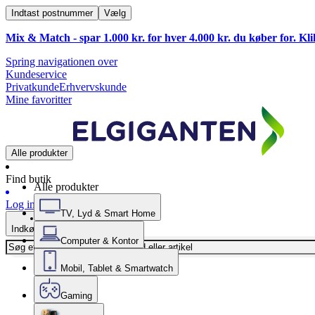
Indtast postnummer
Vælg
Mix & Match - spar 1.000 kr. for hver 4.000 kr. du køber for. Kl
Spring navigationen over
Kundeservice
Privatkunde
Erhvervskunde
Mine favoritter
Alle produkter
Find butik
Alle produkter
Log ind
TV, Lyd & Smart Home
Indkøbskurv
Computer & Kontor
Mobil, Tablet & Smartwatch
Gaming