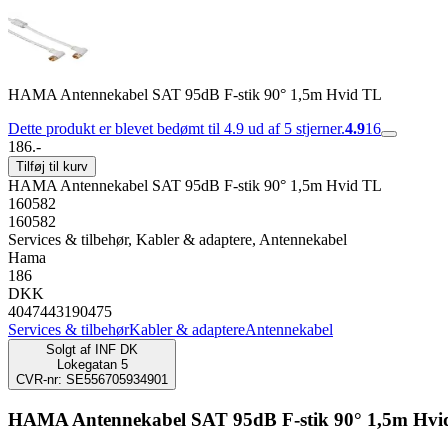
HAMA Antennekabel SAT 95dB F-stik 90° 1,5m Hvid TL
Dette produkt er blevet bedømt til 4.9 ud af 5 stjerner.
4.9
16
186.-
Tilføj til kurv
HAMA Antennekabel SAT 95dB F-stik 90° 1,5m Hvid TL
160582
160582
Services & tilbehør, Kabler & adaptere, Antennekabel
Hama
186
DKK
4047443190475
Services & tilbehør
Kabler & adaptere
Antennekabel
Solgt af
INF DK
Lokegatan 5
CVR-nr: SE556705934901
HAMA Antennekabel SAT 95dB F-stik 90° 1,5m Hvi