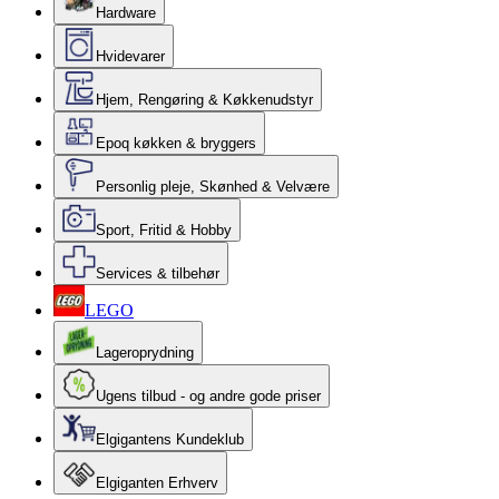
Hardware
Hvidevarer
Hjem, Rengøring & Køkkenudstyr
Epoq køkken & bryggers
Personlig pleje, Skønhed & Velvære
Sport, Fritid & Hobby
Services & tilbehør
LEGO
Lageroprydning
Ugens tilbud - og andre gode priser
Elgigantens Kundeklub
Elgiganten Erhverv