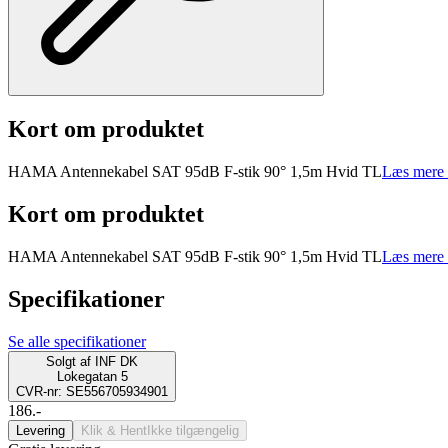
Kort om produktet
HAMA Antennekabel SAT 95dB F-stik 90° 1,5m Hvid TL
Læs mere 
Kort om produktet
HAMA Antennekabel SAT 95dB F-stik 90° 1,5m Hvid TL
Læs mere 
Specifikationer
Se alle specifikationer
Solgt af
INF DK
Lokegatan 5
CVR-nr: SE556705934901
186.-
Levering
Klik & Hent
Ikke tilgængelig