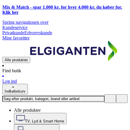
Mix & Match - spar 1.000 kr. for hver 4.000 kr. du køber for.
Klik
her
Spring navigationen over
Kundeservice
Privatkunde
Erhvervskunde
Mine favoritter
Alle produkter
Find butik
Log ind
Indkøbskurv
Alle produkter
TV, Lyd & Smart Home