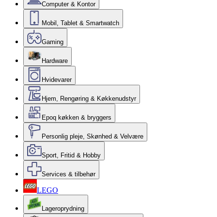
Computer & Kontor
Mobil, Tablet & Smartwatch
Gaming
Hardware
Hvidevarer
Hjem, Rengøring & Køkkenudstyr
Epoq køkken & bryggers
Personlig pleje, Skønhed & Velvære
Sport, Fritid & Hobby
Services & tilbehør
LEGO
Lageroprydning