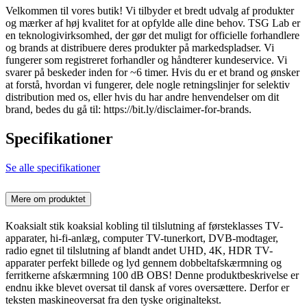
Velkommen til vores butik! Vi tilbyder et bredt udvalg af produkter
og mærker af høj kvalitet for at opfylde alle dine behov. TSG Lab er
en teknologivirksomhed, der gør det muligt for officielle forhandlere
og brands at distribuere deres produkter på markedspladser. Vi
fungerer som registreret forhandler og håndterer kundeservice. Vi
svarer på beskeder inden for ~6 timer. Hvis du er et brand og ønsker
at forstå, hvordan vi fungerer, dele nogle retningslinjer for selektiv
distribution med os, eller hvis du har andre henvendelser om dit
brand, bedes du gå til: https://bit.ly/disclaimer-for-brands.
Specifikationer
Se alle specifikationer
Mere om produktet
Koaksialt stik koaksial kobling til tilslutning af førsteklasses TV-
apparater, hi-fi-anlæg, computer TV-tunerkort, DVB-modtager,
radio egnet til tilslutning af blandt andet UHD, 4K, HDR TV-
apparater perfekt billede og lyd gennem dobbeltafskærmning og
ferritkerne afskærmning 100 dB OBS! Denne produktbeskrivelse er
endnu ikke blevet oversat til dansk af vores oversættere. Derfor er
teksten maskineoversat fra den tyske originaltekst.