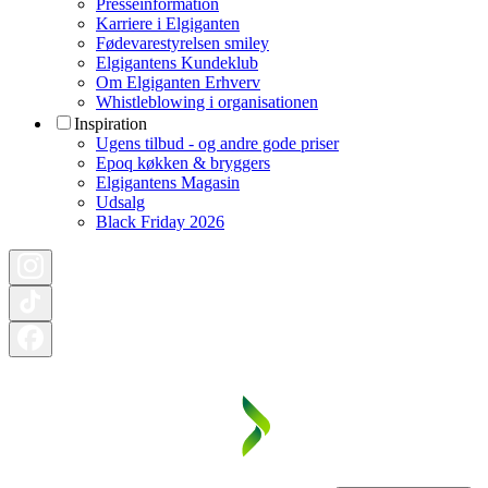
Presseinformation
Karriere i Elgiganten
Fødevarestyrelsen smiley
Elgigantens Kundeklub
Om Elgiganten Erhverv
Whistleblowing i organisationen
Inspiration
Ugens tilbud - og andre gode priser
Epoq køkken & bryggers
Elgigantens Magasin
Udsalg
Black Friday 2026