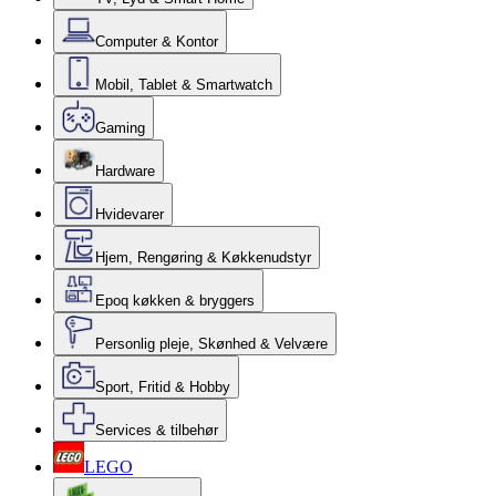
Computer & Kontor
Mobil, Tablet & Smartwatch
Gaming
Hardware
Hvidevarer
Hjem, Rengøring & Køkkenudstyr
Epoq køkken & bryggers
Personlig pleje, Skønhed & Velvære
Sport, Fritid & Hobby
Services & tilbehør
LEGO