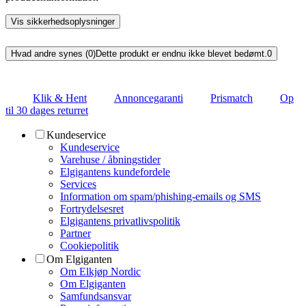
Vis sikkerhedsoplysninger
Hvad andre synes (0)
Dette produkt er endnu ikke blevet bedømt.
0
Klik & Hent
Annoncegaranti
Prismatch
Op
til 30 dages returret
Kundeservice
Kundeservice
Varehuse / åbningstider
Elgigantens kundefordele
Services
Information om spam/phishing-emails og SMS
Fortrydelsesret
Elgigantens privatlivspolitik
Partner
Cookiepolitik
Om Elgiganten
Om Elkjøp Nordic
Om Elgiganten
Samfundsansvar