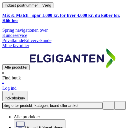
Indtast postnummer
Vælg
Mix & Match - spar 1.000 kr. for hver 4.000 kr. du køber for.
Klik
her
Spring navigationen over
Kundeservice
Privatkunde
Erhvervskunde
Mine favoritter
Alle produkter
Find butik
Log ind
Indkøbskurv
Alle produkter
TV, Lyd & Smart Home