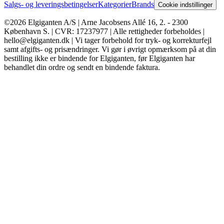
Salgs- og leveringsbetingelser
Kategorier
Brands
Cookie indstillinger
©2026 Elgiganten A/S | Arne Jacobsens Allé 16, 2. - 2300
København S. | CVR: 17237977 | Alle rettigheder forbeholdes |
hello@elgiganten.dk | Vi tager forbehold for tryk- og korrekturfejl
samt afgifts- og prisændringer. Vi gør i øvrigt opmærksom på at din
bestilling ikke er bindende for Elgiganten, før Elgiganten har
behandlet din ordre og sendt en bindende faktura.