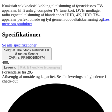
Koaksialt stik koaksial kobling til tilslutning af førsteklasses TV-
apparater, hi-fi-anlæg, computer TV-tunerkort, DVB-modtager,
radio egnet til tilslutning af blandt andet UHD, 4K, HDR TV-
apparater perfekt billede og lyd gennem dobbeltafskærmning og
Læs
mere om produktet
Specifikationer
Se alle specifikationer
Solgt af
The Stock Network DK
8 rue du Sentier
CVR-nr: FR86901950774
400.-
Levering
Klik & Hent
Ikke tilgængelig
Forsendelse fra 29,-
Afhængig af område og kapacitet. Se alle leveringsmulighederne i
check-out