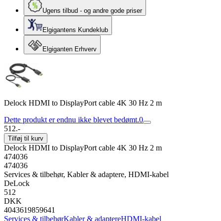
Ugens tilbud - og andre gode priser
Elgigantens Kundeklub
Elgiganten Erhverv
Delock HDMI to DisplayPort cable 4K 30 Hz 2 m
Dette produkt er endnu ikke blevet bedømt.
0
512.-
Tilføj til kurv
Delock HDMI to DisplayPort cable 4K 30 Hz 2 m
474036
474036
Services & tilbehør, Kabler & adaptere, HDMI-kabel
DeLock
512
DKK
4043619859641
Services & tilbehør
Kabler & adaptere
HDMI-kabel