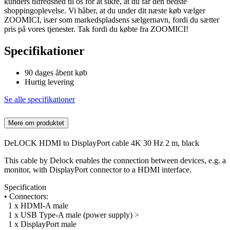
kunders tilfredshed til os for at sikre, at du får den bedste
shoppingoplevelse. Vi håber, at du under dit næste køb vælger
ZOOMICI, især som markedspladsens sælgernavn, fordi du sætter
pris på vores tjenester. Tak fordi du købte fra ZOOMICI!
Specifikationer
90 dages åbent køb
Hurtig levering
Se alle specifikationer
Mere om produktet
DeLOCK HDMI to DisplayPort cable 4K 30 Hz 2 m, black
This cable by Delock enables the connection between devices, e.g. a
monitor, with DisplayPort connector to a HDMI interface.
Specification
• Connectors:
1 x HDMI-A male
1 x USB Type-A male (power supply) >
1 x DisplayPort male