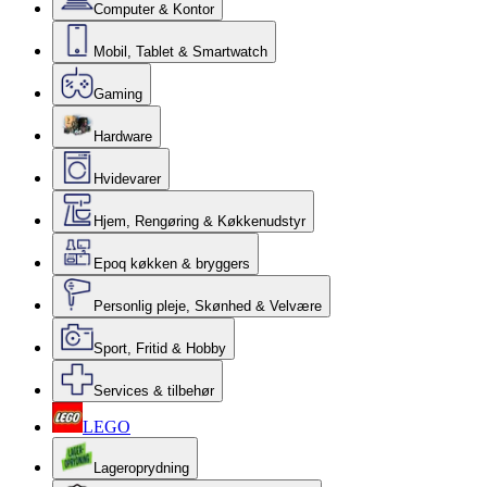
Computer & Kontor
Mobil, Tablet & Smartwatch
Gaming
Hardware
Hvidevarer
Hjem, Rengøring & Køkkenudstyr
Epoq køkken & bryggers
Personlig pleje, Skønhed & Velvære
Sport, Fritid & Hobby
Services & tilbehør
LEGO
Lageroprydning