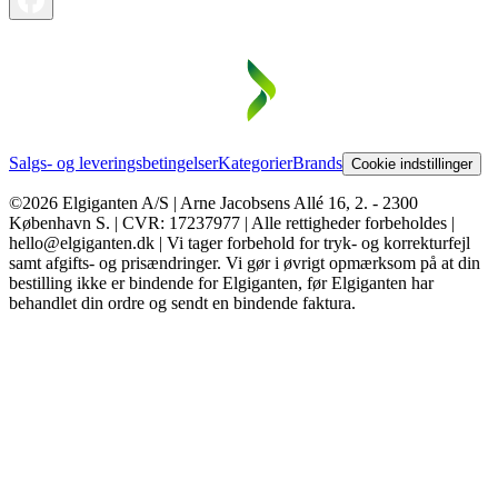
Salgs- og leveringsbetingelser
Kategorier
Brands
Cookie indstillinger
©2026 Elgiganten A/S | Arne Jacobsens Allé 16, 2. - 2300
København S. | CVR: 17237977 | Alle rettigheder forbeholdes |
hello@elgiganten.dk | Vi tager forbehold for tryk- og korrekturfejl
samt afgifts- og prisændringer. Vi gør i øvrigt opmærksom på at din
bestilling ikke er bindende for Elgiganten, før Elgiganten har
behandlet din ordre og sendt en bindende faktura.