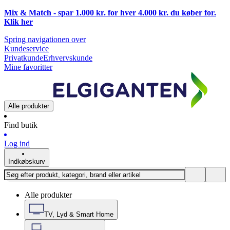
Mix & Match - spar 1.000 kr. for hver 4.000 kr. du køber for.
Klik
her
Spring navigationen over
Kundeservice
Privatkunde
Erhvervskunde
Mine favoritter
Alle produkter
Find butik
Log ind
Indkøbskurv
Alle produkter
TV, Lyd & Smart Home