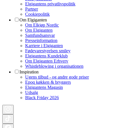
Elgigantens privatlivspolitik
Partner
Cookiepolitik
Om Elgiganten
Om Elkjøp Nordic
Om Elgiganten
Samfundsansvar
Presseinformation
Karriere i Elgiganten
Fødevarestyrelsen smiley
Elgigantens Kundeklub
Om Elgiganten Erhverv
Whistleblowing i organisationen
Inspiration
Ugens tilbud - og andre gode priser
Epoq køkken & bryggers
Elgigantens Magasin
Udsalg
Black Friday 2026