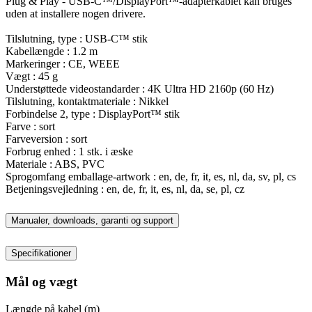
Plug & Play - USB-C™/DisplayPort™-adapterkablet kan bruges
uden at installere nogen drivere.
Tilslutning, type : USB-C™ stik
Kabellængde : 1.2 m
Markeringer : CE, WEEE
Vægt : 45 g
Understøttede videostandarder : 4K Ultra HD 2160p (60 Hz)
Tilslutning, kontaktmateriale : Nikkel
Forbindelse 2, type : DisplayPort™ stik
Farve : sort
Farveversion : sort
Forbrug enhed : 1 stk. i æske
Materiale : ABS, PVC
Sprogomfang emballage-artwork : en, de, fr, it, es, nl, da, sv, pl, cs
Betjeningsvejledning : en, de, fr, it, es, nl, da, se, pl, cz
Manualer, downloads, garanti og support
Specifikationer
Mål og vægt
Længde på kabel (m)