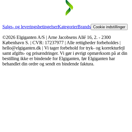
Salgs- og leveringsbetingelser
Kategorier
Brands
Cookie indstillinger
©2026 Elgiganten A/S | Arne Jacobsens Allé 16, 2. - 2300
København S. | CVR: 17237977 | Alle rettigheder forbeholdes |
hello@elgiganten.dk | Vi tager forbehold for tryk- og korrekturfejl
samt afgifts- og prisændringer. Vi gør i øvrigt opmærksom på at din
bestilling ikke er bindende for Elgiganten, før Elgiganten har
behandlet din ordre og sendt en bindende faktura.