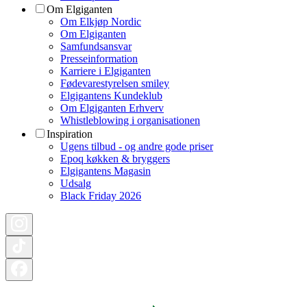
Om Elgiganten
Om Elkjøp Nordic
Om Elgiganten
Samfundsansvar
Presseinformation
Karriere i Elgiganten
Fødevarestyrelsen smiley
Elgigantens Kundeklub
Om Elgiganten Erhverv
Whistleblowing i organisationen
Inspiration
Ugens tilbud - og andre gode priser
Epoq køkken & bryggers
Elgigantens Magasin
Udsalg
Black Friday 2026