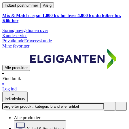
Indtast postnummer
Vælg
Mix & Match - spar 1.000 kr. for hver 4.000 kr. du køber for.
Klik
her
Spring navigationen over
Kundeservice
Privatkunde
Erhvervskunde
Mine favoritter
Alle produkter
Find butik
Log ind
Indkøbskurv
Alle produkter
TV, Lyd & Smart Home