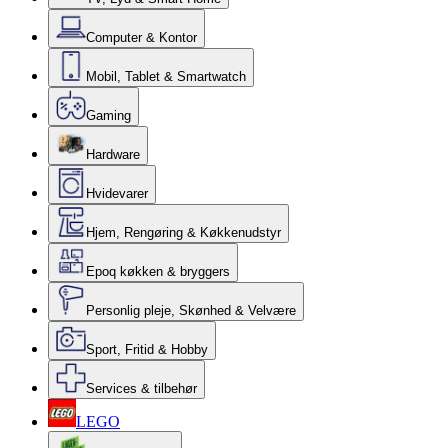
Computer & Kontor
Mobil, Tablet & Smartwatch
Gaming
Hardware
Hvidevarer
Hjem, Rengøring & Køkkenudstyr
Epoq køkken & bryggers
Personlig pleje, Skønhed & Velvære
Sport, Fritid & Hobby
Services & tilbehør
LEGO