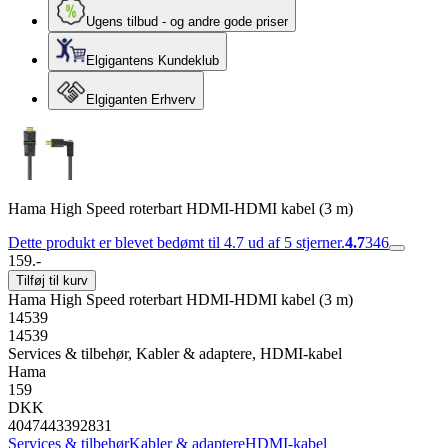
Ugens tilbud - og andre gode priser
Elgigantens Kundeklub
Elgiganten Erhverv
Hama High Speed roterbart HDMI-HDMI kabel (3 m)
Dette produkt er blevet bedømt til 4.7 ud af 5 stjerner.
4.7
346
159.-
Tilføj til kurv
Hama High Speed roterbart HDMI-HDMI kabel (3 m)
14539
14539
Services & tilbehør, Kabler & adaptere, HDMI-kabel
Hama
159
DKK
4047443392831
Services & tilbehør
Kabler & adaptere
HDMI-kabel