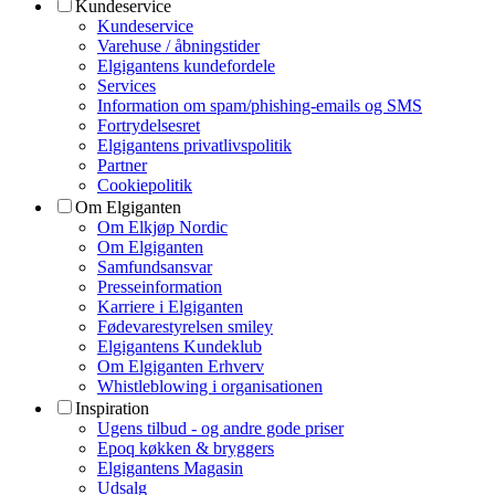
Kundeservice
Kundeservice
Varehuse / åbningstider
Elgigantens kundefordele
Services
Information om spam/phishing-emails og SMS
Fortrydelsesret
Elgigantens privatlivspolitik
Partner
Cookiepolitik
Om Elgiganten
Om Elkjøp Nordic
Om Elgiganten
Samfundsansvar
Presseinformation
Karriere i Elgiganten
Fødevarestyrelsen smiley
Elgigantens Kundeklub
Om Elgiganten Erhverv
Whistleblowing i organisationen
Inspiration
Ugens tilbud - og andre gode priser
Epoq køkken & bryggers
Elgigantens Magasin
Udsalg