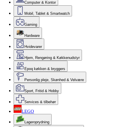
Computer & Kontor
Mobil, Tablet & Smartwatch
Gaming
Hardware
Hvidevarer
Hjem, Rengøring & Køkkenudstyr
Epoq køkken & bryggers
Personlig pleje, Skønhed & Velvære
Sport, Fritid & Hobby
Services & tilbehør
LEGO
Lageroprydning