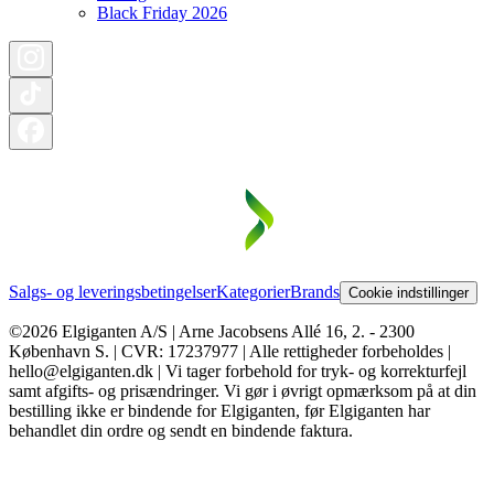
Black Friday 2026
Salgs- og leveringsbetingelser
Kategorier
Brands
Cookie indstillinger
©2026 Elgiganten A/S | Arne Jacobsens Allé 16, 2. - 2300
København S. | CVR: 17237977 | Alle rettigheder forbeholdes |
hello@elgiganten.dk | Vi tager forbehold for tryk- og korrekturfejl
samt afgifts- og prisændringer. Vi gør i øvrigt opmærksom på at din
bestilling ikke er bindende for Elgiganten, før Elgiganten har
behandlet din ordre og sendt en bindende faktura.