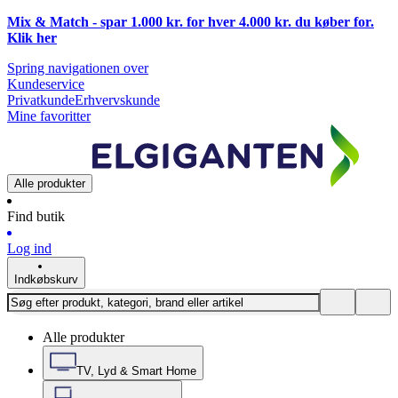
Mix & Match - spar 1.000 kr. for hver 4.000 kr. du køber for.
Klik
her
Spring navigationen over
Kundeservice
Privatkunde
Erhvervskunde
Mine favoritter
Alle produkter
Find butik
Log ind
Indkøbskurv
Alle produkter
TV, Lyd & Smart Home