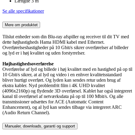
Længde 3 m
Se alle specifikationer
Mere om produktet
Tilslut enheder som din Blu-ray afspiller og receiver til dit TV med
dette højhastigheds Hama HDMI kabel med Ethernet.
Overførelseshastigheder på 10 Gbit/s sikrer overførelser af billeder
og lyd er i høj kvalitet og uden forstyrrelser.
Højhastighedsoverførelse
Overførelse af lyd og billede i høj kvalitet med en hastighed på op til
10 Gbit/s sikrer, at al lyd og video i en enhver kvalitetsstandard
bliver hurtigt overført. Og lyden kan sendes retur uden brug af
ekstra kabler. Nyd problemfrit film i 4K UHD kvalitet
(4096x2160p) og flydende 3D overførsel. Kablet har også integreret
kanal til overførsel af netværksdata på op til 100 Mbit/s. Og alle
transmissioner udsættes for ACE (Automatic Content
Enhancement), og al lyd kan sendes tilbage via integreret ARC
(Audio Return Channel).
Manualer, downloads, garanti og support