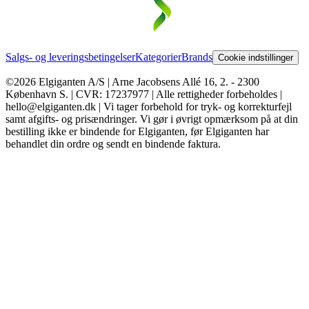
Salgs- og leveringsbetingelser
Kategorier
Brands
Cookie indstillinger
©2026 Elgiganten A/S | Arne Jacobsens Allé 16, 2. - 2300
København S. | CVR: 17237977 | Alle rettigheder forbeholdes |
hello@elgiganten.dk | Vi tager forbehold for tryk- og korrekturfejl
samt afgifts- og prisændringer. Vi gør i øvrigt opmærksom på at din
bestilling ikke er bindende for Elgiganten, før Elgiganten har
behandlet din ordre og sendt en bindende faktura.