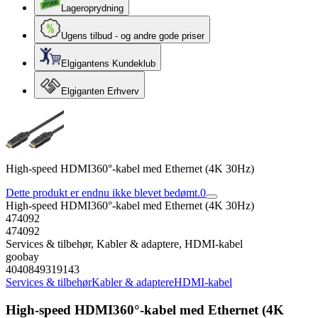
Lageroprydning
Ugens tilbud - og andre gode priser
Elgigantens Kundeklub
Elgiganten Erhverv
High-speed HDMI360°-kabel med Ethernet (4K 30Hz)
Dette produkt er endnu ikke blevet bedømt.
0
High-speed HDMI360°-kabel med Ethernet (4K 30Hz)
474092
474092
Services & tilbehør, Kabler & adaptere, HDMI-kabel
goobay
4040849319143
Services & tilbehør
Kabler & adaptere
HDMI-kabel
High-speed HDMI360°-kabel med Ethernet (4K