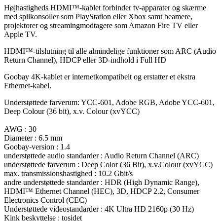
Højhastigheds HDMI™-kablet forbinder tv-apparater og skærme
med spilkonsoller som PlayStation eller Xbox samt beamere,
projektorer og streamingmodtagere som Amazon Fire TV eller
Apple TV.
HDMI™-tilslutning til alle almindelige funktioner som ARC (Audio
Return Channel), HDCP eller 3D-indhold i Full HD
Goobay 4K-kablet er internetkompatibelt og erstatter et ekstra
Ethernet-kabel.
Understøttede farverum: YCC-601, Adobe RGB, Adobe YCC-601,
Deep Colour (36 bit), x.v. Colour (xvYCC)
AWG : 30
Diameter : 6.5 mm
Goobay-version : 1.4
understøttede audio standarder : Audio Return Channel (ARC)
understøttede farverum : Deep Color (36 Bit), x.v.Colour (xvYCC)
max. transmissionshastighed : 10.2 Gbit/s
andre understøttede standarder : HDR (High Dynamic Range),
HDMI™ Ethernet Channel (HEC), 3D, HDCP 2.2, Consumer
Electronics Control (CEC)
Understøttede videostandarder : 4K Ultra HD 2160p (30 Hz)
Kink beskyttelse : tosidet