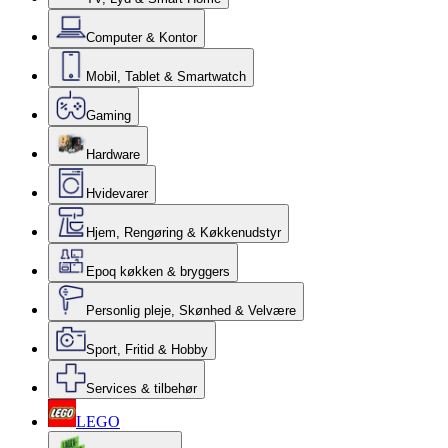
Computer & Kontor
Mobil, Tablet & Smartwatch
Gaming
Hardware
Hvidevarer
Hjem, Rengøring & Køkkenudstyr
Epoq køkken & bryggers
Personlig pleje, Skønhed & Velvære
Sport, Fritid & Hobby
Services & tilbehør
LEGO