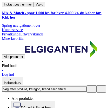
Indtast postnummer
Vælg
Mix & Match - spar 1.000 kr. for hver 4.000 kr. du køber for.
Klik
her
Spring navigationen over
Kundeservice
Privatkunde
Erhvervskunde
Mine favoritter
Alle produkter
Find butik
Log ind
Indkøbskurv
Alle produkter
TV, Lyd & Smart Home