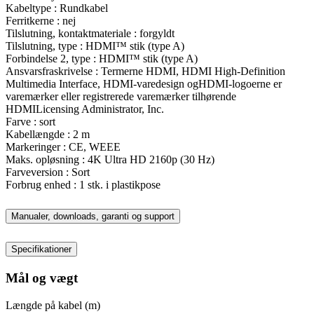
Kabeltype : Rundkabel
Ferritkerne : nej
Tilslutning, kontaktmateriale : forgyldt
Tilslutning, type : HDMI™ stik (type A)
Forbindelse 2, type : HDMI™ stik (type A)
Ansvarsfraskrivelse : Termerne HDMI, HDMI High-Definition
Multimedia Interface, HDMI-varedesign ogHDMI-logoerne er
varemærker eller registrerede varemærker tilhørende
HDMILicensing Administrator, Inc.
Farve : sort
Kabellængde : 2 m
Markeringer : CE, WEEE
Maks. opløsning : 4K Ultra HD 2160p (30 Hz)
Farveversion : Sort
Forbrug enhed : 1 stk. i plastikpose
Manualer, downloads, garanti og support
Specifikationer
Mål og vægt
Længde på kabel (m)