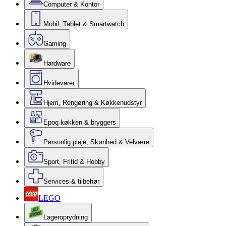
Computer & Kontor
Mobil, Tablet & Smartwatch
Gaming
Hardware
Hvidevarer
Hjem, Rengøring & Køkkenudstyr
Epoq køkken & bryggers
Personlig pleje, Skønhed & Velvære
Sport, Fritid & Hobby
Services & tilbehør
LEGO
Lageroprydning