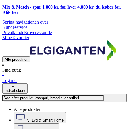
Mix & Match - spar 1.000 kr. for hver 4.000 kr. du køber for.
Klik
her
Spring navigationen over
Kundeservice
Privatkunde
Erhvervskunde
Mine favoritter
Alle produkter
Find butik
Log ind
Indkøbskurv
Alle produkter
TV, Lyd & Smart Home