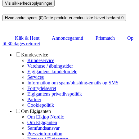
Vis sikkerhedsoplysninger
Hvad andre synes (0)
Dette produkt er endnu ikke blevet bedømt.
0
Klik & Hent
Annoncegaranti
Prismatch
Op
til 30 dages returret
Kundeservice
Kundeservice
Varehuse / åbningstider
Elgigantens kundefordele
Services
Information om spam/phishing-emails og SMS
Fortrydelsesret
Elgigantens privatlivspolitik
Partner
Cookiepolitik
Om Elgiganten
Om Elkjøp Nordic
Om Elgiganten
Samfundsansvar
Presseinformation