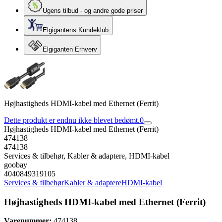
Ugens tilbud - og andre gode priser
Elgigantens Kundeklub
Elgiganten Erhverv
Højhastigheds HDMI-kabel med Ethernet (Ferrit)
Dette produkt er endnu ikke blevet bedømt.
0
Højhastigheds HDMI-kabel med Ethernet (Ferrit)
474138
474138
Services & tilbehør, Kabler & adaptere, HDMI-kabel
goobay
4040849319105
Services & tilbehør
Kabler & adaptere
HDMI-kabel
Højhastigheds HDMI-kabel med Ethernet (Ferrit)
Varenummer:
474138