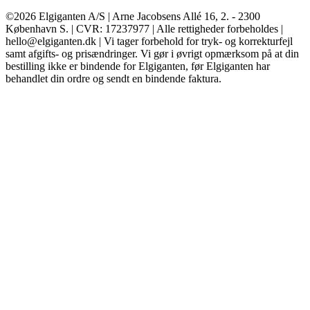
©2026 Elgiganten A/S | Arne Jacobsens Allé 16, 2. - 2300
København S. | CVR: 17237977 | Alle rettigheder forbeholdes |
hello@elgiganten.dk | Vi tager forbehold for tryk- og korrekturfejl
samt afgifts- og prisændringer. Vi gør i øvrigt opmærksom på at din
bestilling ikke er bindende for Elgiganten, før Elgiganten har
behandlet din ordre og sendt en bindende faktura.