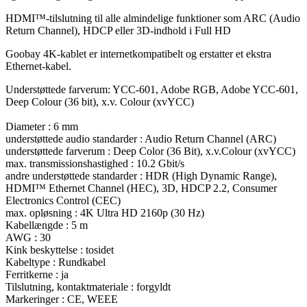
HDMI™-tilslutning til alle almindelige funktioner som ARC (Audio
Return Channel), HDCP eller 3D-indhold i Full HD
Goobay 4K-kablet er internetkompatibelt og erstatter et ekstra
Ethernet-kabel.
Understøttede farverum: YCC-601, Adobe RGB, Adobe YCC-601,
Deep Colour (36 bit), x.v. Colour (xvYCC)
Diameter : 6 mm
understøttede audio standarder : Audio Return Channel (ARC)
understøttede farverum : Deep Color (36 Bit), x.v.Colour (xvYCC)
max. transmissionshastighed : 10.2 Gbit/s
andre understøttede standarder : HDR (High Dynamic Range),
HDMI™ Ethernet Channel (HEC), 3D, HDCP 2.2, Consumer
Electronics Control (CEC)
max. opløsning : 4K Ultra HD 2160p (30 Hz)
Kabellængde : 5 m
AWG : 30
Kink beskyttelse : tosidet
Kabeltype : Rundkabel
Ferritkerne : ja
Tilslutning, kontaktmateriale : forgyldt
Markeringer : CE, WEEE