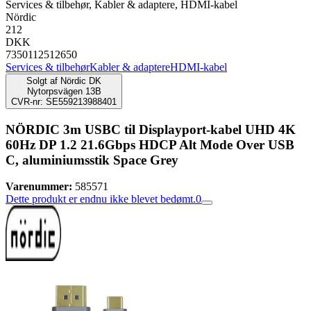
Services & tilbehør, Kabler & adaptere, HDMI-kabel
Nördic
212
DKK
7350112512650
Services & tilbehør
Kabler & adaptere
HDMI-kabel
Solgt af
Nördic DK
Nytorpsvägen 13B
CVR-nr: SE559213988401
NÖRDIC 3m USBC til Displayport-kabel UHD 4K
60Hz DP 1.2 21.6Gbps HDCP Alt Mode Over USB
C, aluminiumsstik Space Grey
Varenummer:
585571
Dette produkt er endnu ikke blevet bedømt.
0