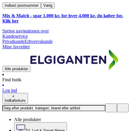
Indtast postnummer
Vælg
Mix & Match - spar 1.000 kr. for hver 4.000 kr. du køber for.
Klik
her
Spring navigationen over
Kundeservice
Privatkunde
Erhvervskunde
Mine favoritter
Alle produkter
Find butik
Log ind
Indkøbskurv
Alle produkter
TV, Lyd & Smart Home