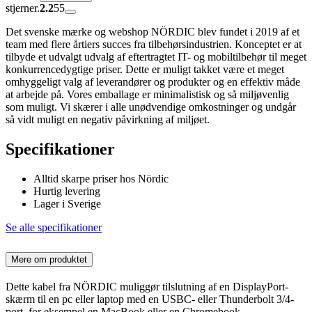
stjerner.
2.2
55
Det svenske mærke og webshop NÖRDIC blev fundet i 2019 af et
team med flere årtiers succes fra tilbehørsindustrien. Konceptet er at
tilbyde et udvalgt udvalg af eftertragtet IT- og mobiltilbehør til meget
konkurrencedygtige priser. Dette er muligt takket være et meget
omhyggeligt valg af leverandører og produkter og en effektiv måde
at arbejde på. Vores emballage er minimalistisk og så miljøvenlig
som muligt. Vi skærer i alle unødvendige omkostninger og undgår
så vidt muligt en negativ påvirkning af miljøet.
Specifikationer
Alltid skarpe priser hos Nördic
Hurtig levering
Lager i Sverige
Se alle specifikationer
Mere om produktet
Dette kabel fra NÖRDIC muliggør tilslutning af en DisplayPort-
skærm til en pc eller laptop med en USBC- eller Thunderbolt 3/4-
port, for eksempel en MacBook eller en Chromebook.