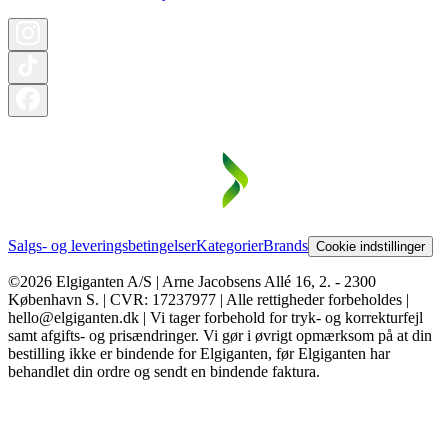
Salgs- og leveringsbetingelser
Kategorier
Brands
Cookie indstillinger
©2026 Elgiganten A/S | Arne Jacobsens Allé 16, 2. - 2300
København S. | CVR: 17237977 | Alle rettigheder forbeholdes |
hello@elgiganten.dk | Vi tager forbehold for tryk- og korrekturfejl
samt afgifts- og prisændringer. Vi gør i øvrigt opmærksom på at din
bestilling ikke er bindende for Elgiganten, før Elgiganten har
behandlet din ordre og sendt en bindende faktura.