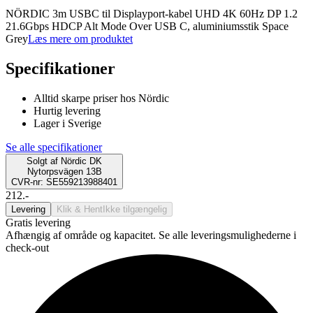
NÖRDIC 3m USBC til Displayport-kabel UHD 4K 60Hz DP 1.2
21.6Gbps HDCP Alt Mode Over USB C, aluminiumsstik Space
Grey
Læs mere om produktet
Specifikationer
Alltid skarpe priser hos Nördic
Hurtig levering
Lager i Sverige
Se alle specifikationer
Solgt af
Nördic DK
Nytorpsvägen 13B
CVR-nr: SE559213988401
212.-
Levering
Klik & Hent
Ikke tilgængelig
Gratis levering
Afhængig af område og kapacitet. Se alle leveringsmulighederne i
check-out