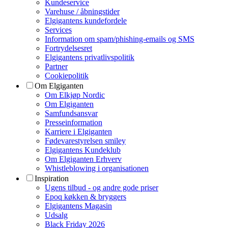
Kundeservice
Varehuse / åbningstider
Elgigantens kundefordele
Services
Information om spam/phishing-emails og SMS
Fortrydelsesret
Elgigantens privatlivspolitik
Partner
Cookiepolitik
Om Elgiganten
Om Elkjøp Nordic
Om Elgiganten
Samfundsansvar
Presseinformation
Karriere i Elgiganten
Fødevarestyrelsen smiley
Elgigantens Kundeklub
Om Elgiganten Erhverv
Whistleblowing i organisationen
Inspiration
Ugens tilbud - og andre gode priser
Epoq køkken & bryggers
Elgigantens Magasin
Udsalg
Black Friday 2026