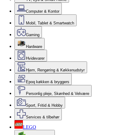
Computer & Kontor
Mobil, Tablet & Smartwatch
Gaming
Hardware
Hvidevarer
Hjem, Rengøring & Køkkenudstyr
Epoq køkken & bryggers
Personlig pleje, Skønhed & Velvære
Sport, Fritid & Hobby
Services & tilbehør
LEGO