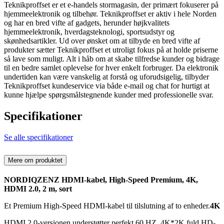
Teknikproffset er et e-handels stormagasin, der primært fokuserer på
hjemmeelektronik og tilbehør. Teknikproffset er aktiv i hele Norden
og har en bred vifte af gadgets, herunder højkvalitets
hjemmeelektronik, hverdagsteknologi, sportsudstyr og
skønhedsartikler. Ud over ønsket om at tilbyde en bred vifte af
produkter sætter Teknikproffset et utroligt fokus på at holde priserne
så lave som muligt. Alt i håb om at skabe tilfredse kunder og bidrage
til en bedre samlet oplevelse for hver enkelt forbruger. Da elektronik
undertiden kan være vanskelig at forstå og uforudsigelig, tilbyder
Teknikproffset kundeservice via både e-mail og chat for hurtigt at
kunne hjælpe spørgsmålstegnende kunder med professionelle svar.
Specifikationer
Se alle specifikationer
Mere om produktet
NORDIQZENZ HDMI-kabel, High-Speed Premium, 4K,
HDMI 2.0, 2 m, sort
Et Premium High-Speed HDMI-kabel til tilslutning af to enheder.
4K
HDMI 2.0-versionen understøtter perfekt 60 HZ, 4K*2K fuld HD-