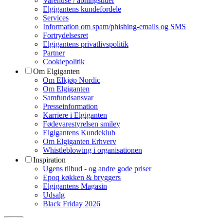
Varehuse / åbningstider
Elgigantens kundefordele
Services
Information om spam/phishing-emails og SMS
Fortrydelsesret
Elgigantens privatlivspolitik
Partner
Cookiepolitik
Om Elgiganten
Om Elkjøp Nordic
Om Elgiganten
Samfundsansvar
Presseinformation
Karriere i Elgiganten
Fødevarestyrelsen smiley
Elgigantens Kundeklub
Om Elgiganten Erhverv
Whistleblowing i organisationen
Inspiration
Ugens tilbud - og andre gode priser
Epoq køkken & bryggers
Elgigantens Magasin
Udsalg
Black Friday 2026