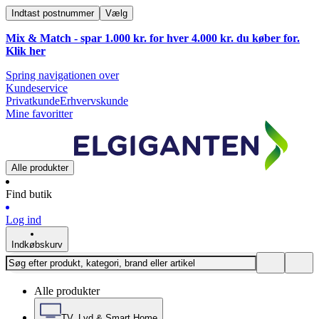
Indtast postnummer
Vælg
Mix & Match - spar 1.000 kr. for hver 4.000 kr. du køber for.
Klik
her
Spring navigationen over
Kundeservice
Privatkunde
Erhvervskunde
Mine favoritter
Alle produkter
Find butik
Log ind
Indkøbskurv
Alle produkter
TV, Lyd & Smart Home