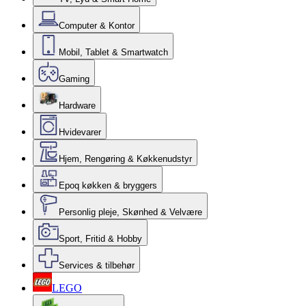
Computer & Kontor
Mobil, Tablet & Smartwatch
Gaming
Hardware
Hvidevarer
Hjem, Rengøring & Køkkenudstyr
Epoq køkken & bryggers
Personlig pleje, Skønhed & Velvære
Sport, Fritid & Hobby
Services & tilbehør
LEGO