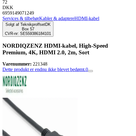
72
DKK
6959149071249
Services & tilbehør
Kabler & adaptere
HDMI-kabel
Solgt af
TeknikproffsetDK
Box 57
CVR-nr: SE559386184101
NORDIQZENZ HDMI-kabel, High-Speed
Premium, 4K, HDMI 2.0, 2m, Sort
Varenummer:
221348
Dette produkt er endnu ikke blevet bedømt.
0