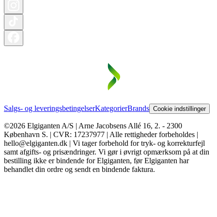
Salgs- og leveringsbetingelser
Kategorier
Brands
Cookie indstillinger
©2026 Elgiganten A/S | Arne Jacobsens Allé 16, 2. - 2300
København S. | CVR: 17237977 | Alle rettigheder forbeholdes |
hello@elgiganten.dk | Vi tager forbehold for tryk- og korrekturfejl
samt afgifts- og prisændringer. Vi gør i øvrigt opmærksom på at din
bestilling ikke er bindende for Elgiganten, før Elgiganten har
behandlet din ordre og sendt en bindende faktura.