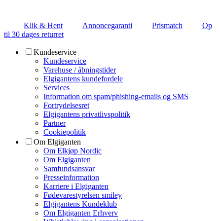
Klik & Hent
Annoncegaranti
Prismatch
Op
til 30 dages returret
Kundeservice
Kundeservice
Varehuse / åbningstider
Elgigantens kundefordele
Services
Information om spam/phishing-emails og SMS
Fortrydelsesret
Elgigantens privatlivspolitik
Partner
Cookiepolitik
Om Elgiganten
Om Elkjøp Nordic
Om Elgiganten
Samfundsansvar
Presseinformation
Karriere i Elgiganten
Fødevarestyrelsen smiley
Elgigantens Kundeklub
Om Elgiganten Erhverv