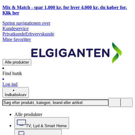
Mix & Match - spar 1.000 kr. for hver 4.000 kr. du køber for.
Klik
her
Spring navigationen over
Kundeservice
Privatkunde
Erhvervskunde
Mine favoritter
Alle produkter
Find butik
Log ind
Indkøbskurv
Alle produkter
TV, Lyd & Smart Home