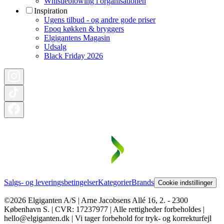
Whistleblowing i organisationen
Inspiration
Ugens tilbud - og andre gode priser
Epoq køkken & bryggers
Elgigantens Magasin
Udsalg
Black Friday 2026
Salgs- og leveringsbetingelser
Kategorier
Brands
Cookie indstillinger
©2026 Elgiganten A/S | Arne Jacobsens Allé 16, 2. - 2300
København S. | CVR: 17237977 | Alle rettigheder forbeholdes |
hello@elgiganten.dk | Vi tager forbehold for tryk- og korrekturfejl