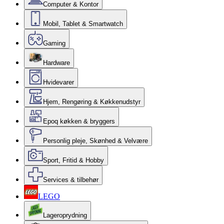
Computer & Kontor
Mobil, Tablet & Smartwatch
Gaming
Hardware
Hvidevarer
Hjem, Rengøring & Køkkenudstyr
Epoq køkken & bryggers
Personlig pleje, Skønhed & Velvære
Sport, Fritid & Hobby
Services & tilbehør
LEGO
Lageroprydning