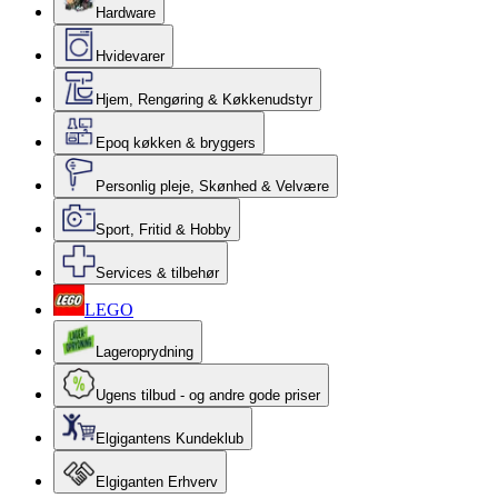
Hardware
Hvidevarer
Hjem, Rengøring & Køkkenudstyr
Epoq køkken & bryggers
Personlig pleje, Skønhed & Velvære
Sport, Fritid & Hobby
Services & tilbehør
LEGO
Lageroprydning
Ugens tilbud - og andre gode priser
Elgigantens Kundeklub
Elgiganten Erhverv