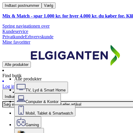
Indtast postnummer
Vælg
Mix & Match - spar 1.000 kr. for hver 4.000 kr. du køber for. Kl
Spring navigationen over
Kundeservice
Privatkunde
Erhvervskunde
Mine favoritter
Alle produkter
Find butik
Alle produkter
Log ind
TV, Lyd & Smart Home
Indkøbskurv
Computer & Kontor
Mobil, Tablet & Smartwatch
Gaming