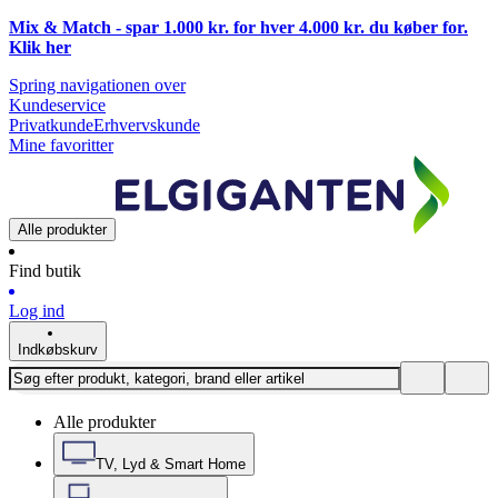
Mix & Match - spar 1.000 kr. for hver 4.000 kr. du køber for.
Klik
her
Spring navigationen over
Kundeservice
Privatkunde
Erhvervskunde
Mine favoritter
Alle produkter
Find butik
Log ind
Indkøbskurv
Alle produkter
TV, Lyd & Smart Home