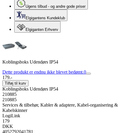
Ugens tilbud - og andre gode priser
Elgigantens Kundeklub
Elgiganten Erhverv
Koblingsboks Udendørs IP54
Dette produkt er endnu ikke blevet bedømt.
0
179.-
Tilføj til kurv
Koblingsboks Udendørs IP54
210885
210885
Services & tilbehør, Kabler & adaptere, Kabel-organisering &
Kabelskinner
LogiLink
179
DKK
4052792041781