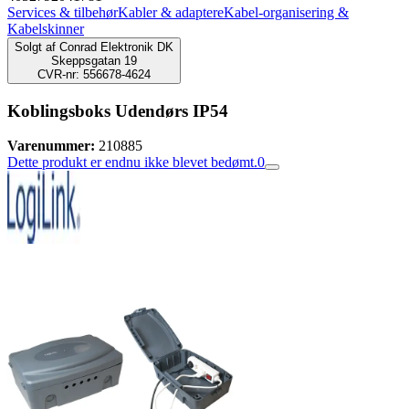
Services & tilbehør
Kabler & adaptere
Kabel-organisering &
Kabelskinner
Solgt af
Conrad Elektronik DK
Skeppsgatan 19
CVR-nr: 556678-4624
Koblingsboks Udendørs IP54
Varenummer:
210885
Dette produkt er endnu ikke blevet bedømt.
0