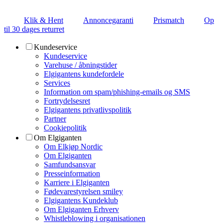
Klik & Hent
Annoncegaranti
Prismatch
Op
til 30 dages returret
Kundeservice
Kundeservice
Varehuse / åbningstider
Elgigantens kundefordele
Services
Information om spam/phishing-emails og SMS
Fortrydelsesret
Elgigantens privatlivspolitik
Partner
Cookiepolitik
Om Elgiganten
Om Elkjøp Nordic
Om Elgiganten
Samfundsansvar
Presseinformation
Karriere i Elgiganten
Fødevarestyrelsen smiley
Elgigantens Kundeklub
Om Elgiganten Erhverv
Whistleblowing i organisationen