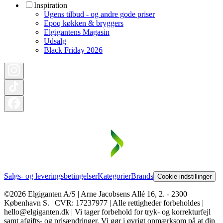
Inspiration
Ugens tilbud - og andre gode priser
Epoq køkken & bryggers
Elgigantens Magasin
Udsalg
Black Friday 2026
Salgs- og leveringsbetingelser
Kategorier
Brands
Cookie indstillinger
©2026 Elgiganten A/S | Arne Jacobsens Allé 16, 2. - 2300
København S. | CVR: 17237977 | Alle rettigheder forbeholdes |
hello@elgiganten.dk | Vi tager forbehold for tryk- og korrekturfejl
samt afgifts- og prisændringer. Vi gør i øvrigt opmærksom på at din