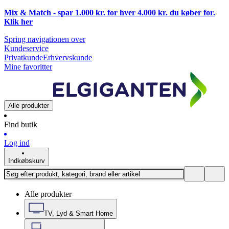
Mix & Match - spar 1.000 kr. for hver 4.000 kr. du køber for.
Klik
her
Spring navigationen over
Kundeservice
Privatkunde
Erhvervskunde
Mine favoritter
Alle produkter
Find butik
Log ind
Indkøbskurv
Alle produkter
TV, Lyd & Smart Home