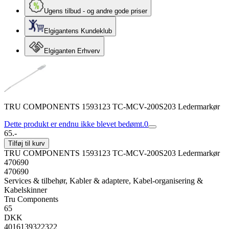
Ugens tilbud - og andre gode priser
Elgigantens Kundeklub
Elgiganten Erhverv
TRU COMPONENTS 1593123 TC-MCV-200S203 Ledermarkør
Dette produkt er endnu ikke blevet bedømt.
0
65.-
Tilføj til kurv
TRU COMPONENTS 1593123 TC-MCV-200S203 Ledermarkør
470690
470690
Services & tilbehør, Kabler & adaptere, Kabel-organisering &
Kabelskinner
Tru Components
65
DKK
4016139322322