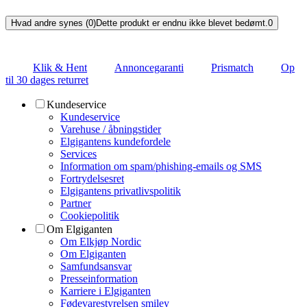
Hvad andre synes (0)
Dette produkt er endnu ikke blevet bedømt.
0
Klik & Hent
Annoncegaranti
Prismatch
Op
til 30 dages returret
Kundeservice
Kundeservice
Varehuse / åbningstider
Elgigantens kundefordele
Services
Information om spam/phishing-emails og SMS
Fortrydelsesret
Elgigantens privatlivspolitik
Partner
Cookiepolitik
Om Elgiganten
Om Elkjøp Nordic
Om Elgiganten
Samfundsansvar
Presseinformation
Karriere i Elgiganten
Fødevarestyrelsen smiley