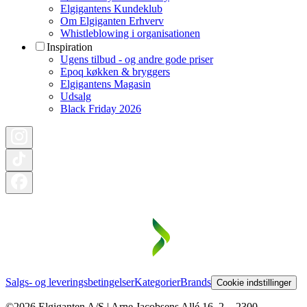
Elgigantens Kundeklub
Om Elgiganten Erhverv
Whistleblowing i organisationen
Inspiration
Ugens tilbud - og andre gode priser
Epoq køkken & bryggers
Elgigantens Magasin
Udsalg
Black Friday 2026
Salgs- og leveringsbetingelser
Kategorier
Brands
Cookie indstillinger
©2026 Elgiganten A/S | Arne Jacobsens Allé 16, 2. - 2300