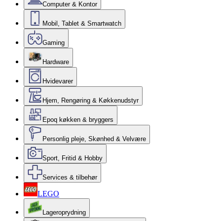
Computer & Kontor
Mobil, Tablet & Smartwatch
Gaming
Hardware
Hvidevarer
Hjem, Rengøring & Køkkenudstyr
Epoq køkken & bryggers
Personlig pleje, Skønhed & Velvære
Sport, Fritid & Hobby
Services & tilbehør
LEGO
Lageroprydning