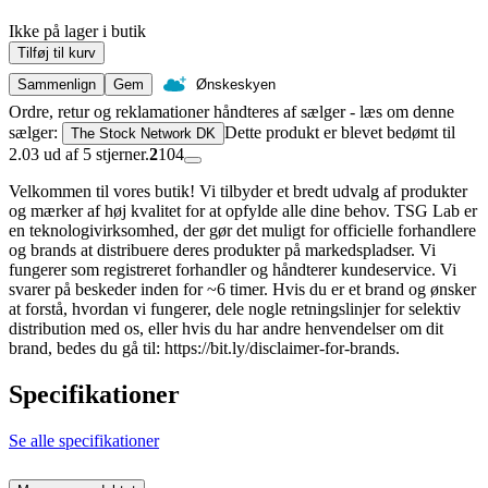
Ikke på lager i butik
Tilføj til kurv
Sammenlign
Gem
Ønskeskyen
Ordre, retur og reklamationer håndteres af sælger - læs om denne
sælger:
Dette produkt er blevet bedømt til
The Stock Network DK
2.03 ud af 5 stjerner.
2
104
Velkommen til vores butik! Vi tilbyder et bredt udvalg af produkter
og mærker af høj kvalitet for at opfylde alle dine behov. TSG Lab er
en teknologivirksomhed, der gør det muligt for officielle forhandlere
og brands at distribuere deres produkter på markedspladser. Vi
fungerer som registreret forhandler og håndterer kundeservice. Vi
svarer på beskeder inden for ~6 timer. Hvis du er et brand og ønsker
at forstå, hvordan vi fungerer, dele nogle retningslinjer for selektiv
distribution med os, eller hvis du har andre henvendelser om dit
brand, bedes du gå til: https://bit.ly/disclaimer-for-brands.
Specifikationer
Se alle specifikationer