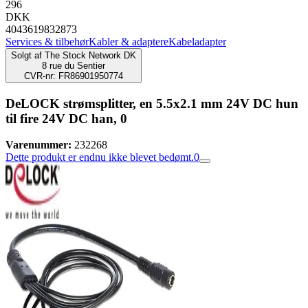
296
DKK
4043619832873
Services & tilbehør
Kabler & adaptere
Kabeladapter
Solgt af
The Stock Network DK
8 rue du Sentier
CVR-nr: FR86901950774
DeLOCK strømsplitter, en 5.5x2.1 mm 24V DC hun
til fire 24V DC han, 0
Varenummer:
232268
Dette produkt er endnu ikke blevet bedømt.
0