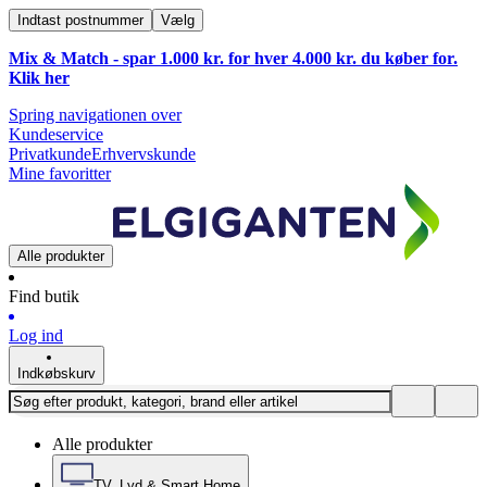
Indtast postnummer
Vælg
Mix & Match - spar 1.000 kr. for hver 4.000 kr. du køber for.
Klik
her
Spring navigationen over
Kundeservice
Privatkunde
Erhvervskunde
Mine favoritter
Alle produkter
Find butik
Log ind
Indkøbskurv
Alle produkter
TV, Lyd & Smart Home