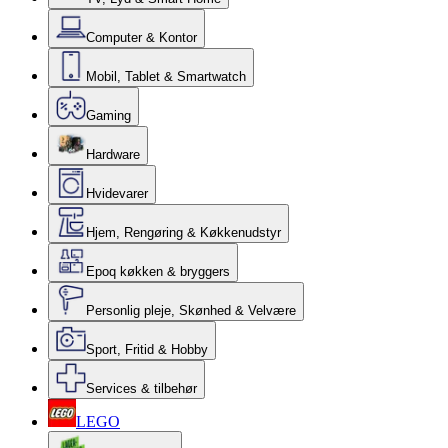
Computer & Kontor
Mobil, Tablet & Smartwatch
Gaming
Hardware
Hvidevarer
Hjem, Rengøring & Køkkenudstyr
Epoq køkken & bryggers
Personlig pleje, Skønhed & Velvære
Sport, Fritid & Hobby
Services & tilbehør
LEGO