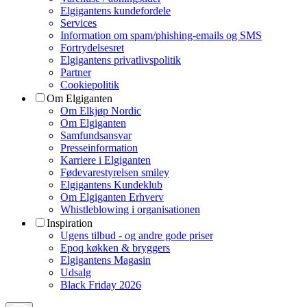
Elgigantens kundefordele
Services
Information om spam/phishing-emails og SMS
Fortrydelsesret
Elgigantens privatlivspolitik
Partner
Cookiepolitik
Om Elgiganten
Om Elkjøp Nordic
Om Elgiganten
Samfundsansvar
Presseinformation
Karriere i Elgiganten
Fødevarestyrelsen smiley
Elgigantens Kundeklub
Om Elgiganten Erhverv
Whistleblowing i organisationen
Inspiration
Ugens tilbud - og andre gode priser
Epoq køkken & bryggers
Elgigantens Magasin
Udsalg
Black Friday 2026