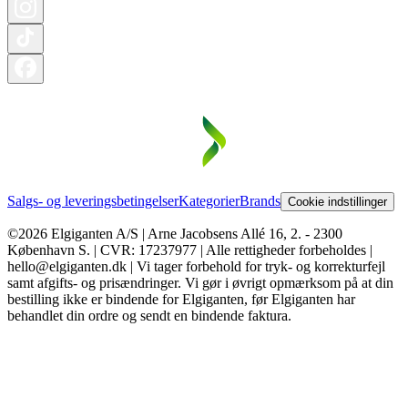
Salgs- og leveringsbetingelser
Kategorier
Brands
Cookie indstillinger
©2026 Elgiganten A/S | Arne Jacobsens Allé 16, 2. - 2300
København S. | CVR: 17237977 | Alle rettigheder forbeholdes |
hello@elgiganten.dk | Vi tager forbehold for tryk- og korrekturfejl
samt afgifts- og prisændringer. Vi gør i øvrigt opmærksom på at din
bestilling ikke er bindende for Elgiganten, før Elgiganten har
behandlet din ordre og sendt en bindende faktura.