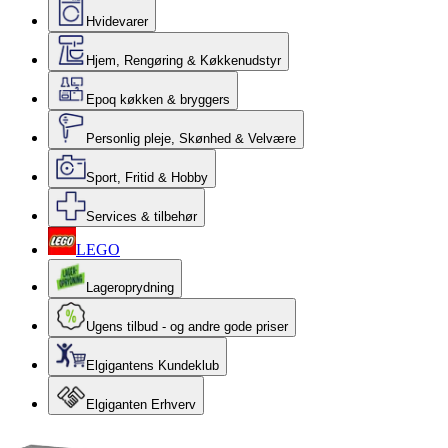
Hvidevarer
Hjem, Rengøring & Køkkenudstyr
Epoq køkken & bryggers
Personlig pleje, Skønhed & Velvære
Sport, Fritid & Hobby
Services & tilbehør
LEGO
Lageroprydning
Ugens tilbud - og andre gode priser
Elgigantens Kundeklub
Elgiganten Erhverv