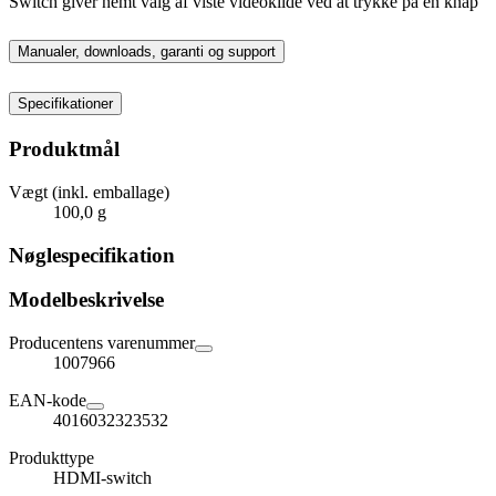
Switch giver nemt valg af viste videokilde ved at trykke på en knap
Manualer, downloads, garanti og support
Specifikationer
Produktmål
Vægt (inkl. emballage)
100,0 g
Nøglespecifikation
Modelbeskrivelse
Producentens varenummer
1007966
EAN-kode
4016032323532
Produkttype
HDMI-switch