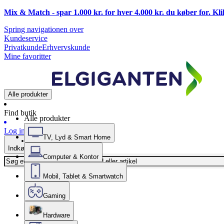
Mix & Match - spar 1.000 kr. for hver 4.000 kr. du køber for. Kl
Spring navigationen over
Kundeservice
Privatkunde
Erhvervskunde
Mine favoritter
Alle produkter
Find butik
Alle produkter
Log ind
TV, Lyd & Smart Home
Indkøbskurv
Computer & Kontor
Mobil, Tablet & Smartwatch
Gaming
Hardware