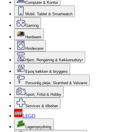
Computer & Kontor
Mobil, Tablet & Smartwatch
Gaming
Hardware
Hvidevarer
Hjem, Rengøring & Køkkenudstyr
Epoq køkken & bryggers
Personlig pleje, Skønhed & Velvære
Sport, Fritid & Hobby
Services & tilbehør
LEGO
Lageroprydning