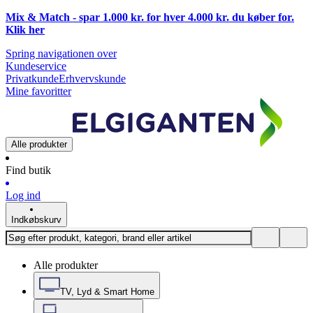
Mix & Match - spar 1.000 kr. for hver 4.000 kr. du køber for.
Klik
her
Spring navigationen over
Kundeservice
Privatkunde
Erhvervskunde
Mine favoritter
Alle produkter
Find butik
Log ind
Indkøbskurv
Alle produkter
TV, Lyd & Smart Home