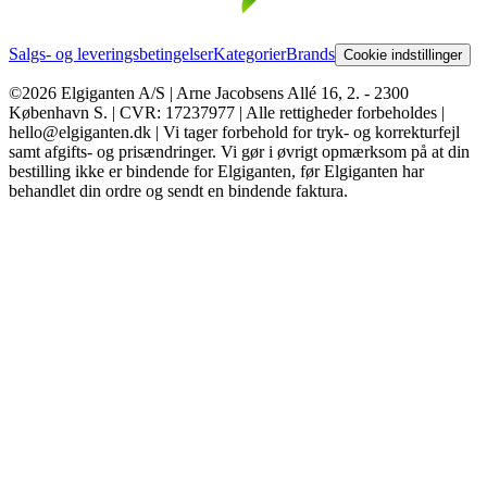
Salgs- og leveringsbetingelser
Kategorier
Brands
Cookie indstillinger
©2026 Elgiganten A/S | Arne Jacobsens Allé 16, 2. - 2300
København S. | CVR: 17237977 | Alle rettigheder forbeholdes |
hello@elgiganten.dk | Vi tager forbehold for tryk- og korrekturfejl
samt afgifts- og prisændringer. Vi gør i øvrigt opmærksom på at din
bestilling ikke er bindende for Elgiganten, før Elgiganten har
behandlet din ordre og sendt en bindende faktura.