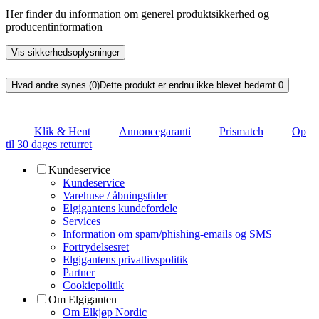
Her finder du information om generel produktsikkerhed og
producentinformation
Vis sikkerhedsoplysninger
Hvad andre synes (0)
Dette produkt er endnu ikke blevet bedømt.
0
Klik & Hent
Annoncegaranti
Prismatch
Op
til 30 dages returret
Kundeservice
Kundeservice
Varehuse / åbningstider
Elgigantens kundefordele
Services
Information om spam/phishing-emails og SMS
Fortrydelsesret
Elgigantens privatlivspolitik
Partner
Cookiepolitik
Om Elgiganten
Om Elkjøp Nordic