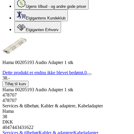
Ugens tilbud - og andre gode priser
Elgigantens Kundeklub
Elgiganten Erhverv
Hama 00205193 Audio Adapter 1 stk
Dette produkt er endnu ikke blevet bedømt.
0
38.-
Tilføj til kurv
Hama 00205193 Audio Adapter 1 stk
478707
478707
Services & tilbehør, Kabler & adaptere, Kabeladapter
Hama
38
DKK
4047443431622
Services & tilbehør
Kabler & adaptere
Kabeladapter