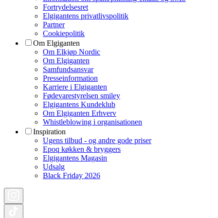
Fortrydelsesret
Elgigantens privatlivspolitik
Partner
Cookiepolitik
Om Elgiganten
Om Elkjøp Nordic
Om Elgiganten
Samfundsansvar
Presseinformation
Karriere i Elgiganten
Fødevarestyrelsen smiley
Elgigantens Kundeklub
Om Elgiganten Erhverv
Whistleblowing i organisationen
Inspiration
Ugens tilbud - og andre gode priser
Epoq køkken & bryggers
Elgigantens Magasin
Udsalg
Black Friday 2026