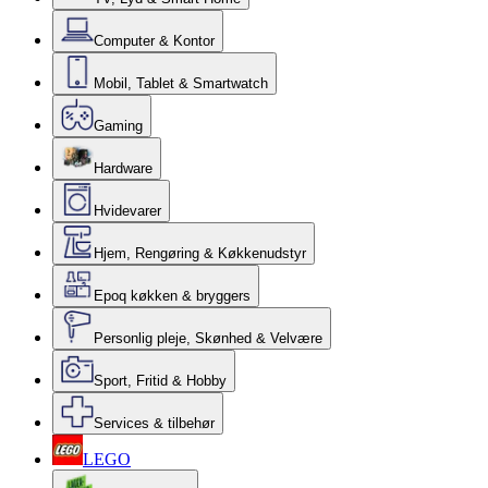
Computer & Kontor
Mobil, Tablet & Smartwatch
Gaming
Hardware
Hvidevarer
Hjem, Rengøring & Køkkenudstyr
Epoq køkken & bryggers
Personlig pleje, Skønhed & Velvære
Sport, Fritid & Hobby
Services & tilbehør
LEGO