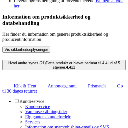
Leverandørens beregning af forventet levetid,
Få mere at vide
her
Information om produktsikkerhed og
databehandling
Her finder du information om generel produktsikkerhed og
producentinformation
Vis sikkerhedsoplysninger
Hvad andre synes (21)
Dette produkt er blevet bedømt til 4.4 ud af 5
stjerner.
4.4
21
Klik & Hent
Annoncegaranti
Prismatch
Op
til 30 dages returret
Kundeservice
Kundeservice
Varehuse / åbningstider
Elgigantens kundefordele
Services
Information om spam/phishing-emails og SMS