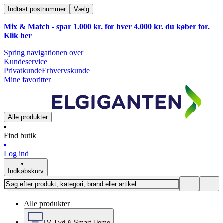
Indtast postnummer
Vælg
Mix & Match - spar 1.000 kr. for hver 4.000 kr. du køber for.
Klik
her
Spring navigationen over
Kundeservice
Privatkunde
Erhvervskunde
Mine favoritter
Alle produkter
Find butik
Log ind
Indkøbskurv
Alle produkter
TV, Lyd & Smart Home