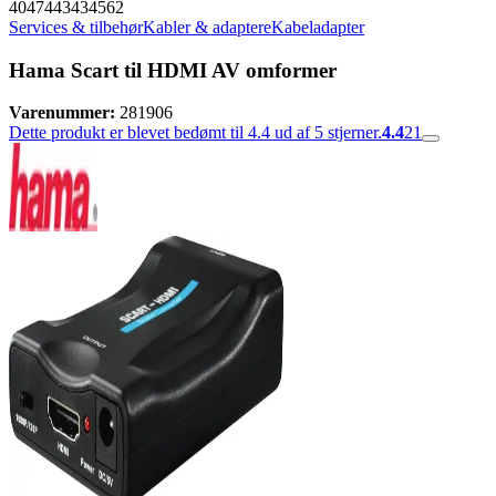
4047443434562
Services & tilbehør
Kabler & adaptere
Kabeladapter
Hama Scart til HDMI AV omformer
Varenummer:
281906
Dette produkt er blevet bedømt til 4.4 ud af 5 stjerner.
4.4
21