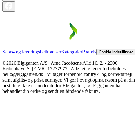
Salgs- og leveringsbetingelser
Kategorier
Brands
Cookie indstillinger
©2026 Elgiganten A/S | Arne Jacobsens Allé 16, 2. - 2300
København S. | CVR: 17237977 | Alle rettigheder forbeholdes |
hello@elgiganten.dk | Vi tager forbehold for tryk- og korrekturfejl
samt afgifts- og prisændringer. Vi gør i øvrigt opmærksom på at din
bestilling ikke er bindende for Elgiganten, før Elgiganten har
behandlet din ordre og sendt en bindende faktura.