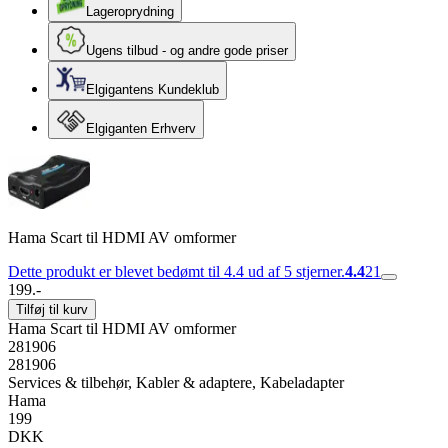
Lageroprydning
Ugens tilbud - og andre gode priser
Elgigantens Kundeklub
Elgiganten Erhverv
Hama Scart til HDMI AV omformer
Dette produkt er blevet bedømt til 4.4 ud af 5 stjerner.
4.4
21
199.-
Tilføj til kurv
Hama Scart til HDMI AV omformer
281906
281906
Services & tilbehør, Kabler & adaptere, Kabeladapter
Hama
199
DKK