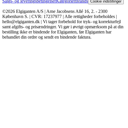
Salgs- og leveringsbetingelser
Kategorier
Brands
Cookie indstillinger
©2026 Elgiganten A/S | Arne Jacobsens Allé 16, 2. - 2300
København S. | CVR: 17237977 | Alle rettigheder forbeholdes |
hello@elgiganten.dk | Vi tager forbehold for tryk- og korrekturfejl
samt afgifts- og prisændringer. Vi gør i øvrigt opmærksom på at din
bestilling ikke er bindende for Elgiganten, før Elgiganten har
behandlet din ordre og sendt en bindende faktura.