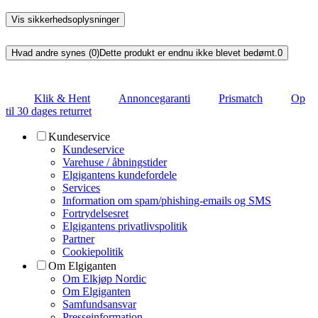
Vis sikkerhedsoplysninger
Hvad andre synes (0)
Dette produkt er endnu ikke blevet bedømt.
0
Klik & Hent
Annoncegaranti
Prismatch
Op
til 30 dages returret
Kundeservice
Kundeservice
Varehuse / åbningstider
Elgigantens kundefordele
Services
Information om spam/phishing-emails og SMS
Fortrydelsesret
Elgigantens privatlivspolitik
Partner
Cookiepolitik
Om Elgiganten
Om Elkjøp Nordic
Om Elgiganten
Samfundsansvar
Presseinformation