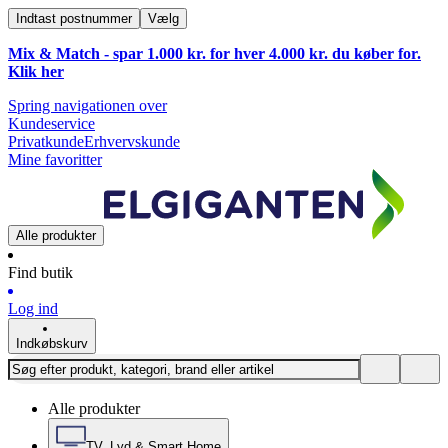
Indtast postnummer
Vælg
Mix & Match - spar 1.000 kr. for hver 4.000 kr. du køber for.
Klik
her
Spring navigationen over
Kundeservice
Privatkunde
Erhvervskunde
Mine favoritter
Alle produkter
Find butik
Log ind
Indkøbskurv
Alle produkter
TV, Lyd & Smart Home