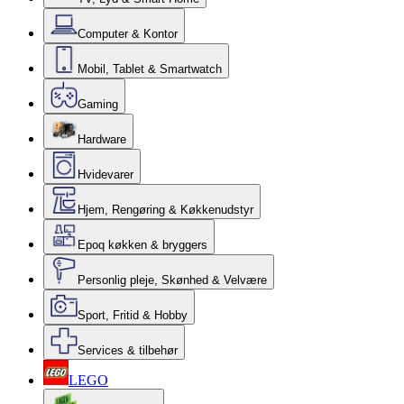
Computer & Kontor
Mobil, Tablet & Smartwatch
Gaming
Hardware
Hvidevarer
Hjem, Rengøring & Køkkenudstyr
Epoq køkken & bryggers
Personlig pleje, Skønhed & Velvære
Sport, Fritid & Hobby
Services & tilbehør
LEGO