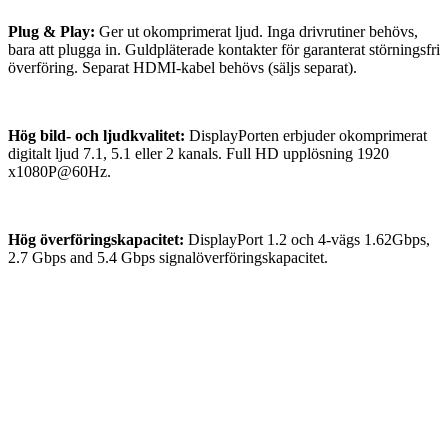
Plug & Play:
Ger ut okomprimerat ljud. Inga drivrutiner behövs,
bara att plugga in. Guldpläterade kontakter för garanterat störningsfri
överföring. Separat HDMI-kabel behövs (säljs separat).
Hög bild- och ljudkvalitet:
DisplayPorten erbjuder okomprimerat
digitalt ljud 7.1, 5.1 eller 2 kanals. Full HD upplösning 1920
x1080P@60Hz.
Hög överföringskapacitet:
DisplayPort 1.2 och 4-vägs 1.62Gbps,
2.7 Gbps and 5.4 Gbps signalöverföringskapacitet.