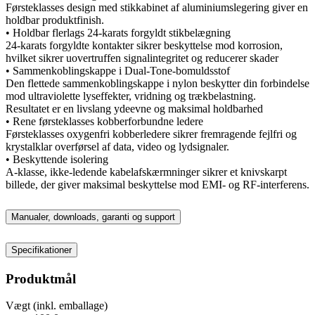
Førsteklasses design med stikkabinet af aluminiumslegering giver en
holdbar produktfinish.
• Holdbar flerlags 24-karats forgyldt stikbelægning
24-karats forgyldte kontakter sikrer beskyttelse mod korrosion,
hvilket sikrer uovertruffen signalintegritet og reducerer skader
• Sammenkoblingskappe i Dual-Tone-bomuldsstof
Den flettede sammenkoblingskappe i nylon beskytter din forbindelse
mod ultraviolette lyseffekter, vridning og trækbelastning.
Resultatet er en livslang ydeevne og maksimal holdbarhed
• Rene førsteklasses kobberforbundne ledere
Førsteklasses oxygenfri kobberledere sikrer fremragende fejlfri og
krystalklar overførsel af data, video og lydsignaler.
• Beskyttende isolering
A-klasse, ikke-ledende kabelafskærmninger sikrer et knivskarpt
billede, der giver maksimal beskyttelse mod EMI- og RF-interferens.
Manualer, downloads, garanti og support
Specifikationer
Produktmål
Vægt (inkl. emballage)