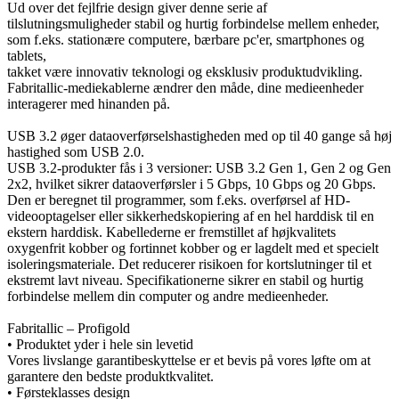
Ud over det fejlfrie design giver denne serie af
tilslutningsmuligheder stabil og hurtig forbindelse mellem enheder,
som f.eks. stationære computere, bærbare pc'er, smartphones og
tablets,
takket være innovativ teknologi og eksklusiv produktudvikling.
Fabritallic-mediekablerne ændrer den måde, dine medieenheder
interagerer med hinanden på.
USB 3.2 øger dataoverførselshastigheden med op til 40 gange så høj
hastighed som USB 2.0.
USB 3.2-produkter fås i 3 versioner: USB 3.2 Gen 1, Gen 2 og Gen
2x2, hvilket sikrer dataoverførsler i 5 Gbps, 10 Gbps og 20 Gbps.
Den er beregnet til programmer, som f.eks. overførsel af HD-
videooptagelser eller sikkerhedskopiering af en hel harddisk til en
ekstern harddisk. Kabellederne er fremstillet af højkvalitets
oxygenfrit kobber og fortinnet kobber og er lagdelt med et specielt
isoleringsmateriale. Det reducerer risikoen for kortslutninger til et
ekstremt lavt niveau. Specifikationerne sikrer en stabil og hurtig
forbindelse mellem din computer og andre medieenheder.
Fabritallic – Profigold
• Produktet yder i hele sin levetid
Vores livslange garantibeskyttelse er et bevis på vores løfte om at
garantere den bedste produktkvalitet.
• Førsteklasses design