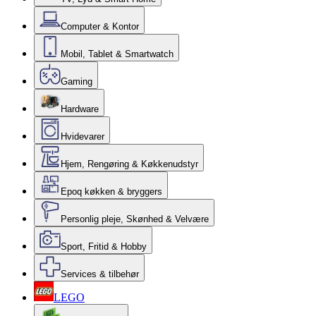
Computer & Kontor
Mobil, Tablet & Smartwatch
Gaming
Hardware
Hvidevarer
Hjem, Rengøring & Køkkenudstyr
Epoq køkken & bryggers
Personlig pleje, Skønhed & Velvære
Sport, Fritid & Hobby
Services & tilbehør
LEGO