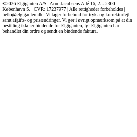
©2026 Elgiganten A/S | Arne Jacobsens Allé 16, 2. - 2300
København S. | CVR: 17237977 | Alle rettigheder forbeholdes |
hello@elgiganten.dk | Vi tager forbehold for tryk- og korrekturfejl
samt afgifts- og prisændringer. Vi gør i øvrigt opmærksom på at din
bestilling ikke er bindende for Elgiganten, før Elgiganten har
behandlet din ordre og sendt en bindende faktura.