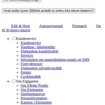
Hvad andre synes (0)
Dette produkt er endnu ikke blevet bedømt.
0
Klik & Hent
Annoncegaranti
Prismatch
Op
til 30 dages returret
Kundeservice
Kundeservice
Varehuse / åbningstider
Elgigantens kundefordele
Services
Information om spam/phishing-emails og SMS
Fortrydelsesret
Elgigantens privatlivspolitik
Partner
Cookiepolitik
Om Elgiganten
Om Elkjøp Nordic
Om Elgiganten
Samfundsansvar
Presseinformation
Karriere i Elgiganten