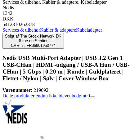
Services & tilbehør, Kabler & adaptere, Kabeladapter
Nedis
1342
DKK
5412810262878
Services & tilbehør
Kabler & adaptere
Kabeladapter
Solgt af
The Stock Network DK
8 rue du Sentier
CVR-nr: FR86901950774
Nedis USB Multi-Port Adapter | USB 3.2 Gen 1 |
USB-CHan | HDMI -udgang / USB-A Hun / USB-
CHun | 5 Gbps | 0.20 m | Runde | Guldplateret |
Flettet / Nylon | Sølv | Cover Window Box
Varenummer:
219692
Dette produkt er endnu ikke blevet bedømt.
0