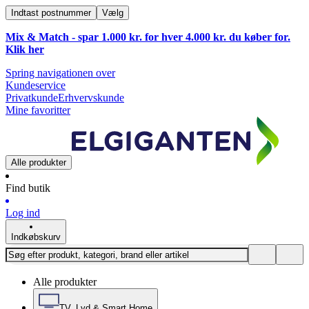
Indtast postnummer
Vælg
Mix & Match - spar 1.000 kr. for hver 4.000 kr. du køber for.
Klik
her
Spring navigationen over
Kundeservice
Privatkunde
Erhvervskunde
Mine favoritter
Alle produkter
Find butik
Log ind
Indkøbskurv
Alle produkter
TV, Lyd & Smart Home