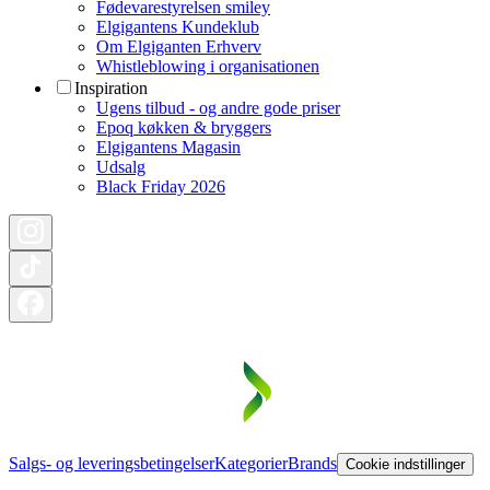
Fødevarestyrelsen smiley
Elgigantens Kundeklub
Om Elgiganten Erhverv
Whistleblowing i organisationen
Inspiration
Ugens tilbud - og andre gode priser
Epoq køkken & bryggers
Elgigantens Magasin
Udsalg
Black Friday 2026
Salgs- og leveringsbetingelser
Kategorier
Brands
Cookie indstillinger