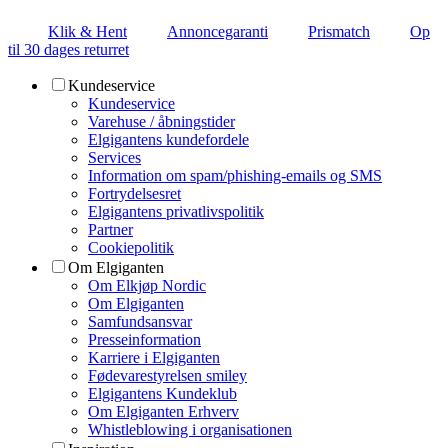
Klik & Hent
Annoncegaranti
Prismatch
Op
til 30 dages returret
Kundeservice
Kundeservice
Varehuse / åbningstider
Elgigantens kundefordele
Services
Information om spam/phishing-emails og SMS
Fortrydelsesret
Elgigantens privatlivspolitik
Partner
Cookiepolitik
Om Elgiganten
Om Elkjøp Nordic
Om Elgiganten
Samfundsansvar
Presseinformation
Karriere i Elgiganten
Fødevarestyrelsen smiley
Elgigantens Kundeklub
Om Elgiganten Erhverv
Whistleblowing i organisationen