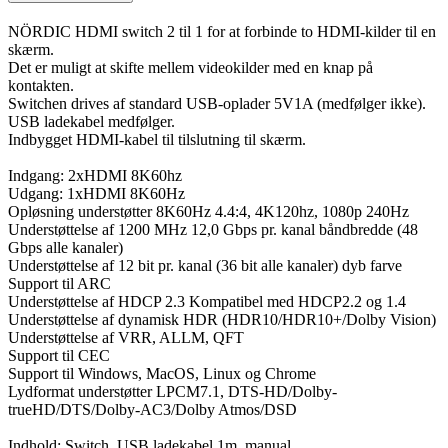
NÖRDIC HDMI switch 2 til 1 for at forbinde to HDMI-kilder til en
skærm.
Det er muligt at skifte mellem videokilder med en knap på
kontakten.
Switchen drives af standard USB-oplader 5V1A (medfølger ikke).
USB ladekabel medfølger.
Indbygget HDMI-kabel til tilslutning til skærm.
Indgang: 2xHDMI 8K60hz
Udgang: 1xHDMI 8K60Hz
Opløsning understøtter 8K60Hz 4.4:4, 4K120hz, 1080p 240Hz
Understøttelse af 1200 MHz 12,0 Gbps pr. kanal båndbredde (48
Gbps alle kanaler)
Understøttelse af 12 bit pr. kanal (36 bit alle kanaler) dyb farve
Support til ARC
Understøttelse af HDCP 2.3 Kompatibel med HDCP2.2 og 1.4
Understøttelse af dynamisk HDR (HDR10/HDR10+/Dolby Vision)
Understøttelse af VRR, ALLM, QFT
Support til CEC
Support til Windows, MacOS, Linux og Chrome
Lydformat understøtter LPCM7.1, DTS-HD/Dolby-
trueHD/DTS/Dolby-AC3/Dolby Atmos/DSD
Indhold: Switch, USB ladekabel 1m, manual