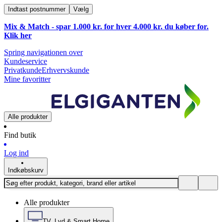
Indtast postnummer
Vælg
Mix & Match - spar 1.000 kr. for hver 4.000 kr. du køber for.
Klik
her
Spring navigationen over
Kundeservice
Privatkunde
Erhvervskunde
Mine favoritter
Alle produkter
Find butik
Log ind
Indkøbskurv
Alle produkter
TV, Lyd & Smart Home