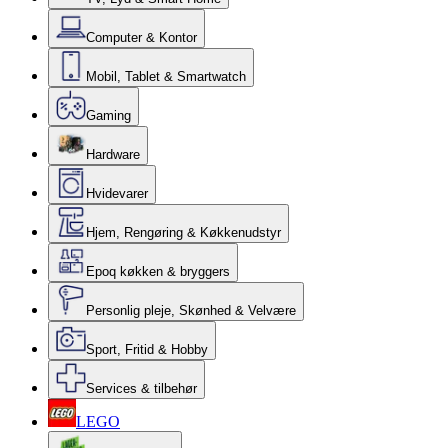
Computer & Kontor
Mobil, Tablet & Smartwatch
Gaming
Hardware
Hvidevarer
Hjem, Rengøring & Køkkenudstyr
Epoq køkken & bryggers
Personlig pleje, Skønhed & Velvære
Sport, Fritid & Hobby
Services & tilbehør
LEGO