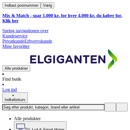
Indtast postnummer
Vælg
Mix & Match - spar 1.000 kr. for hver 4.000 kr. du køber for.
Klik
her
Spring navigationen over
Kundeservice
Privatkunde
Erhvervskunde
Mine favoritter
Alle produkter
Find butik
Log ind
Indkøbskurv
Alle produkter
TV, Lyd & Smart Home