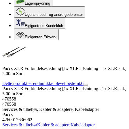
Lageroprydning
Ugens tilbud - og andre gode priser
Elgigantens Kundeklub
Elgiganten Erhverv
Paccs XLR Forbindelsesledning [1x XLR-tilslutning - 1x XLR-stik]
5.00 m Sort
Dette produkt er endnu ikke blevet bedømt.
0
Paccs XLR Forbindelsesledning [1x XLR-tilslutning - 1x XLR-stik]
5.00 m Sort
470558
470558
Services & tilbehør, Kabler & adaptere, Kabeladapter
Paccs
4260012636062
Services & tilbehør
Kabler & adaptere
Kabeladapter