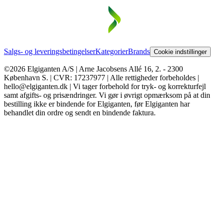
Salgs- og leveringsbetingelser
Kategorier
Brands
Cookie indstillinger
©2026 Elgiganten A/S | Arne Jacobsens Allé 16, 2. - 2300
København S. | CVR: 17237977 | Alle rettigheder forbeholdes |
hello@elgiganten.dk | Vi tager forbehold for tryk- og korrekturfejl
samt afgifts- og prisændringer. Vi gør i øvrigt opmærksom på at din
bestilling ikke er bindende for Elgiganten, før Elgiganten har
behandlet din ordre og sendt en bindende faktura.