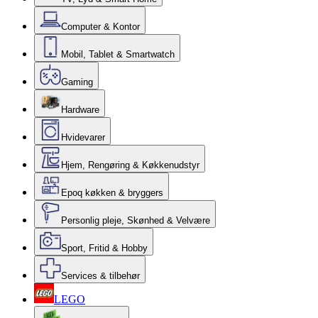
Computer & Kontor
Mobil, Tablet & Smartwatch
Gaming
Hardware
Hvidevarer
Hjem, Rengøring & Køkkenudstyr
Epoq køkken & bryggers
Personlig pleje, Skønhed & Velvære
Sport, Fritid & Hobby
Services & tilbehør
LEGO