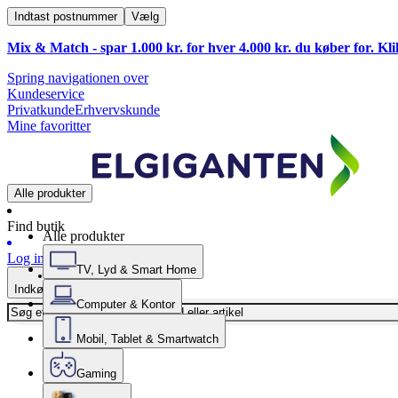
Indtast postnummer
Vælg
Mix & Match - spar 1.000 kr. for hver 4.000 kr. du køber for. Kl
Spring navigationen over
Kundeservice
Privatkunde
Erhvervskunde
Mine favoritter
Alle produkter
Find butik
Alle produkter
Log ind
TV, Lyd & Smart Home
Indkøbskurv
Computer & Kontor
Mobil, Tablet & Smartwatch
Gaming