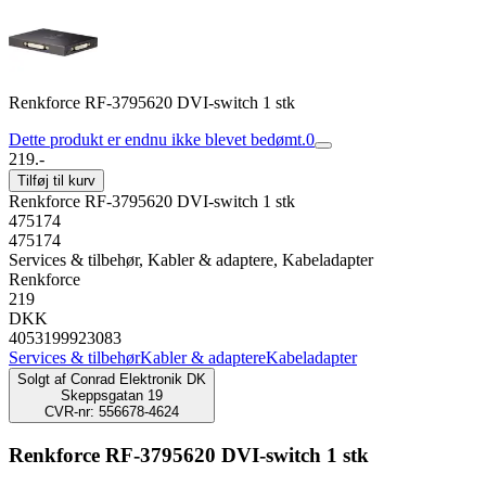
Renkforce RF-3795620 DVI-switch 1 stk
Dette produkt er endnu ikke blevet bedømt.
0
219.-
Tilføj til kurv
Renkforce RF-3795620 DVI-switch 1 stk
475174
475174
Services & tilbehør, Kabler & adaptere, Kabeladapter
Renkforce
219
DKK
4053199923083
Services & tilbehør
Kabler & adaptere
Kabeladapter
Solgt af
Conrad Elektronik DK
Skeppsgatan 19
CVR-nr: 556678-4624
Renkforce RF-3795620 DVI-switch 1 stk