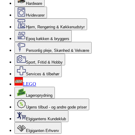
Hardware
Hvidevarer
Hjem, Rengøring & Køkkenudstyr
Epoq køkken & bryggers
Personlig pleje, Skønhed & Velvære
Sport, Fritid & Hobby
Services & tilbehør
LEGO
Lageroprydning
Ugens tilbud - og andre gode priser
Elgigantens Kundeklub
Elgiganten Erhverv