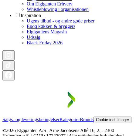
Om Elgiganten Erhverv
Whistleblowing i organisationen
Inspiration
Ugens tilbud - og andre gode priser
Epoq køkken & bryggers
Elgigantens Magasin
Udsalg
Black Friday 2026
Salgs- og leveringsbetingelser
Kategorier
Brands
Cookie indstillinger
©2026 Elgiganten A/S | Arne Jacobsens Allé 16, 2. - 2300
København S. | CVR: 17237977 | Alle rettigheder forbeholdes |