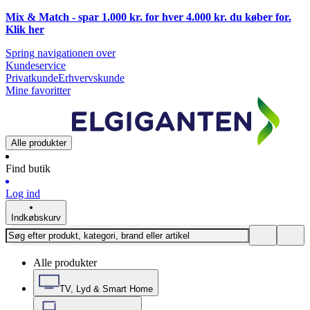
Mix & Match - spar 1.000 kr. for hver 4.000 kr. du køber for.
Klik
her
Spring navigationen over
Kundeservice
Privatkunde
Erhvervskunde
Mine favoritter
Alle produkter
Find butik
Log ind
Indkøbskurv
Alle produkter
TV, Lyd & Smart Home