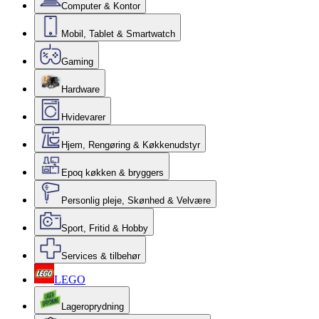
Computer & Kontor
Mobil, Tablet & Smartwatch
Gaming
Hardware
Hvidevarer
Hjem, Rengøring & Køkkenudstyr
Epoq køkken & bryggers
Personlig pleje, Skønhed & Velvære
Sport, Fritid & Hobby
Services & tilbehør
LEGO
Lageroprydning