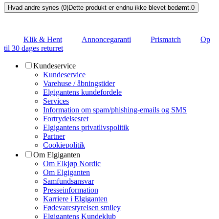
Hvad andre synes (0)
Dette produkt er endnu ikke blevet bedømt.
0
Klik & Hent
Annoncegaranti
Prismatch
Op
til 30 dages returret
Kundeservice
Kundeservice
Varehuse / åbningstider
Elgigantens kundefordele
Services
Information om spam/phishing-emails og SMS
Fortrydelsesret
Elgigantens privatlivspolitik
Partner
Cookiepolitik
Om Elgiganten
Om Elkjøp Nordic
Om Elgiganten
Samfundsansvar
Presseinformation
Karriere i Elgiganten
Fødevarestyrelsen smiley
Elgigantens Kundeklub