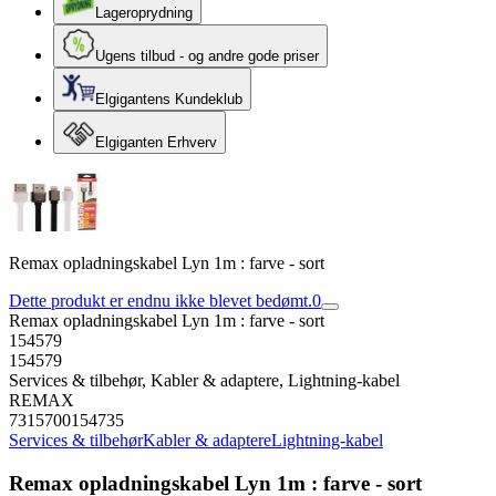
Lageroprydning
Ugens tilbud - og andre gode priser
Elgigantens Kundeklub
Elgiganten Erhverv
Remax opladningskabel Lyn 1m : farve - sort
Dette produkt er endnu ikke blevet bedømt.
0
Remax opladningskabel Lyn 1m : farve - sort
154579
154579
Services & tilbehør, Kabler & adaptere, Lightning-kabel
REMAX
7315700154735
Services & tilbehør
Kabler & adaptere
Lightning-kabel
Remax opladningskabel Lyn 1m : farve - sort