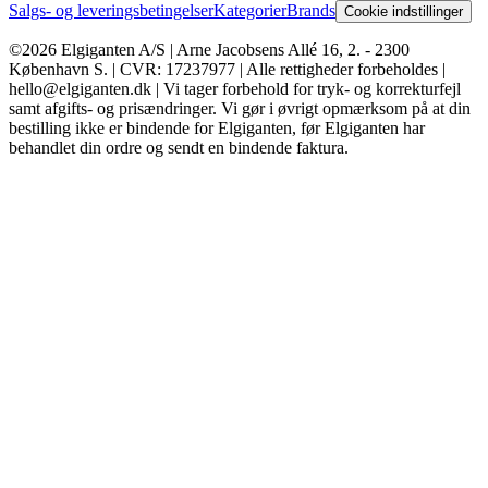
Salgs- og leveringsbetingelser
Kategorier
Brands
Cookie indstillinger
©2026 Elgiganten A/S | Arne Jacobsens Allé 16, 2. - 2300
København S. | CVR: 17237977 | Alle rettigheder forbeholdes |
hello@elgiganten.dk | Vi tager forbehold for tryk- og korrekturfejl
samt afgifts- og prisændringer. Vi gør i øvrigt opmærksom på at din
bestilling ikke er bindende for Elgiganten, før Elgiganten har
behandlet din ordre og sendt en bindende faktura.