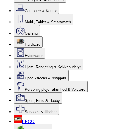
Computer & Kontor
Mobil, Tablet & Smartwatch
Gaming
Hardware
Hvidevarer
Hjem, Rengøring & Køkkenudstyr
Epoq køkken & bryggers
Personlig pleje, Skønhed & Velvære
Sport, Fritid & Hobby
Services & tilbehør
LEGO