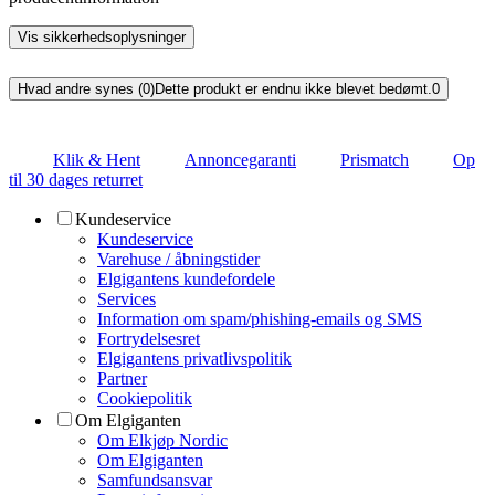
Vis sikkerhedsoplysninger
Hvad andre synes (0)
Dette produkt er endnu ikke blevet bedømt.
0
Klik & Hent
Annoncegaranti
Prismatch
Op
til 30 dages returret
Kundeservice
Kundeservice
Varehuse / åbningstider
Elgigantens kundefordele
Services
Information om spam/phishing-emails og SMS
Fortrydelsesret
Elgigantens privatlivspolitik
Partner
Cookiepolitik
Om Elgiganten
Om Elkjøp Nordic
Om Elgiganten
Samfundsansvar