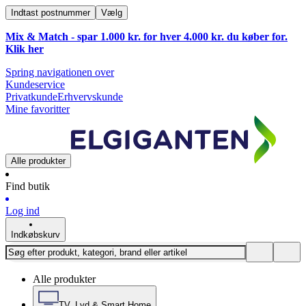
Indtast postnummer
Vælg
Mix & Match - spar 1.000 kr. for hver 4.000 kr. du køber for.
Klik
her
Spring navigationen over
Kundeservice
Privatkunde
Erhvervskunde
Mine favoritter
Alle produkter
Find butik
Log ind
Indkøbskurv
Alle produkter
TV, Lyd & Smart Home