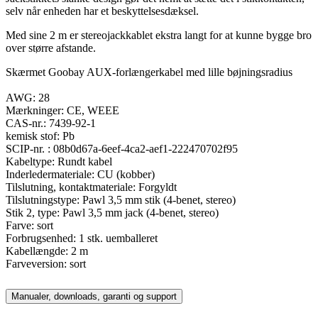
selv når enheden har et beskyttelsesdæksel.
Med sine 2 m er stereojackkablet ekstra langt for at kunne bygge bro
over større afstande.
Skærmet Goobay AUX-forlængerkabel med lille bøjningsradius
AWG: 28
Mærkninger: CE, WEEE
CAS-nr.: 7439-92-1
kemisk stof: Pb
SCIP-nr. : 08b0d67a-6eef-4ca2-aef1-222470702f95
Kabeltype: Rundt kabel
Inderledermateriale: CU (kobber)
Tilslutning, kontaktmateriale: Forgyldt
Tilslutningstype: Pawl 3,5 mm stik (4-benet, stereo)
Stik 2, type: Pawl 3,5 mm jack (4-benet, stereo)
Farve: sort
Forbrugsenhed: 1 stk. uemballeret
Kabellængde: 2 m
Farveversion: sort
Manualer, downloads, garanti og support