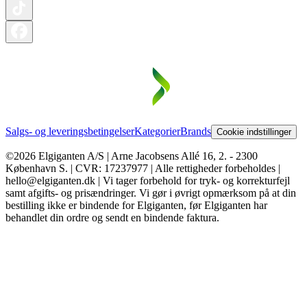
Salgs- og leveringsbetingelser
Kategorier
Brands
Cookie indstillinger
©2026 Elgiganten A/S | Arne Jacobsens Allé 16, 2. - 2300
København S. | CVR: 17237977 | Alle rettigheder forbeholdes |
hello@elgiganten.dk | Vi tager forbehold for tryk- og korrekturfejl
samt afgifts- og prisændringer. Vi gør i øvrigt opmærksom på at din
bestilling ikke er bindende for Elgiganten, før Elgiganten har
behandlet din ordre og sendt en bindende faktura.