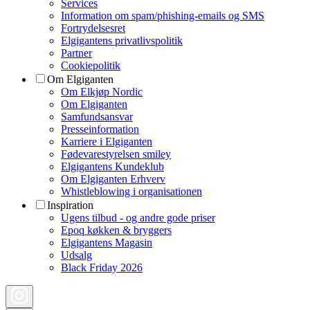
Services
Information om spam/phishing-emails og SMS
Fortrydelsesret
Elgigantens privatlivspolitik
Partner
Cookiepolitik
Om Elgiganten
Om Elkjøp Nordic
Om Elgiganten
Samfundsansvar
Presseinformation
Karriere i Elgiganten
Fødevarestyrelsen smiley
Elgigantens Kundeklub
Om Elgiganten Erhverv
Whistleblowing i organisationen
Inspiration
Ugens tilbud - og andre gode priser
Epoq køkken & bryggers
Elgigantens Magasin
Udsalg
Black Friday 2026