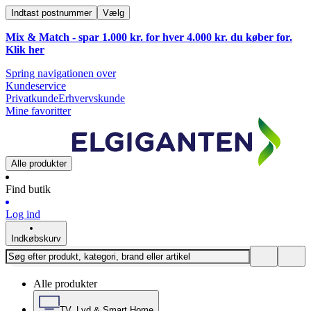
Indtast postnummer
Vælg
Mix & Match - spar 1.000 kr. for hver 4.000 kr. du køber for.
Klik
her
Spring navigationen over
Kundeservice
Privatkunde
Erhvervskunde
Mine favoritter
Alle produkter
Find butik
Log ind
Indkøbskurv
Alle produkter
TV, Lyd & Smart Home