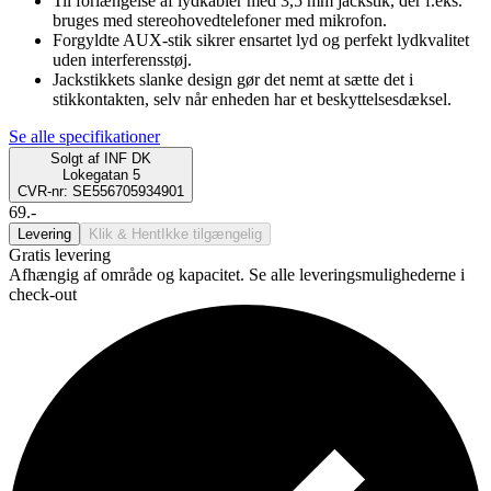
Til forlængelse af lydkabler med 3,5 mm jackstik, der f.eks.
bruges med stereohovedtelefoner med mikrofon.
Forgyldte AUX-stik sikrer ensartet lyd og perfekt lydkvalitet
uden interferensstøj.
Jackstikkets slanke design gør det nemt at sætte det i
stikkontakten, selv når enheden har et beskyttelsesdæksel.
Se alle specifikationer
Solgt af
INF DK
Lokegatan 5
CVR-nr: SE556705934901
69.-
Levering
Klik & Hent
Ikke tilgængelig
Gratis levering
Afhængig af område og kapacitet. Se alle leveringsmulighederne i
check-out