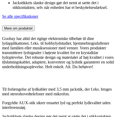
Jackstikkets slanke design gør det nemt at sætte det i
stikkontakten, selv når enheden har et beskyttelsesdæksel.
Se alle specifikationer
Mere om produktet
Goobay har altid det rigtige elektroniske tilbehør til dine
lydapplikationer, f.eks. til hobbylydstudier, hjemmebiografaftener
med familien eller musiksessioner med venner. Vores produkter
transmitterer lydsignaler i højeste kvalitet for en krystalklar
lydoplevelse. Det robuste design og materialer af høj kvalitet i vores
tilslutningskabler, adaptere, konvertere og lydstik garanterer en solid
underholdningsoplevelse. Helt enkelt. Alt. Du behøver!
Til forlængelse af lydkabler med 3,5 mm jackstik, der f.eks. bruges
med stereohovedtelefoner med mikrofon.
Forgyldte AUX-stik sikrer ensartet lyd og perfekt lydkvalitet uden
interferensstøj.
Jackstikkets slanke design gør det nemt at sætte det i stikkontakten,