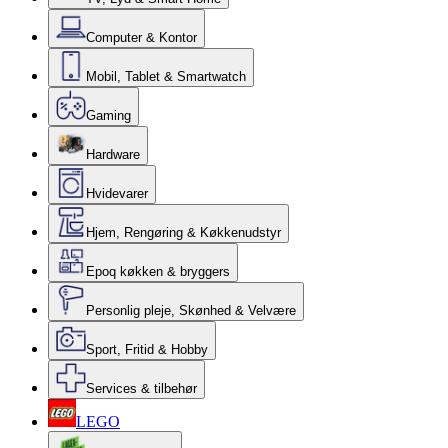
Computer & Kontor
Mobil, Tablet & Smartwatch
Gaming
Hardware
Hvidevarer
Hjem, Rengøring & Køkkenudstyr
Epoq køkken & bryggers
Personlig pleje, Skønhed & Velvære
Sport, Fritid & Hobby
Services & tilbehør
LEGO