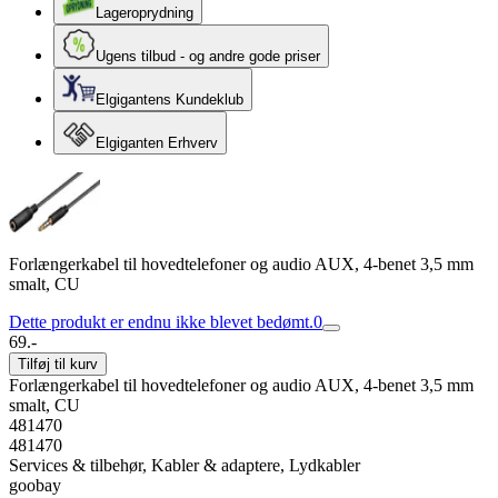
Lageroprydning
Ugens tilbud - og andre gode priser
Elgigantens Kundeklub
Elgiganten Erhverv
Forlængerkabel til hovedtelefoner og audio AUX, 4-benet 3,5 mm
smalt, CU
Dette produkt er endnu ikke blevet bedømt.
0
69.-
Tilføj til kurv
Forlængerkabel til hovedtelefoner og audio AUX, 4-benet 3,5 mm
smalt, CU
481470
481470
Services & tilbehør, Kabler & adaptere, Lydkabler
goobay