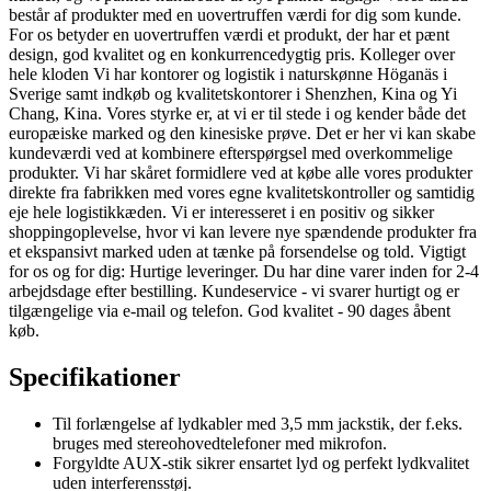
består af produkter med en uovertruffen værdi for dig som kunde.
For os betyder en uovertruffen værdi et produkt, der har et pænt
design, god kvalitet og en konkurrencedygtig pris. Kolleger over
hele kloden Vi har kontorer og logistik i naturskønne Höganäs i
Sverige samt indkøb og kvalitetskontorer i Shenzhen, Kina og Yi
Chang, Kina. Vores styrke er, at vi er til stede i og kender både det
europæiske marked og den kinesiske prøve. Det er her vi kan skabe
kundeværdi ved at kombinere efterspørgsel med overkommelige
produkter. Vi har skåret formidlere ved at købe alle vores produkter
direkte fra fabrikken med vores egne kvalitetskontroller og samtidig
eje hele logistikkæden. Vi er interesseret i en positiv og sikker
shoppingoplevelse, hvor vi kan levere nye spændende produkter fra
et ekspansivt marked uden at tænke på forsendelse og told. Vigtigt
for os og for dig: Hurtige leveringer. Du har dine varer inden for 2-4
arbejdsdage efter bestilling. Kundeservice - vi svarer hurtigt og er
tilgængelige via e-mail og telefon. God kvalitet - 90 dages åbent
køb.
Specifikationer
Til forlængelse af lydkabler med 3,5 mm jackstik, der f.eks.
bruges med stereohovedtelefoner med mikrofon.
Forgyldte AUX-stik sikrer ensartet lyd og perfekt lydkvalitet
uden interferensstøj.