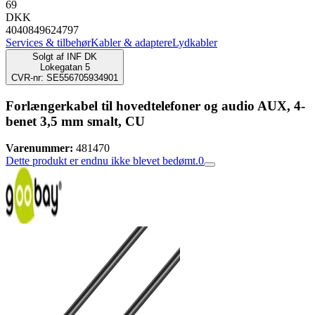
69
DKK
4040849624797
Services & tilbehør
Kabler & adaptere
Lydkabler
Solgt af
INF DK
Lokegatan 5
CVR-nr: SE556705934901
Forlængerkabel til hovedtelefoner og audio AUX, 4-
benet 3,5 mm smalt, CU
Varenummer:
481470
Dette produkt er endnu ikke blevet bedømt.
0