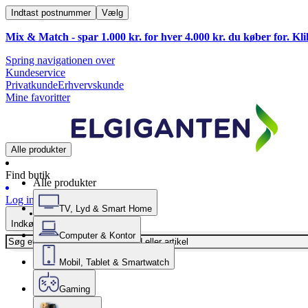
Indtast postnummer
Vælg
Mix & Match - spar 1.000 kr. for hver 4.000 kr. du køber for. Kl
Spring navigationen over
Kundeservice
Privatkunde
Erhvervskunde
Mine favoritter
Alle produkter
Find butik
Alle produkter
Log ind
TV, Lyd & Smart Home
Indkøbskurv
Computer & Kontor
Mobil, Tablet & Smartwatch
Gaming