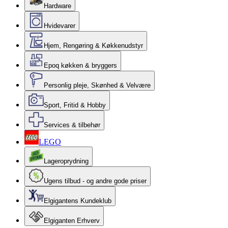
Hardware
Hvidevarer
Hjem, Rengøring & Køkkenudstyr
Epoq køkken & bryggers
Personlig pleje, Skønhed & Velvære
Sport, Fritid & Hobby
Services & tilbehør
LEGO
Lageroprydning
Ugens tilbud - og andre gode priser
Elgigantens Kundeklub
Elgiganten Erhverv