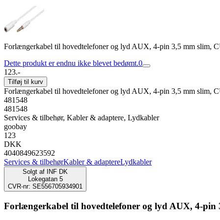
Forlængerkabel til hovedtelefoner og lyd AUX, 4-pin 3,5 mm slim, 
Dette produkt er endnu ikke blevet bedømt.
0
123.-
Tilføj til kurv
Forlængerkabel til hovedtelefoner og lyd AUX, 4-pin 3,5 mm slim, 
481548
481548
Services & tilbehør, Kabler & adaptere, Lydkabler
goobay
123
DKK
4040849623592
Services & tilbehør
Kabler & adaptere
Lydkabler
Solgt af
INF DK
Lokegatan 5
CVR-nr: SE556705934901
Forlængerkabel til hovedtelefoner og lyd AUX, 4-pin